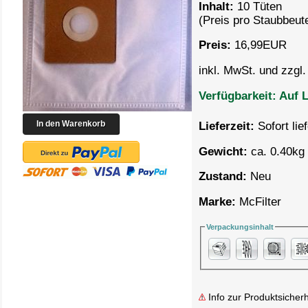
Inhalt:
10 Tüten
(Preis pro
Staubbeute
Preis:
16,99
EUR
inkl. MwSt. und zzgl
Verfügbarkeit:
Auf L
Lieferzeit:
Sofort lie
Gewicht:
ca. 0.40kg 
Zustand:
Neu
Marke:
McFilter
Verpackungsinhalt
Info zur Produktsicherh