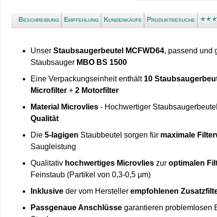
Beschreibung
Empfehlung
Kundenkäufe
Produktbesuche
Unser
Staubsaugerbeutel MCFWD64
, passend und 
Staubsauger
MBO BS 1500
Eine Verpackungseinheit enthält
10 Staubsaugerbeut
Microfilter
+
2 Motorfilter
Material Microvlies
- Hochwertiger Staubsaugerbeute
Qualität
Die
5-lagigen
Staubbeutel sorgen für
maximale Filte
Saugleistung
Qualitativ
hochwertiges Microvlies
zur
optimalen Fi
Feinstaub (Partikel von 0,3-0,5 µm)
Inklusive
der vom Hersteller
empfohlenen Zusatzfilt
Passgenaue Anschlüsse
garantieren problemlosen 