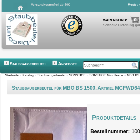
Registr
Versandkostenfrei ab 40€
0
WARENKORB:
Schnelle Lieferung gar
Staubsaugerbeutel
Angebote
Startseite
»
Katalog
»
Staubsaugerbeutel
»
SONSTIGE
»
SONSTIGE Microfleece
»
MBO BS 
Staubsaugerbeutel für MBO BS 1500, Artikel MCFWD6
Produktdetails
Bestellnummer:
100