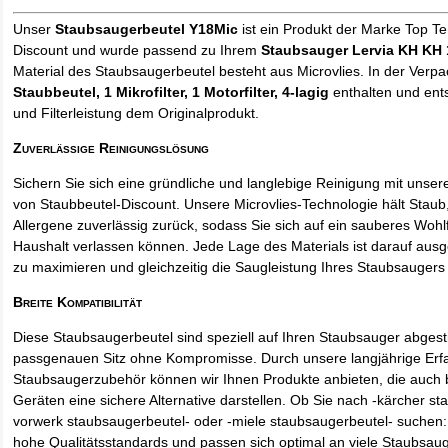
Unser
Staubsaugerbeutel Y18Mic
ist ein Produkt der Marke Top T
Discount und wurde passend zu Ihrem
Staubsauger Lervia KH KH
Material des Staubsaugerbeutel besteht aus Microvlies. In der Verp
Staubbeutel
, 1 Mikrofilter, 1 Motorfilter, 4-lagig
enthalten und ents
und Filterleistung dem Originalprodukt.
Zuverlässige Reinigungslösung
Sichern Sie sich eine gründliche und langlebige Reinigung mit unse
von Staubbeutel-Discount. Unsere Microvlies-Technologie hält Stau
Allergene zuverlässig zurück, sodass Sie sich auf ein sauberes Wohl
Haushalt verlassen können. Jede Lage des Materials ist darauf ausgel
zu maximieren und gleichzeitig die Saugleistung Ihres Staubsaugers 
Breite Kompatibilität
Diese Staubsaugerbeutel sind speziell auf Ihren Staubsauger abges
passgenauen Sitz ohne Kompromisse. Durch unsere langjährige Erf
Staubsaugerzubehör können wir Ihnen Produkte anbieten, die auch
Geräten eine sichere Alternative darstellen. Ob Sie nach -kärcher st
vorwerk staubsaugerbeutel- oder -miele staubsaugerbeutel- suchen: 
hohe Qualitätsstandards und passen sich optimal an viele Staubsau