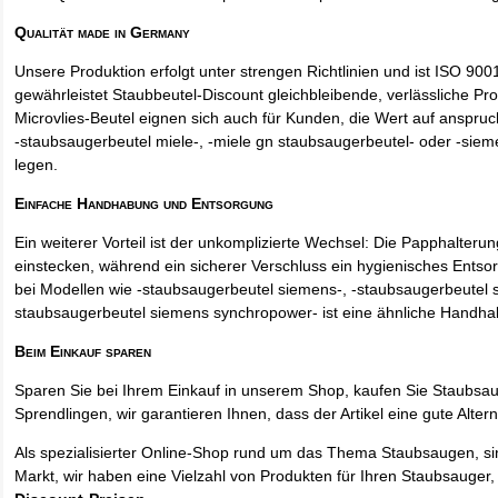
Qualität made in Germany
Unsere Produktion erfolgt unter strengen Richtlinien und ist ISO 9001 
gewährleistet Staubbeutel-Discount gleichbleibende, verlässliche Pro
Microvlies-Beutel eignen sich auch für Kunden, die Wert auf anspruch
-staubsaugerbeutel miele-, -miele gn staubsaugerbeutel- oder -sie
legen.
Einfache Handhabung und Entsorgung
Ein weiterer Vorteil ist der unkomplizierte Wechsel: Die Papphalteru
einstecken, während ein sicherer Verschluss ein hygienisches Entso
bei Modellen wie -staubsaugerbeutel siemens-, -staubsaugerbeutel 
staubsaugerbeutel siemens synchropower- ist eine ähnliche Handha
Beim Einkauf sparen
Sparen Sie bei Ihrem Einkauf in unserem Shop, kaufen Sie Staubsa
Sprendlingen, wir garantieren Ihnen, dass der Artikel eine gute Alterna
Als spezialisierter Online-Shop rund um das Thema Staubsaugen, si
Markt, wir haben eine Vielzahl von Produkten für Ihren Staubsauger,