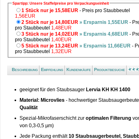
Spartipp: Unsere Staffelpreise pro Verpackungseinheit
1 Stück nur je 15,58EUR
- Preis pro Staubbeutel
1,56EUR
2 Stück nur je 14,80EUR
» Ersparnis 1,55EUR
- Pr
pro Staubbeutel
1,48EUR
3 Stück nur je 14,02EUR
» Ersparnis 4,68EUR
- Pr
pro Staubbeutel
1,40EUR
5 Stück nur je 13,24EUR
» Ersparnis 11,66EUR
- P
pro Staubbeutel
1,32EUR
Beschreibung
Empfehlung
Kundenkäufe
Produktbesuche
geeignet für den Staubsauger
Lervia KH KH 1400
Material: Microvlies
- hochwertiger Staubsaugerbeute
Qualität
Spezial-Mikrofaserschicht zur
optimalen Filterung
von
von 0,3-0,5 µm)
Jede Packung enthält
10 Staubsaugerbeutel, Staubb