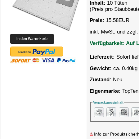
Inhalt:
10 Tüten
(Preis pro
Staubbeute
Preis:
15,58
EUR
inkl. MwSt. und zzgl
Verfügbarkeit:
Auf L
Lieferzeit:
Sofort lie
Gewicht:
ca. 0.40kg 
Zustand:
Neu
Eigenmarke:
TopTen
Verpackungsinhalt
Info zur Produktsicherh