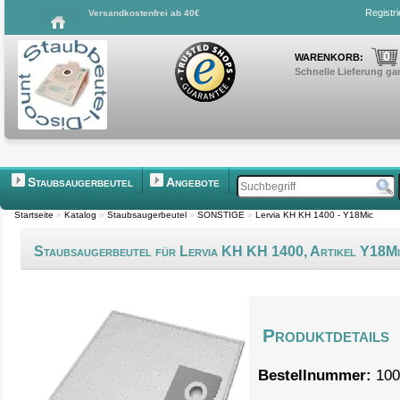
Registr
Versandkostenfrei ab 40€
0
WARENKORB:
Schnelle Lieferung gar
Staubsaugerbeutel
Angebote
Startseite
»
Katalog
»
Staubsaugerbeutel
»
SONSTIGE
»
Lervia KH KH 1400 - Y18Mic
Staubsaugerbeutel für Lervia KH KH 1400, Artikel Y18M
Produktdetails
Bestellnummer:
100