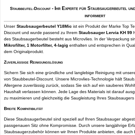
- Ihr Experte für Staubsaugerbeutel u
Staubbeutel-Discount
informiert
Unser
Staubsaugerbeutel Y18Mic
ist ein Produkt der Marke Top T
Discount und wurde passend zu Ihrem
Staubsauger Lervia KH 99
h
des Staubsaugerbeutel besteht aus Microvlies. In der Verpackung s
Mikrofilter, 1 Motorfilter, 4-lagig
enthalten und entsprechen in Quali
dem Originalprodukt.
Zuverlässige Reinigungslösung
Sichern Sie sich eine gründliche und langlebige Reinigung mit unse
von Staubbeutel-Discount. Unsere Microvlies-Technologie hält Stau
Allergene zuverlässig zurück, sodass Sie sich auf ein sauberes Wohl
Haushalt verlassen können. Jede Lage des Materials ist darauf ausgel
zu maximieren und gleichzeitig die Saugleistung Ihres Staubsaugers 
Breite Kompatibilität
Diese Staubsaugerbeutel sind speziell auf Ihren Staubsauger abges
passgenauen Sitz ohne Kompromisse. Durch unsere langjährige Erf
Staubsaugerzubehör können wir Ihnen Produkte anbieten, die auch