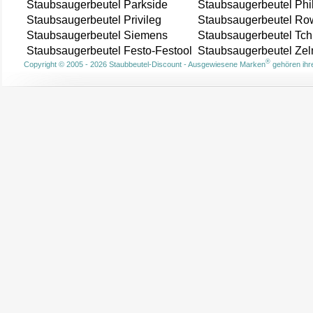
Staubsaugerbeutel Parkside
Staubsaugerbeutel Phi
Staubsaugerbeutel Privileg
Staubsaugerbeutel Ro
Staubsaugerbeutel Siemens
Staubsaugerbeutel Tch
Staubsaugerbeutel Festo-Festool
Staubsaugerbeutel Ze
®
Copyright © 2005 - 2026 Staubbeutel-Discount - Ausgewiesene Marken
gehören ihre