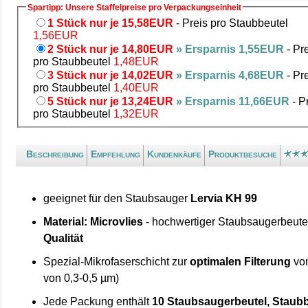
Spartipp: Unsere Staffelpreise pro Verpackungseinheit
1 Stück nur je 15,58EUR
- Preis pro Staubbeutel
1,56EUR
2 Stück nur je 14,80EUR
» Ersparnis 1,55EUR
- Pr
pro Staubbeutel
1,48EUR
3 Stück nur je 14,02EUR
» Ersparnis 4,68EUR
- Pr
pro Staubbeutel
1,40EUR
5 Stück nur je 13,24EUR
» Ersparnis 11,66EUR
- P
pro Staubbeutel
1,32EUR
Beschreibung
Empfehlung
Kundenkäufe
Produktbesuche
geeignet für den Staubsauger
Lervia KH 99
Material: Microvlies
- hochwertiger Staubsaugerbeute
Qualität
Spezial-Mikrofaserschicht zur
optimalen Filterung
von
von 0,3-0,5 µm)
Jede Packung enthält
10 Staubsaugerbeutel, Staubb