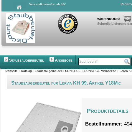
Registr
Versandkostenfrei ab 40€
0
WARENKORB:
Schnelle Lieferung gar
Staubsaugerbeutel
Angebote
Startseite
»
Katalog
»
Staubsaugerbeutel
»
SONSTIGE
»
SONSTIGE Microfleece
»
Lervia K
Staubsaugerbeutel für Lervia KH 99, Artikel Y18Mic
Produktdetails
Bestellnummer:
494