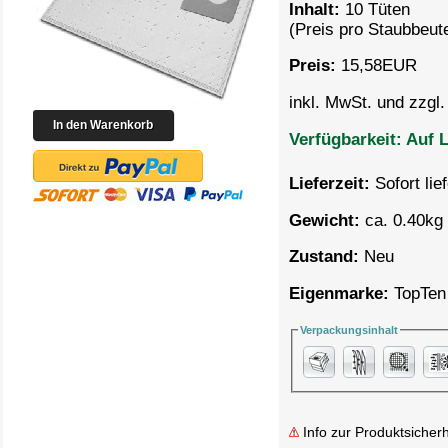
Inhalt:
10 Tüten
(Preis pro
Staubbeute
Preis:
15,58
EUR
inkl. MwSt. und zzgl
Verfügbarkeit:
Auf L
Lieferzeit:
Sofort lie
Gewicht:
ca. 0.40kg 
Zustand:
Neu
Eigenmarke:
TopTen
Verpackungsinhalt
Info zur Produktsicherh