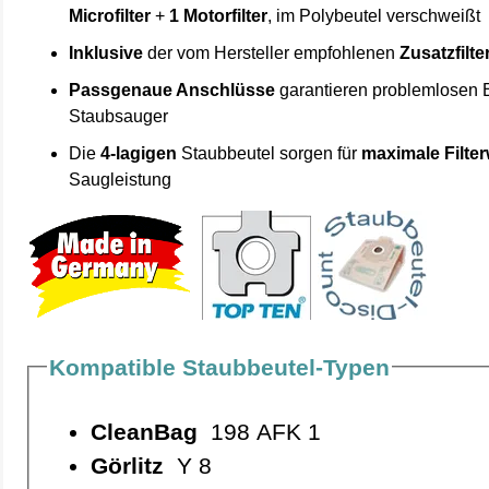
Microfilter
+
1 Motorfilter
, im Polybeutel verschweißt
Inklusive
der vom Hersteller empfohlenen
Zusatzfilte
Passgenaue Anschlüsse
garantieren problemlosen 
Staubsauger
Die
4-lagigen
Staubbeutel sorgen für
maximale Filte
Saugleistung
Kompatible Staubbeutel-Typen
CleanBag
198 AFK 1
Görlitz
Y 8