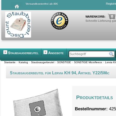
Registr
Versandkostenfrei ab 40€
0
WARENKORB:
Schnelle Lieferung gar
Staubsaugerbeutel
Angebote
Startseite
»
Katalog
»
Staubsaugerbeutel
»
SONSTIGE
»
SONSTIGE Microfleece
»
Lervia K
Staubsaugerbeutel für Lervia KH 94, Artikel Y22/5Mic
Produktdetails
Bestellnummer:
425