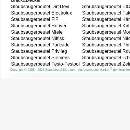
Black&Decker
Staubsaugerbeutel Dirt Devil
Staubsaugerbeutel EI
Staubsaugerbeutel Electrolux
Staubsaugerbeutel Fak
Staubsaugerbeutel FIF
Staubsaugerbeutel Kär
Staubsaugerbeutel Hoover
Staubsaugerbeutel Kir
Staubsaugerbeutel Miele
Staubsaugerbeutel Mou
Staubsaugerbeutel Nilfisk
Staubsaugerbeutel Nil
Staubsaugerbeutel Parkside
Staubsaugerbeutel Phi
Staubsaugerbeutel Privileg
Staubsaugerbeutel Ro
Staubsaugerbeutel Siemens
Staubsaugerbeutel Tch
Staubsaugerbeutel Festo-Festool
Staubsaugerbeutel Ze
®
Copyright © 2005 - 2026 Staubbeutel-Discount - Ausgewiesene Marken
gehören ihre