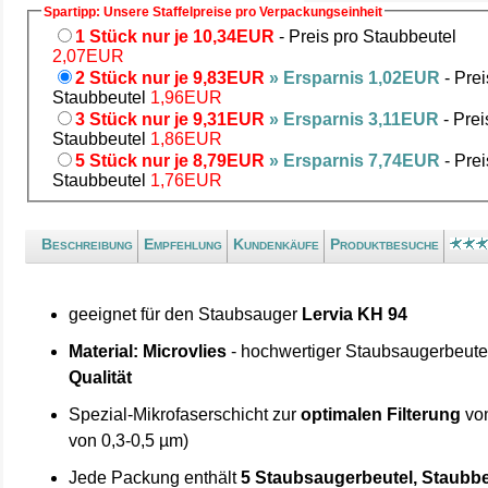
Spartipp: Unsere Staffelpreise pro Verpackungseinheit
1 Stück nur je 10,34EUR
- Preis pro Staubbeutel
2,07EUR
2 Stück nur je 9,83EUR
» Ersparnis 1,02EUR
- Prei
Staubbeutel
1,96EUR
3 Stück nur je 9,31EUR
» Ersparnis 3,11EUR
- Prei
Staubbeutel
1,86EUR
5 Stück nur je 8,79EUR
» Ersparnis 7,74EUR
- Prei
Staubbeutel
1,76EUR
Beschreibung
Empfehlung
Kundenkäufe
Produktbesuche
geeignet für den Staubsauger
Lervia KH 94
Material: Microvlies
- hochwertiger Staubsaugerbeute
Qualität
Spezial-Mikrofaserschicht zur
optimalen Filterung
von
von 0,3-0,5 µm)
Jede Packung enthält
5 Staubsaugerbeutel, Staubbe