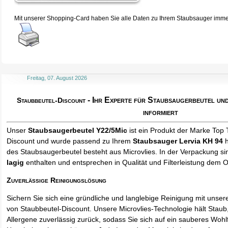
Mit unserer Shopping-Card haben Sie alle Daten zu Ihrem Staubsauger immer 
Freitag, 07. August 2026
- Ihr Experte für Staubsaugerbeutel u
Staubbeutel-Discount
informiert
Unser
Staubsaugerbeutel Y22/5Mic
ist ein Produkt der Marke Top 
Discount und wurde passend zu Ihrem
Staubsauger Lervia KH 94
h
des Staubsaugerbeutel besteht aus Microvlies. In der Verpackung s
lagig
enthalten und entsprechen in Qualität und Filterleistung dem O
Zuverlässige Reinigungslösung
Sichern Sie sich eine gründliche und langlebige Reinigung mit unse
von Staubbeutel-Discount. Unsere Microvlies-Technologie hält Stau
Allergene zuverlässig zurück, sodass Sie sich auf ein sauberes Wohl