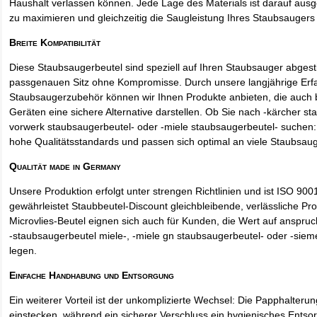
Haushalt verlassen können. Jede Lage des Materials ist darauf ausgel
zu maximieren und gleichzeitig die Saugleistung Ihres Staubsaugers 
Breite Kompatibilität
Diese Staubsaugerbeutel sind speziell auf Ihren Staubsauger abges
passgenauen Sitz ohne Kompromisse. Durch unsere langjährige Erf
Staubsaugerzubehör können wir Ihnen Produkte anbieten, die auch
Geräten eine sichere Alternative darstellen. Ob Sie nach -kärcher st
vorwerk staubsaugerbeutel- oder -miele staubsaugerbeutel- suchen: 
hohe Qualitätsstandards und passen sich optimal an viele Staubsau
Qualität made in Germany
Unsere Produktion erfolgt unter strengen Richtlinien und ist ISO 9001 
gewährleistet Staubbeutel-Discount gleichbleibende, verlässliche Pro
Microvlies-Beutel eignen sich auch für Kunden, die Wert auf anspruch
-staubsaugerbeutel miele-, -miele gn staubsaugerbeutel- oder -sie
legen.
Einfache Handhabung und Entsorgung
Ein weiterer Vorteil ist der unkomplizierte Wechsel: Die Papphalteru
einstecken, während ein sicherer Verschluss ein hygienisches Entso