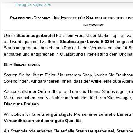
Freitag, 07. August 2026
- Ihr Experte für Staubsaugerbeutel u
Staubbeutel-Discount
informiert
Unser
Staubsaugerbeutel F1
ist ein Produkt der Marke Top Ten vo
und wurde passend zu Ihrem
Staubsauger Lervia E-3354
hergestel
Staubsaugerbeutel besteht aus Papier. In der Verpackung sind
10 S
enthalten und entsprechen in Qualität und Filterleistung dem Origina
Beim Einkauf sparen
Sparen Sie bei Ihrem Einkauf in unserem Shop, kaufen Sie Staubsa
Sprendlingen, wir garantieren Ihnen, dass der Artikel eine gute Alterna
Als spezialisierter Online-Shop rund um das Thema Staubsaugen, si
Markt, wir haben eine Vielzahl von Produkten für Ihren Staubsauger,
Discount-Preisen
.
Wir stehen für
faire und günstigste Preise
,
eine schnelle Lieferu
Versandkosten und sehr gute Qualität
.
Als Stammkunde erhalten Sie auf alle
Staubsaugerbeutel
,
Staubbe