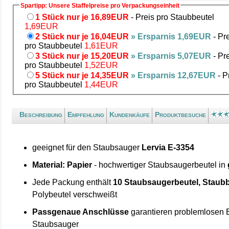
Spartipp: Unsere Staffelpreise pro Verpackungseinheit
1 Stück nur je 16,89EUR
- Preis pro Staubbeutel
1,69EUR
2 Stück nur je 16,04EUR
» Ersparnis 1,69EUR
- Pr
pro Staubbeutel
1,61EUR
3 Stück nur je 15,20EUR
» Ersparnis 5,07EUR
- Pr
pro Staubbeutel
1,52EUR
5 Stück nur je 14,35EUR
» Ersparnis 12,67EUR
- P
pro Staubbeutel
1,44EUR
Beschreibung
Empfehlung
Kundenkäufe
Produktbesuche
geeignet für den Staubsauger
Lervia E-3354
Material: Papier
- hochwertiger Staubsaugerbeutel in
Jede Packung enthält
10 Staubsaugerbeutel, Staubb
Polybeutel verschweißt
Passgenaue Anschlüsse
garantieren problemlosen 
Staubsauger