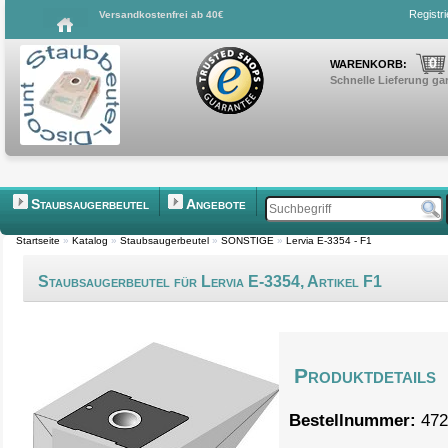
Registr
Versandkostenfrei ab 40€
0
WARENKORB:
Schnelle Lieferung gar
Staubsaugerbeutel
Angebote
Startseite
»
Katalog
»
Staubsaugerbeutel
»
SONSTIGE
»
Lervia E-3354 - F1
Staubsaugerbeutel für Lervia E-3354, Artikel F1
Produktdetails
Bestellnummer:
472