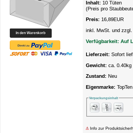
Inhalt:
10 Tüten
(Preis pro
Staubbeute
Preis:
16,89
EUR
inkl. MwSt. und zzgl
Verfügbarkeit:
Auf L
Lieferzeit:
Sofort lie
Gewicht:
ca. 0.40kg 
Zustand:
Neu
Eigenmarke:
TopTen
Verpackungsinhalt
Info zur Produktsicherh