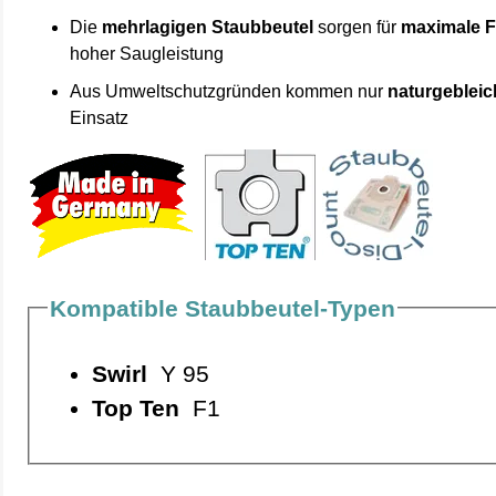
Die
mehrlagigen Staubbeutel
sorgen für
maximale F
hoher Saugleistung
Aus Umweltschutzgründen kommen nur
naturgebleic
Einsatz
Kompatible Staubbeutel-Typen
Swirl
Y 95
Top Ten
F1