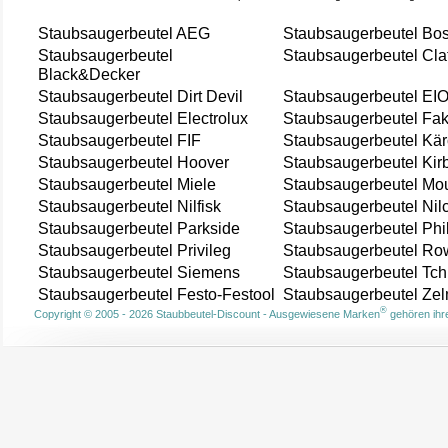
Staubsaugerbeutel AEG
Staubsaugerbeutel Bo
Staubsaugerbeutel
Staubsaugerbeutel Cla
Black&Decker
Staubsaugerbeutel Dirt Devil
Staubsaugerbeutel EI
Staubsaugerbeutel Electrolux
Staubsaugerbeutel Fak
Staubsaugerbeutel FIF
Staubsaugerbeutel Kär
Staubsaugerbeutel Hoover
Staubsaugerbeutel Kir
Staubsaugerbeutel Miele
Staubsaugerbeutel Mou
Staubsaugerbeutel Nilfisk
Staubsaugerbeutel Nil
Staubsaugerbeutel Parkside
Staubsaugerbeutel Phi
Staubsaugerbeutel Privileg
Staubsaugerbeutel Ro
Staubsaugerbeutel Siemens
Staubsaugerbeutel Tch
Staubsaugerbeutel Festo-Festool
Staubsaugerbeutel Ze
®
Copyright © 2005 - 2026 Staubbeutel-Discount - Ausgewiesene Marken
gehören ihre