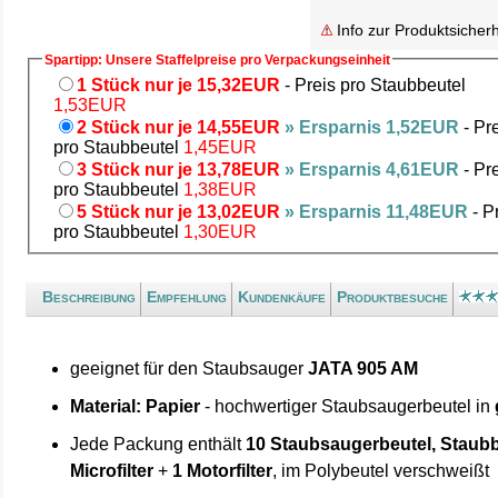
Info zur Produktsicherh
Spartipp: Unsere Staffelpreise pro Verpackungseinheit
1 Stück nur je 15,32EUR
- Preis pro Staubbeutel
1,53EUR
2 Stück nur je 14,55EUR
» Ersparnis 1,52EUR
- Pr
pro Staubbeutel
1,45EUR
3 Stück nur je 13,78EUR
» Ersparnis 4,61EUR
- Pr
pro Staubbeutel
1,38EUR
5 Stück nur je 13,02EUR
» Ersparnis 11,48EUR
- P
pro Staubbeutel
1,30EUR
Beschreibung
Empfehlung
Kundenkäufe
Produktbesuche
geeignet für den Staubsauger
JATA 905 AM
Material: Papier
- hochwertiger Staubsaugerbeutel in
Jede Packung enthält
10 Staubsaugerbeutel, Staubb
Microfilter
+
1 Motorfilter
, im Polybeutel verschweißt