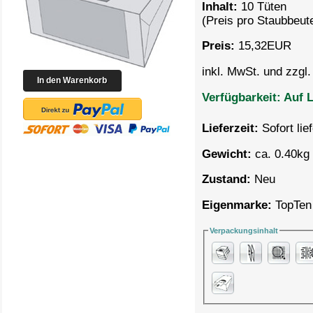
Inhalt:
10 Tüten
(Preis pro
Staubbeute
Preis:
15,32
EUR
inkl. MwSt. und zzgl
Verfügbarkeit:
Auf L
Lieferzeit:
Sofort lie
Gewicht:
ca. 0.40kg 
Zustand:
Neu
Eigenmarke:
TopTen
Verpackungsinhalt