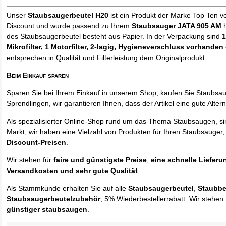
Unser
Staubsaugerbeutel H20
ist ein Produkt der Marke Top Ten v
Discount und wurde passend zu Ihrem
Staubsauger JATA 905 AM
h
des Staubsaugerbeutel besteht aus Papier. In der Verpackung sind
1
Mikrofilter, 1 Motorfilter, 2-lagig, Hygieneverschluss vorhanden
entsprechen in Qualität und Filterleistung dem Originalprodukt.
Beim Einkauf sparen
Sparen Sie bei Ihrem Einkauf in unserem Shop, kaufen Sie Staubsa
Sprendlingen, wir garantieren Ihnen, dass der Artikel eine gute Alterna
Als spezialisierter Online-Shop rund um das Thema Staubsaugen, si
Markt, wir haben eine Vielzahl von Produkten für Ihren Staubsauger,
Discount-Preisen
.
Wir stehen für
faire und günstigste Preise
,
eine schnelle Lieferu
Versandkosten und sehr gute Qualität
.
Als Stammkunde erhalten Sie auf alle
Staubsaugerbeutel
,
Staubbe
Staubsaugerbeutelzubehör
, 5% Wiederbestellerrabatt. Wir stehen 
günstiger staubsaugen
.