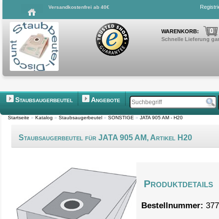
Registr
Versandkostenfrei ab 40€
0
WARENKORB:
Schnelle Lieferung gar
Staubsaugerbeutel
Angebote
Startseite
»
Katalog
»
Staubsaugerbeutel
»
SONSTIGE
»
JATA 905 AM - H20
Staubsaugerbeutel für JATA 905 AM, Artikel H20
Produktdetails
Bestellnummer:
377