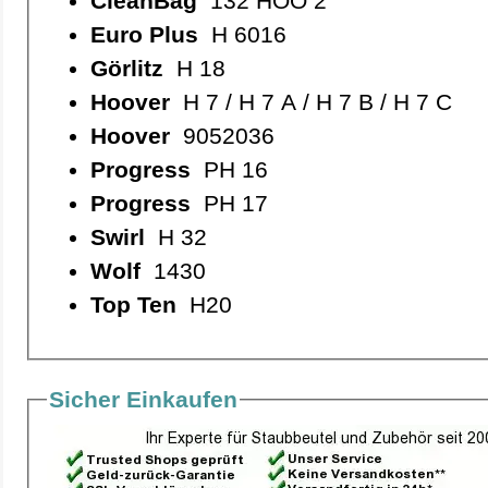
CleanBag
132 HOO 2
Euro Plus
H 6016
Görlitz
H 18
Hoover
H 7 / H 7 A / H 7 B / H 7 C
Hoover
9052036
Progress
PH 16
Progress
PH 17
Swirl
H 32
Wolf
1430
Top Ten
H20
Sicher Einkaufen