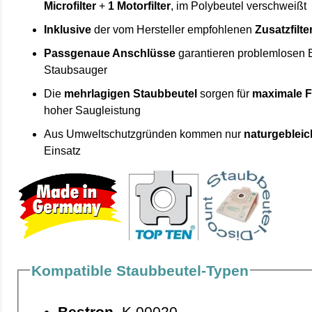
Microfilter
+
1 Motorfilter
, im Polybeutel verschweißt
Inklusive
der vom Hersteller empfohlenen
Zusatzfilte
Passgenaue Anschlüsse
garantieren problemlosen 
Staubsauger
Die
mehrlagigen Staubbeutel
sorgen für
maximale F
hoher Saugleistung
Aus Umweltschutzgründen kommen nur
naturgebleic
Einsatz
Kompatible Staubbeutel-Typen
Bestron
K 00020