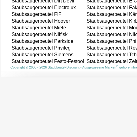
Staubsaugerbeutel Dirt Devil
Staubsaugerbeutel EI
Staubsaugerbeutel Electrolux
Staubsaugerbeutel Fak
Staubsaugerbeutel FIF
Staubsaugerbeutel Kär
Staubsaugerbeutel Hoover
Staubsaugerbeutel Kir
Staubsaugerbeutel Miele
Staubsaugerbeutel Mou
Staubsaugerbeutel Nilfisk
Staubsaugerbeutel Nil
Staubsaugerbeutel Parkside
Staubsaugerbeutel Phi
Staubsaugerbeutel Privileg
Staubsaugerbeutel Ro
Staubsaugerbeutel Siemens
Staubsaugerbeutel Tch
Staubsaugerbeutel Festo-Festool
Staubsaugerbeutel Ze
®
Copyright © 2005 - 2026 Staubbeutel-Discount - Ausgewiesene Marken
gehören ihre