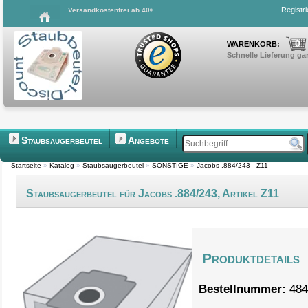
Registr
Versandkostenfrei ab 40€
0
WARENKORB:
Schnelle Lieferung gar
Staubsaugerbeutel
Angebote
Startseite
»
Katalog
»
Staubsaugerbeutel
»
SONSTIGE
»
Jacobs .884/243 - Z11
Staubsaugerbeutel für Jacobs .884/243, Artikel Z11
Produktdetails
Bestellnummer:
484