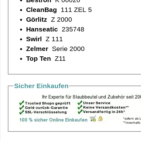
CleanBag
111 ZEL 5
Görlitz
Z 2000
Hanseatic
235748
Swirl
Z 111
Zelmer
Serie 2000
Top Ten
Z11
Sicher Einkaufen