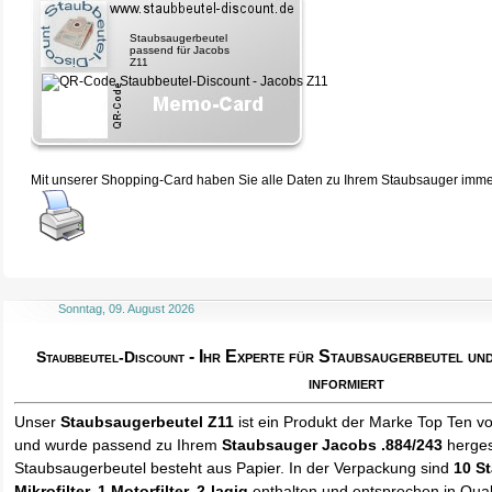
Staubsaugerbeutel
passend für Jacobs
Z11
Mit unserer Shopping-Card haben Sie alle Daten zu Ihrem Staubsauger immer 
Sonntag, 09. August 2026
- Ihr Experte für Staubsaugerbeutel u
Staubbeutel-Discount
informiert
Unser
Staubsaugerbeutel Z11
ist ein Produkt der Marke Top Ten v
und wurde passend zu Ihrem
Staubsauger Jacobs .884/243
hergest
Staubsaugerbeutel besteht aus Papier. In der Verpackung sind
10 S
Mikrofilter, 1 Motorfilter, 2-lagig
enthalten und entsprechen in Quali