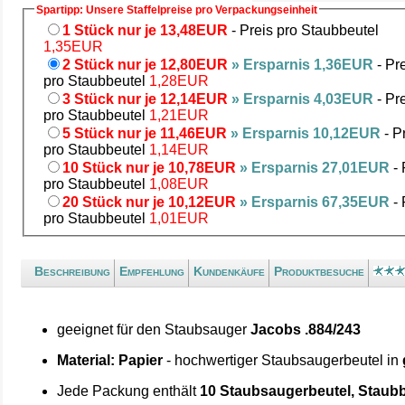
Spartipp: Unsere Staffelpreise pro Verpackungseinheit
1 Stück nur je 13,48EUR
- Preis pro Staubbeutel
1,35EUR
2 Stück nur je 12,80EUR
» Ersparnis 1,36EUR
- Pr
pro Staubbeutel
1,28EUR
3 Stück nur je 12,14EUR
» Ersparnis 4,03EUR
- Pr
pro Staubbeutel
1,21EUR
5 Stück nur je 11,46EUR
» Ersparnis 10,12EUR
- P
pro Staubbeutel
1,14EUR
10 Stück nur je 10,78EUR
» Ersparnis 27,01EUR
- 
pro Staubbeutel
1,08EUR
20 Stück nur je 10,12EUR
» Ersparnis 67,35EUR
- 
pro Staubbeutel
1,01EUR
Beschreibung
Empfehlung
Kundenkäufe
Produktbesuche
geeignet für den Staubsauger
Jacobs .884/243
Material: Papier
- hochwertiger Staubsaugerbeutel in
Jede Packung enthält
10 Staubsaugerbeutel, Staubb