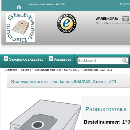
Registr
Versandkostenfrei ab 40€
0
WARENKORB:
Schnelle Lieferung gar
Staubsaugerbeutel
Angebote
Startseite
»
Katalog
»
Staubsaugerbeutel
»
SONSTIGE
»
Jacobs 884/243 - Z11
Staubsaugerbeutel für Jacobs 884/243, Artikel Z11
Produktdetails
Bestellnummer:
173