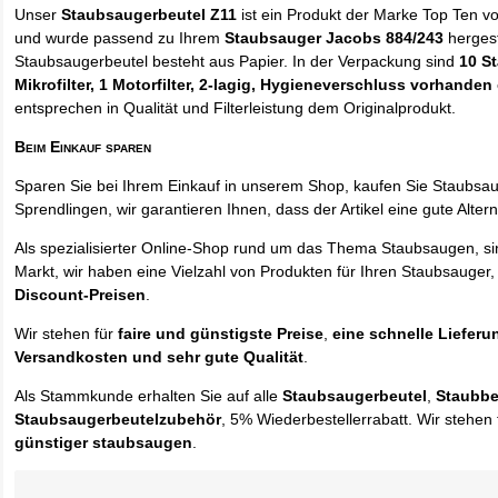
Unser
Staubsaugerbeutel Z11
ist ein Produkt der Marke Top Ten v
und wurde passend zu Ihrem
Staubsauger Jacobs 884/243
hergest
Staubsaugerbeutel besteht aus Papier. In der Verpackung sind
10 S
Mikrofilter, 1 Motorfilter, 2-lagig, Hygieneverschluss vorhanden
entsprechen in Qualität und Filterleistung dem Originalprodukt.
Beim Einkauf sparen
Sparen Sie bei Ihrem Einkauf in unserem Shop, kaufen Sie Staubsa
Sprendlingen, wir garantieren Ihnen, dass der Artikel eine gute Alterna
Als spezialisierter Online-Shop rund um das Thema Staubsaugen, si
Markt, wir haben eine Vielzahl von Produkten für Ihren Staubsauger,
Discount-Preisen
.
Wir stehen für
faire und günstigste Preise
,
eine schnelle Lieferu
Versandkosten und sehr gute Qualität
.
Als Stammkunde erhalten Sie auf alle
Staubsaugerbeutel
,
Staubbe
Staubsaugerbeutelzubehör
, 5% Wiederbestellerrabatt. Wir stehen 
günstiger staubsaugen
.