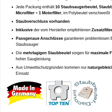
Jede Packung enthält
10 Staubsaugerbeutel, Staubb
Microfilter
+
1 Motorfilter
, im Polybeutel verschweißt
Staubverschluss vorhanden
Inklusive
der vom Hersteller empfohlenen
Zusatzfilte
Passgenaue Anschlüsse
garantieren problemlosen 
Staubsauger
Die
mehrlagigen Staubbeutel
sorgen für
maximale F
hoher Saugleistung
Aus Umweltschutzgründen kommen nur
naturgebleic
Einsatz