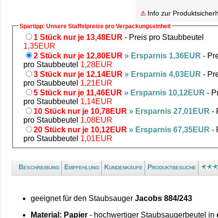
Info zur Produktsicherh
Spartipp: Unsere Staffelpreise pro Verpackungseinheit
1 Stück nur je 13,48EUR
- Preis pro Staubbeutel
1,35EUR
2 Stück nur je 12,80EUR
» Ersparnis 1,36EUR
- Pr
pro Staubbeutel
1,28EUR
3 Stück nur je 12,14EUR
» Ersparnis 4,03EUR
- Pr
pro Staubbeutel
1,21EUR
5 Stück nur je 11,46EUR
» Ersparnis 10,12EUR
- P
pro Staubbeutel
1,14EUR
10 Stück nur je 10,78EUR
» Ersparnis 27,01EUR
- 
pro Staubbeutel
1,08EUR
20 Stück nur je 10,12EUR
» Ersparnis 67,35EUR
- 
pro Staubbeutel
1,01EUR
Beschreibung
Empfehlung
Kundenkäufe
Produktbesuche
geeignet für den Staubsauger
Jacobs 884/243
Material: Papier
- hochwertiger Staubsaugerbeutel in