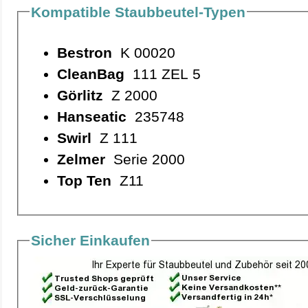
Kompatible Staubbeutel-Typen
Bestron
K 00020
CleanBag
111 ZEL 5
Görlitz
Z 2000
Hanseatic
235748
Swirl
Z 111
Zelmer
Serie 2000
Top Ten
Z11
Sicher Einkaufen