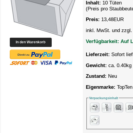
Inhalt:
10 Tüten
(Preis pro
Staubbeute
Preis:
13,48
EUR
inkl. MwSt. und zzgl
Verfügbarkeit:
Auf L
Lieferzeit:
Sofort lie
Gewicht:
ca. 0.40kg 
Zustand:
Neu
Eigenmarke:
TopTen
Verpackungsinhalt