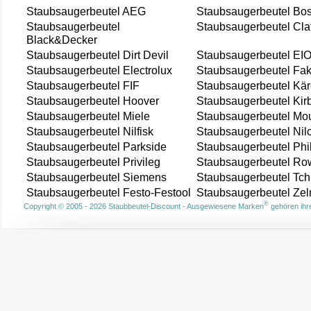
Staubsaugerbeutel AEG
Staubsaugerbeutel Bo
Staubsaugerbeutel
Staubsaugerbeutel Cla
Black&Decker
Staubsaugerbeutel Dirt Devil
Staubsaugerbeutel EI
Staubsaugerbeutel Electrolux
Staubsaugerbeutel Fak
Staubsaugerbeutel FIF
Staubsaugerbeutel Kär
Staubsaugerbeutel Hoover
Staubsaugerbeutel Kir
Staubsaugerbeutel Miele
Staubsaugerbeutel Mou
Staubsaugerbeutel Nilfisk
Staubsaugerbeutel Nil
Staubsaugerbeutel Parkside
Staubsaugerbeutel Phi
Staubsaugerbeutel Privileg
Staubsaugerbeutel Ro
Staubsaugerbeutel Siemens
Staubsaugerbeutel Tch
Staubsaugerbeutel Festo-Festool
Staubsaugerbeutel Ze
®
Copyright © 2005 - 2026 Staubbeutel-Discount - Ausgewiesene Marken
gehören ihre