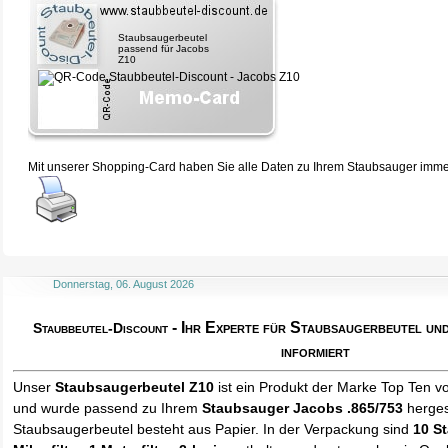
Staubsaugerbeutel
passend für Jacobs
Z10
Mit unserer Shopping-Card haben Sie alle Daten zu Ihrem Staubsauger immer 
Donnerstag, 06. August 2026
- Ihr Experte für Staubsaugerbeutel u
Staubbeutel-Discount
informiert
Unser
Staubsaugerbeutel Z10
ist ein Produkt der Marke Top Ten v
und wurde passend zu Ihrem
Staubsauger Jacobs .865/753
hergest
Staubsaugerbeutel besteht aus Papier. In der Verpackung sind
10 S