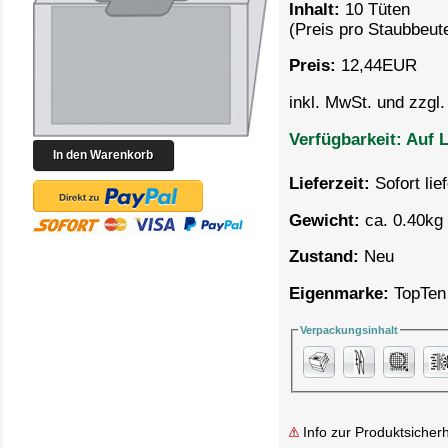
Inhalt:
10 Tüten
(Preis pro
Staubbeute
Preis:
12,44
EUR
inkl. MwSt. und zzgl
Verfügbarkeit:
Auf L
Lieferzeit:
Sofort lie
Gewicht:
ca. 0.40kg 
Zustand:
Neu
Eigenmarke:
TopTen
Verpackungsinhalt
Info zur Produktsicherh