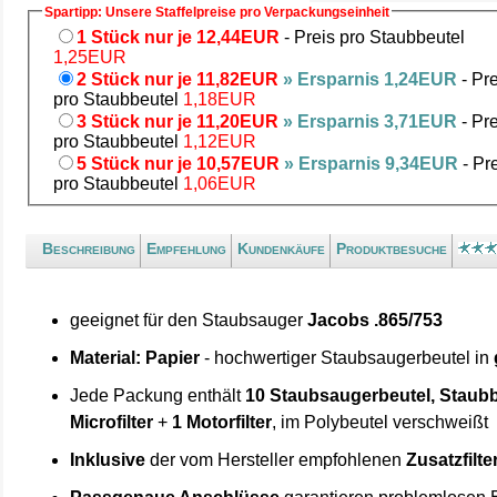
Spartipp: Unsere Staffelpreise pro Verpackungseinheit
1 Stück nur je 12,44EUR
- Preis pro Staubbeutel
1,25EUR
2 Stück nur je 11,82EUR
» Ersparnis 1,24EUR
- Pre
pro Staubbeutel
1,18EUR
3 Stück nur je 11,20EUR
» Ersparnis 3,71EUR
- Pre
pro Staubbeutel
1,12EUR
5 Stück nur je 10,57EUR
» Ersparnis 9,34EUR
- Pr
pro Staubbeutel
1,06EUR
Beschreibung
Empfehlung
Kundenkäufe
Produktbesuche
geeignet für den Staubsauger
Jacobs .865/753
Material: Papier
- hochwertiger Staubsaugerbeutel in
Jede Packung enthält
10 Staubsaugerbeutel, Staubb
Microfilter
+
1 Motorfilter
, im Polybeutel verschweißt
Inklusive
der vom Hersteller empfohlenen
Zusatzfilte