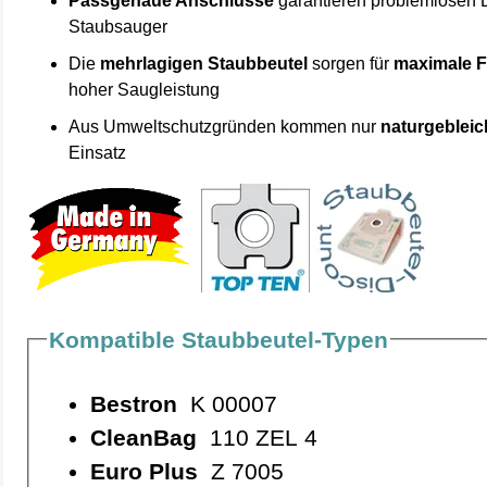
Passgenaue Anschlüsse
garantieren problemlosen 
Staubsauger
Die
mehrlagigen Staubbeutel
sorgen für
maximale F
hoher Saugleistung
Aus Umweltschutzgründen kommen nur
naturgebleic
Einsatz
Kompatible Staubbeutel-Typen
Bestron
K 00007
CleanBag
110 ZEL 4
Euro Plus
Z 7005