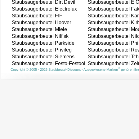
Staubsaugerbeutel Dirt Devil
Staubsaugerbeutel EI
Staubsaugerbeutel Electrolux
Staubsaugerbeutel Fak
Staubsaugerbeutel FIF
Staubsaugerbeutel Kär
Staubsaugerbeutel Hoover
Staubsaugerbeutel Kir
Staubsaugerbeutel Miele
Staubsaugerbeutel Mou
Staubsaugerbeutel Nilfisk
Staubsaugerbeutel Nil
Staubsaugerbeutel Parkside
Staubsaugerbeutel Phi
Staubsaugerbeutel Privileg
Staubsaugerbeutel Ro
Staubsaugerbeutel Siemens
Staubsaugerbeutel Tch
Staubsaugerbeutel Festo-Festool
Staubsaugerbeutel Ze
®
Copyright © 2005 - 2026 Staubbeutel-Discount - Ausgewiesene Marken
gehören ihre