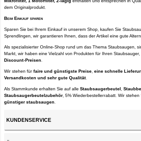
Mikrofilter, 1 Motorfilter, 2-lagig
enthalten und entsprechen in Quali
dem Originalprodukt.
Beim Einkauf sparen
Sparen Sie bei Ihrem Einkauf in unserem Shop, kaufen Sie Staubsa
Sprendlingen, wir garantieren Ihnen, dass der Artikel eine gute Alterna
Als spezialisierter Online-Shop rund um das Thema Staubsaugen, si
Markt, wir haben eine Vielzahl von Produkten für Ihren Staubsauger,
Discount-Preisen
.
Wir stehen für
faire und günstigste Preise
,
eine schnelle Lieferu
Versandkosten und sehr gute Qualität
.
Als Stammkunde erhalten Sie auf alle
Staubsaugerbeutel
,
Staubbe
Staubsaugerbeutelzubehör
, 5% Wiederbestellerrabatt. Wir stehen 
günstiger staubsaugen
.
KUNDENSERVICE