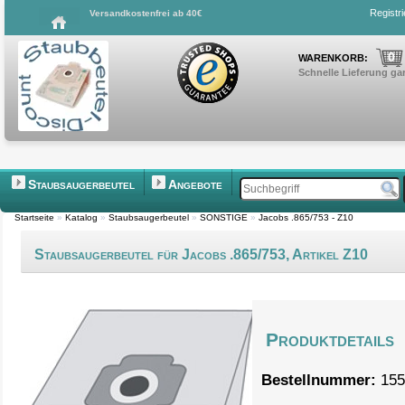
Registr
Versandkostenfrei ab 40€
0
WARENKORB:
Schnelle Lieferung gar
Staubsaugerbeutel
Angebote
Startseite
»
Katalog
»
Staubsaugerbeutel
»
SONSTIGE
»
Jacobs .865/753 - Z10
Staubsaugerbeutel für Jacobs .865/753, Artikel Z10
Produktdetails
Bestellnummer:
155