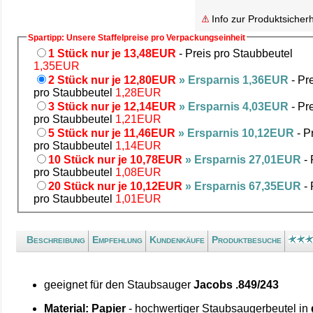
Info zur Produktsicherh
Spartipp: Unsere Staffelpreise pro Verpackungseinheit
1 Stück nur je 13,48EUR
- Preis pro Staubbeutel
1,35EUR
2 Stück nur je 12,80EUR
» Ersparnis 1,36EUR
- Pr
pro Staubbeutel
1,28EUR
3 Stück nur je 12,14EUR
» Ersparnis 4,03EUR
- Pr
pro Staubbeutel
1,21EUR
5 Stück nur je 11,46EUR
» Ersparnis 10,12EUR
- P
pro Staubbeutel
1,14EUR
10 Stück nur je 10,78EUR
» Ersparnis 27,01EUR
- 
pro Staubbeutel
1,08EUR
20 Stück nur je 10,12EUR
» Ersparnis 67,35EUR
- 
pro Staubbeutel
1,01EUR
Beschreibung
Empfehlung
Kundenkäufe
Produktbesuche
geeignet für den Staubsauger
Jacobs .849/243
Material: Papier
- hochwertiger Staubsaugerbeutel in