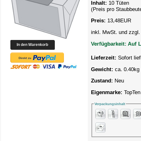
Inhalt:
10 Tüten
(Preis pro
Staubbeute
Preis:
13,48
EUR
inkl. MwSt. und zzgl
Verfügbarkeit:
Auf L
Lieferzeit:
Sofort lie
Gewicht:
ca. 0.40kg 
Zustand:
Neu
Eigenmarke:
TopTen
Verpackungsinhalt