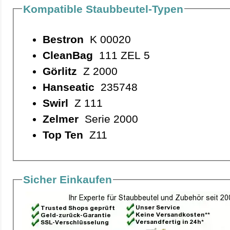
Kompatible Staubbeutel-Typen
Bestron
K 00020
CleanBag
111 ZEL 5
Görlitz
Z 2000
Hanseatic
235748
Swirl
Z 111
Zelmer
Serie 2000
Top Ten
Z11
Sicher Einkaufen