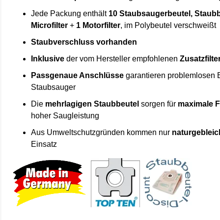
Jede Packung enthält
10 Staubsaugerbeutel, Staubb
Microfilter
+
1 Motorfilter
, im Polybeutel verschweißt
Staubverschluss vorhanden
Inklusive
der vom Hersteller empfohlenen
Zusatzfilte
Passgenaue Anschlüsse
garantieren problemlosen 
Staubsauger
Die
mehrlagigen Staubbeutel
sorgen für
maximale F
hoher Saugleistung
Aus Umweltschutzgründen kommen nur
naturgebleic
Einsatz