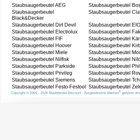
Staubsaugerbeutel AEG
Staubsaugerbeutel Bo
Staubsaugerbeutel
Staubsaugerbeutel Cla
Black&Decker
Staubsaugerbeutel Dirt Devil
Staubsaugerbeutel EI
Staubsaugerbeutel Electrolux
Staubsaugerbeutel Fak
Staubsaugerbeutel FIF
Staubsaugerbeutel Kär
Staubsaugerbeutel Hoover
Staubsaugerbeutel Kir
Staubsaugerbeutel Miele
Staubsaugerbeutel Mou
Staubsaugerbeutel Nilfisk
Staubsaugerbeutel Nil
Staubsaugerbeutel Parkside
Staubsaugerbeutel Phi
Staubsaugerbeutel Privileg
Staubsaugerbeutel Ro
Staubsaugerbeutel Siemens
Staubsaugerbeutel Tch
Staubsaugerbeutel Festo-Festool
Staubsaugerbeutel Ze
®
Copyright © 2005 - 2026 Staubbeutel-Discount - Ausgewiesene Marken
gehören ihre