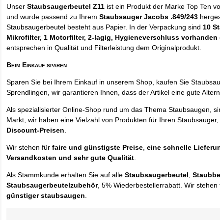
Unser
Staubsaugerbeutel Z11
ist ein Produkt der Marke Top Ten v
und wurde passend zu Ihrem
Staubsauger Jacobs .849/243
hergest
Staubsaugerbeutel besteht aus Papier. In der Verpackung sind
10 S
Mikrofilter, 1 Motorfilter, 2-lagig, Hygieneverschluss vorhanden
entsprechen in Qualität und Filterleistung dem Originalprodukt.
Beim Einkauf sparen
Sparen Sie bei Ihrem Einkauf in unserem Shop, kaufen Sie Staubsa
Sprendlingen, wir garantieren Ihnen, dass der Artikel eine gute Alterna
Als spezialisierter Online-Shop rund um das Thema Staubsaugen, si
Markt, wir haben eine Vielzahl von Produkten für Ihren Staubsauger,
Discount-Preisen
.
Wir stehen für
faire und günstigste Preise
,
eine schnelle Lieferu
Versandkosten und sehr gute Qualität
.
Als Stammkunde erhalten Sie auf alle
Staubsaugerbeutel
,
Staubbe
Staubsaugerbeutelzubehör
, 5% Wiederbestellerrabatt. Wir stehen 
günstiger staubsaugen
.