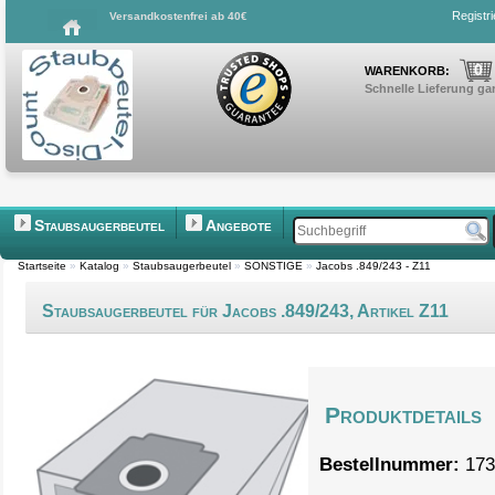
Registr
Versandkostenfrei ab 40€
0
WARENKORB:
Schnelle Lieferung gar
Staubsaugerbeutel
Angebote
Startseite
»
Katalog
»
Staubsaugerbeutel
»
SONSTIGE
»
Jacobs .849/243 - Z11
Staubsaugerbeutel für Jacobs .849/243, Artikel Z11
Produktdetails
Bestellnummer:
173