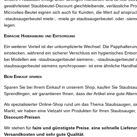
gewährleistet Staubbeutel-Discount gleichbleibende, verlässliche Pro
Microvlies-Beutel eignen sich auch für Kunden, die Wert auf anspruch
-staubsaugerbeutel miele-, -miele gn staubsaugerbeutel- oder -sie
legen.
Einfache Handhabung und Entsorgung
Ein weiterer Vorteil ist der unkomplizierte Wechsel: Die Papphalteru
einstecken, während ein sicherer Verschluss ein hygienisches Entso
bei Modellen wie -staubsaugerbeutel siemens-, -staubsaugerbeutel 
staubsaugerbeutel siemens synchropower- ist eine ähnliche Handha
Beim Einkauf sparen
Sparen Sie bei Ihrem Einkauf in unserem Shop, kaufen Sie Staubsa
Sprendlingen, wir garantieren Ihnen, dass der Artikel eine gute Alterna
Als spezialisierter Online-Shop rund um das Thema Staubsaugen, si
Markt, wir haben eine Vielzahl von Produkten für Ihren Staubsauger,
Discount-Preisen
.
Wir stehen für
faire und günstigste Preise
,
eine schnelle Lieferu
Versandkosten und sehr gute Qualität
.