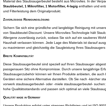
Material des Staubsaugerbeutel besteht aus Microvlies. In der Verp
Staubbeutel
, 1 Mikrofilter, 1 Motorfilter, 4-lagig
enthalten und ents
und Filterleistung dem Originalprodukt.
Zuverlässige Reinigungslösung
Sichern Sie sich eine gründliche und langlebige Reinigung mit unse
von Staubbeutel-Discount. Unsere Microvlies-Technologie hält Stau
Allergene zuverlässig zurück, sodass Sie sich auf ein sauberes Wohl
Haushalt verlassen können. Jede Lage des Materials ist darauf ausgel
zu maximieren und gleichzeitig die Saugleistung Ihres Staubsaugers 
Breite Kompatibilität
Diese Staubsaugerbeutel sind speziell auf Ihren Staubsauger abges
passgenauen Sitz ohne Kompromisse. Durch unsere langjährige Erf
Staubsaugerzubehör können wir Ihnen Produkte anbieten, die auch
Geräten eine sichere Alternative darstellen. Ob Sie nach -kärcher st
vorwerk staubsaugerbeutel- oder -miele staubsaugerbeutel- suchen: 
hohe Qualitätsstandards und passen sich optimal an viele Staubsau
Qualität made in Germany
Unsere Produktion erfolgt unter strengen Richtlinien und ist ISO 9001 