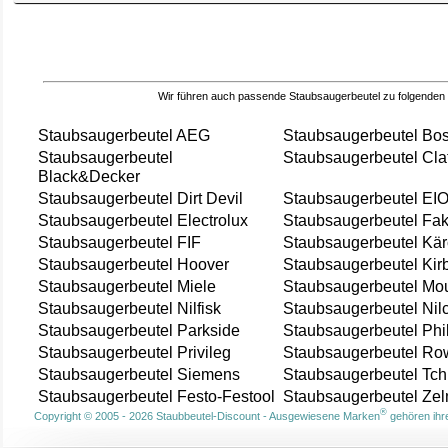
Wir führen auch passende Staubsaugerbeutel zu folgenden
Staubsaugerbeutel AEG
Staubsaugerbeutel Bo
Staubsaugerbeutel
Staubsaugerbeutel Cla
Black&Decker
Staubsaugerbeutel Dirt Devil
Staubsaugerbeutel EI
Staubsaugerbeutel Electrolux
Staubsaugerbeutel Fak
Staubsaugerbeutel FIF
Staubsaugerbeutel Kär
Staubsaugerbeutel Hoover
Staubsaugerbeutel Kir
Staubsaugerbeutel Miele
Staubsaugerbeutel Mou
Staubsaugerbeutel Nilfisk
Staubsaugerbeutel Nil
Staubsaugerbeutel Parkside
Staubsaugerbeutel Phi
Staubsaugerbeutel Privileg
Staubsaugerbeutel Ro
Staubsaugerbeutel Siemens
Staubsaugerbeutel Tch
Staubsaugerbeutel Festo-Festool
Staubsaugerbeutel Ze
®
Copyright © 2005 - 2026 Staubbeutel-Discount - Ausgewiesene Marken
gehören ihre