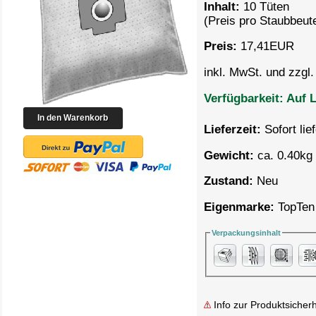
Inhalt:
10 Tüten
(Preis pro
Staubbeute
Preis:
17,41
EUR
inkl. MwSt. und zzgl
Verfügbarkeit:
Auf L
Lieferzeit:
Sofort lie
Gewicht:
ca. 0.40kg 
Zustand:
Neu
Eigenmarke:
TopTen
Verpackungsinhalt
Info zur Produktsicherh