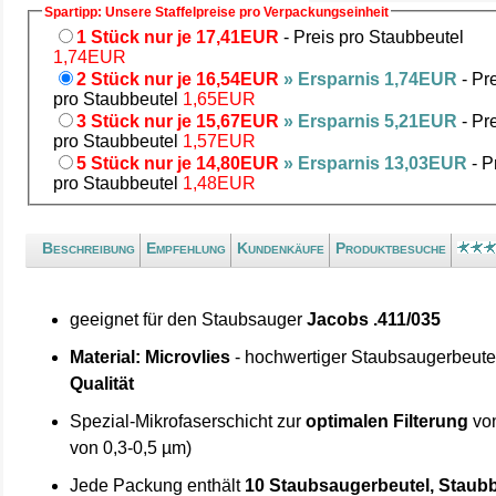
Spartipp: Unsere Staffelpreise pro Verpackungseinheit
1 Stück nur je 17,41EUR
- Preis pro Staubbeutel
1,74EUR
2 Stück nur je 16,54EUR
» Ersparnis 1,74EUR
- Pr
pro Staubbeutel
1,65EUR
3 Stück nur je 15,67EUR
» Ersparnis 5,21EUR
- Pr
pro Staubbeutel
1,57EUR
5 Stück nur je 14,80EUR
» Ersparnis 13,03EUR
- P
pro Staubbeutel
1,48EUR
Beschreibung
Empfehlung
Kundenkäufe
Produktbesuche
geeignet für den Staubsauger
Jacobs .411/035
Material: Microvlies
- hochwertiger Staubsaugerbeute
Qualität
Spezial-Mikrofaserschicht zur
optimalen Filterung
von
von 0,3-0,5 µm)
Jede Packung enthält
10 Staubsaugerbeutel, Staubb