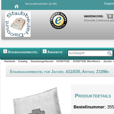
Registr
Versandkostenfrei ab 40€
0
WARENKORB:
Schnelle Lieferung gar
Staubsaugerbeutel
Angebote
Startseite
»
Katalog
»
Staubsaugerbeutel
»
SONSTIGE
»
SONSTIGE Microfleece
»
Jacobs .
Staubsaugerbeutel für Jacobs .411/035, Artikel Z10Mic
Produktdetails
Bestellnummer:
355