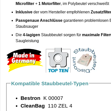
Microfilter
+
1 Motorfilter
, im Polybeutel verschweißt
Inklusive
der vom Hersteller empfohlenen
Zusatzfilte
Passgenaue Anschlüsse
garantieren problemlosen 
Staubsauger
Die
4-lagigen
Staubbeutel sorgen für
maximale Filte
Saugleistung
Kompatible Staubbeutel-Typen
Bestron
K 00007
CleanBag
110 ZEL 4