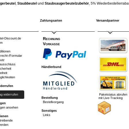
gerbeutel
,
Staubbeutel
und
Staubsaugerbeutelzubehör
, 5% Wiederbestellerrabatt
Zahlungsarten
Versandpartner
Rechnung
tel-Discount.de
um
Vorkasse
ditionen
srecht-/Formular
utz
ausschluss
Händlerbund
cherheit
eiheit
glichkeiten
iderrufen
ag widerrufen
Paketstatus abrufen
Bestellung
mit Live-Tracking
Bestellvorgang
ngen
gen ansehen
Sonstiges
Links
dienen
reibende
werden