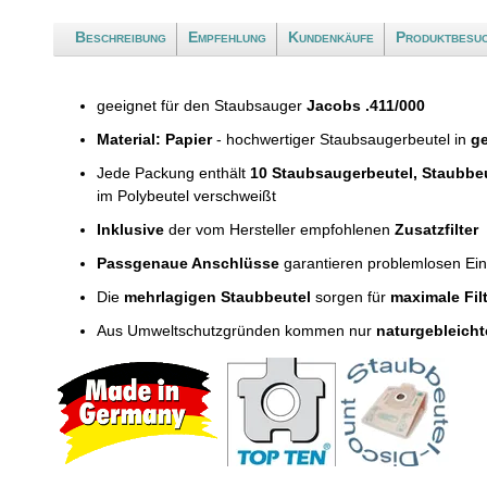
Beschreibung
Empfehlung
Kundenkäufe
Produktbesu
geeignet für den Staubsauger
Jacobs .411/000
Material: Papier
- hochwertiger Staubsaugerbeutel in
ge
Jede Packung enthält
10 Staubsaugerbeutel, Staubbe
im Polybeutel verschweißt
Inklusive
der vom Hersteller empfohlenen
Zusatzfilter
Passgenaue Anschlüsse
garantieren problemlosen Ei
Die
mehrlagigen Staubbeutel
sorgen für
maximale Fil
Aus Umweltschutzgründen kommen nur
naturgebleicht