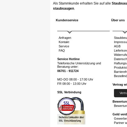
Als Stammkunde erhalten Sie auf alle
Staubsau
staubsaugen
.
Kundenservice
Über uns
Anfragen
Staubbeu
Kontakt
Impress
Service
AGB
FAQ
Lieferkon
Widerruf
Service Hotline
Datensch
Telefonische Unterstützung und
Haftungs
Beratung unter:
Produktsi
06701 - 911724
Barrierefr
Bestellmö
MO-DO 08:00 - 17:00 Uhr
FR 08:00 - 13:00 Uhr
Vertrag w
SSL Verbindung
Vertr
Bewertu
Bewertun
Geld ver
Gewerbet
Partner 