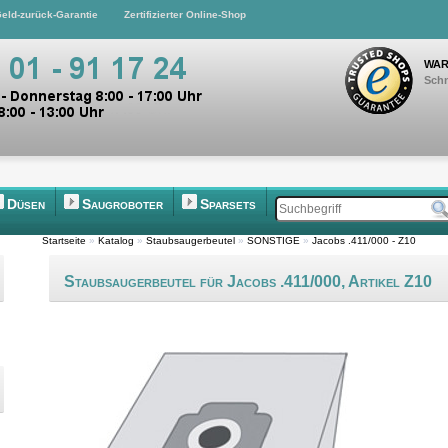
eld-zurück-Garantie
Zertifizierter Online-Shop
WAR
Schn
Düsen
Saugroboter
Sparsets
Startseite
»
Katalog
»
Staubsaugerbeutel
»
SONSTIGE
»
Jacobs .411/000 - Z10
Staubsaugerbeutel für Jacobs .411/000, Artikel Z10