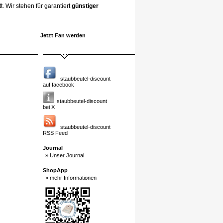
. Wir stehen für garantiert
günstiger
Jetzt Fan werden
staubbeutel-discount
auf facebook
staubbeutel-discount
bei X
staubbeutel-discount
RSS Feed
Journal
» Unser Journal
ShopApp
» mehr Informationen