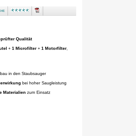
che
prüfter Qualität
utel
+
1 Microfilter
+
1 Motorfilter
,
nbau in den Staubsauger
terwirkung
bei hoher Saugleistung
e Materialien
zum Einsatz