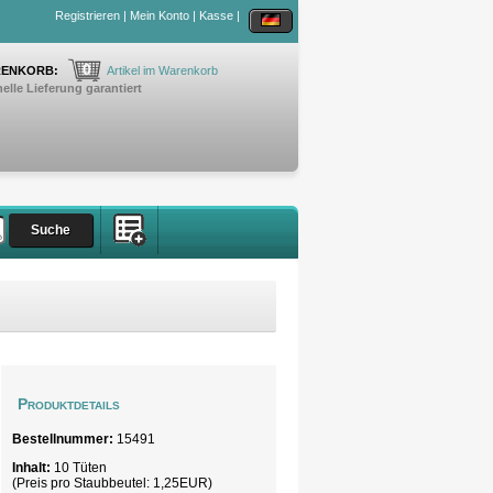
Registrieren
|
Mein Konto
|
Kasse
|
0
ENKORB:
Artikel im Warenkorb
elle Lieferung garantiert
Produktdetails
Bestellnummer:
15491
Inhalt:
10 Tüten
(Preis pro
Staubbeutel
: 1,25EUR)