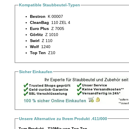
Kompatible Staubbeutel-Typen
Bestron
K 00007
CleanBag
110 ZEL 4
Euro Plus
Z 7005
Görlitz
Z 1010
Swirl
Z 110
Wolf
1240
Top Ten
Z10
Sicher Einkaufen
Unsere Alternative zu Ihrem Produkt .411/000
Zum Produkt - Z10Mic von Top Ten