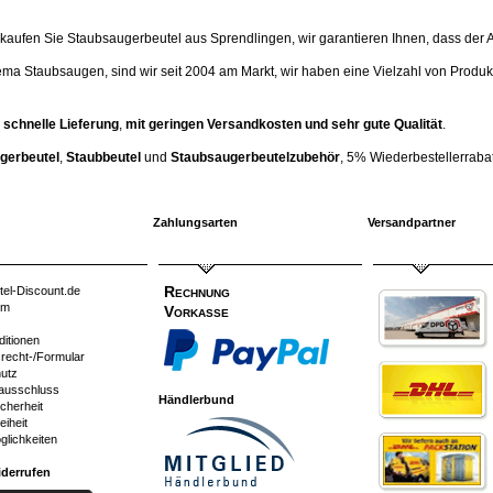
ufen Sie Staubsaugerbeutel aus Sprendlingen, wir garantieren Ihnen, dass der Artik
ema Staubsaugen, sind wir seit 2004 am Markt, wir haben eine Vielzahl von Produk
 schnelle Lieferung
,
mit geringen Versandkosten und sehr gute Qualität
.
gerbeutel
,
Staubbeutel
und
Staubsaugerbeutelzubehör
, 5% Wiederbestellerrabatt
Zahlungsarten
Versandpartner
Rechnung
tel-Discount.de
um
Vorkasse
ditionen
srecht-/Formular
utz
ausschluss
Händlerbund
cherheit
eiheit
glichkeiten
iderrufen