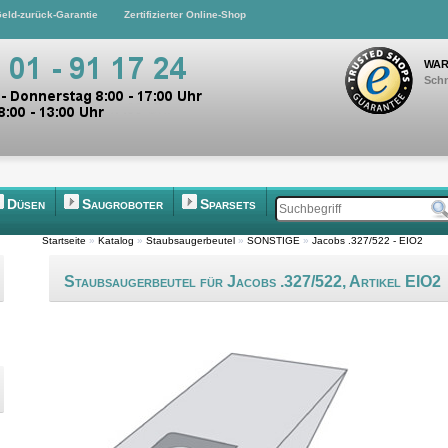
eld-zurück-Garantie
Zertifizierter Online-Shop
WAR
Schn
Düsen
Saugroboter
Sparsets
Startseite
»
Katalog
»
Staubsaugerbeutel
»
SONSTIGE
»
Jacobs .327/522 - EIO2
Staubsaugerbeutel für Jacobs .327/522, Artikel EIO2