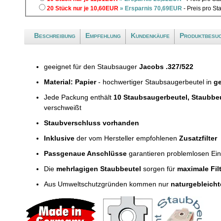
20 Stück nur je 10,60EUR
» Ersparnis 70,69EUR
- Preis pro S
Beschreibung
Empfehlung
Kundenkäufe
Produktbesu
geeignet für den Staubsauger
Jacobs .327/522
Material: Papier
- hochwertiger Staubsaugerbeutel in
ge
Jede Packung enthält
10 Staubsaugerbeutel, Staubbe
verschweißt
Staubverschluss vorhanden
Inklusive
der vom Hersteller empfohlenen
Zusatzfilter
Passgenaue Anschlüsse
garantieren problemlosen Ei
Die
mehrlagigen Staubbeutel
sorgen für
maximale Fil
Aus Umweltschutzgründen kommen nur
naturgebleicht