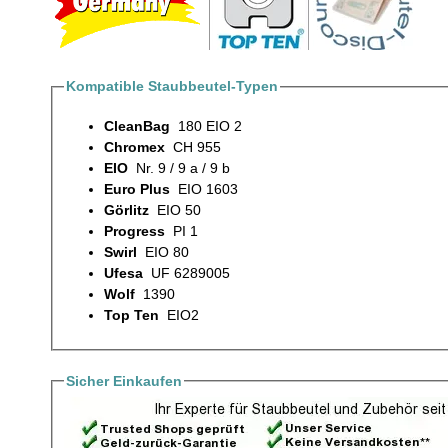
Kompatible Staubbeutel-Typen
CleanBag
180 EIO 2
Chromex
CH 955
EIO
Nr. 9 / 9 a / 9 b
Euro Plus
EIO 1603
Görlitz
EIO 50
Progress
PI 1
Swirl
EIO 80
Ufesa
UF 6289005
Wolf
1390
Top Ten
EIO2
Sicher Einkaufen