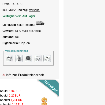
Preis:
14,14
EUR
inkl. MwSt. und zzgl.
Versand
.
Verfügbarkeit:
Auf Lager
Lieferzeit:
Sofort lieferbar
Gewicht:
ca. 0.40kg pro Artikel
Zustand:
Neu
Eigenmarke:
TopTen
Verpackungsinhalt
Info zur Produktsicherheit
bbeutel
1,34EUR
bbeutel
1,27EUR
ubbeutel
1,20EUR
aubbeutel
1,13EUR