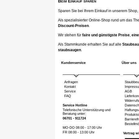
Beim Einkauf sparen
Sparen Sie bei Ihrem Einkauf in unserem Shop, ka
Als spezialisierter Online-Shop rund um das Th
Discount-Preisen
.
Wir stehen für
faire und günstigste Preise
,
eine
Als Stammkunde erhalten Sie auf alle
Staubsau
staubsaugen
.
Kundenservice
Über uns
Anfragen
Staubbeu
Kontakt
Impress
Service
AGB
FAQ
Lieferkon
Widerruf
Service Hotline
Datensch
Telefonische Unterstützung und
Haftungs
Beratung unter:
Produktsi
06701 - 911724
Barrierefr
Bestellmö
MO-DO 08:00 - 17:00 Uhr
FR 08:00 - 13:00 Uhr
Vertrag w