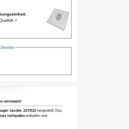
tel EIO2/5Mic pro Verpackungseinheit.
Qualität.✓
 Jacobs
r informiert
auger Jacobs .327/522
hergestellt. Das
chluss vorhanden
enthalten und