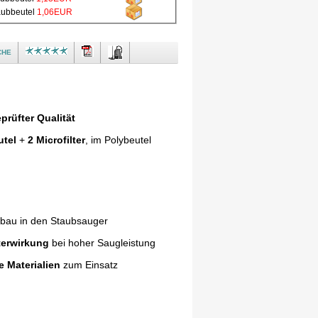
taubbeutel
1,06EUR
che
prüfter Qualität
utel
+
2 Microfilter
, im Polybeutel
nbau in den Staubsauger
terwirkung
bei hoher Saugleistung
e Materialien
zum Einsatz