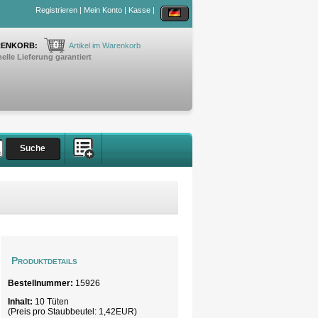
Registrieren
|
Mein Konto
|
Kasse
|
0
ENKORB:
Artikel im Warenkorb
elle Lieferung garantiert
Produktdetails
Bestellnummer:
15926
Inhalt:
10 Tüten
(Preis pro
Staubbeutel
: 1,42EUR)