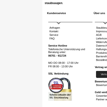
staubsaugen
.
Kundenservice
Über uns
Anfragen
Staubbeu
Kontakt
Impress
Service
AGB
FAQ
Lieferkon
Widerruf
Service Hotline
Datensch
Telefonische Unterstützung und
Haftungs
Beratung unter:
Produktsi
06701 - 911724
Barrierefr
Bestellmö
MO-DO 08:00 - 17:00 Uhr
FR 08:00 - 13:00 Uhr
Vertrag w
SSL Verbindung
Vertr
Bewertu
Bewertun
Geld ver
Gewerbet
Partner 