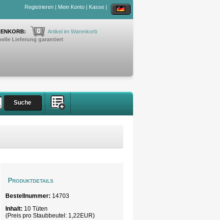
Registrieren
|
Mein Konto
|
Kasse
|
0
ENKORB:
Artikel im Warenkorb
elle Lieferung garantiert
Produktdetails
Bestellnummer:
14703
Inhalt:
10 Tüten
(Preis pro
Staubbeutel
: 1,22EUR)