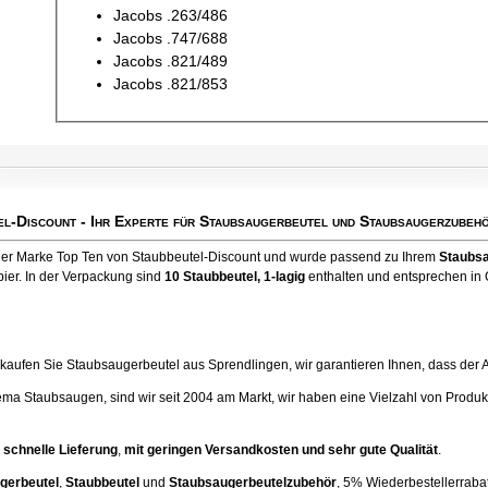
Jacobs .263/486
Jacobs .747/688
Jacobs .821/489
Jacobs .821/853
el-Discount
- Ihr Experte für Staubsaugerbeutel und Staubsaugerzubehö
 der Marke Top Ten von Staubbeutel-Discount und wurde passend zu Ihrem
Staubsa
ier. In der Verpackung sind
10 Staubbeutel
, 1-lagig
enthalten und entsprechen in Q
ufen Sie Staubsaugerbeutel aus Sprendlingen, wir garantieren Ihnen, dass der Artik
ema Staubsaugen, sind wir seit 2004 am Markt, wir haben eine Vielzahl von Produk
 schnelle Lieferung
,
mit geringen Versandkosten und sehr gute Qualität
.
gerbeutel
,
Staubbeutel
und
Staubsaugerbeutelzubehör
, 5% Wiederbestellerrabatt