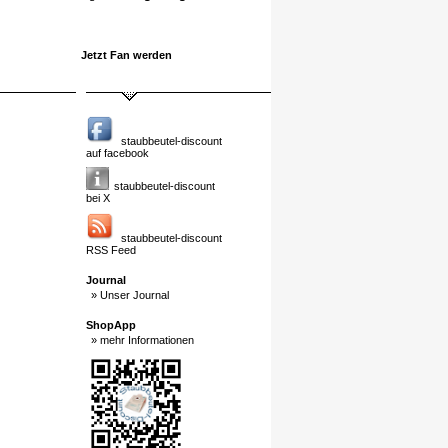
Jetzt Fan werden
staubbeutel-discount
auf facebook
staubbeutel-discount
bei X
staubbeutel-discount
RSS Feed
Journal
» Unser Journal
ShopApp
» mehr Informationen