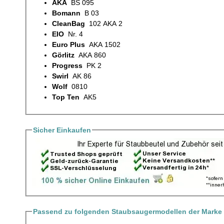
AKA
BS 095
Bomann
B 03
CleanBag
102 AKA 2
EIO
Nr. 4
Euro Plus
AKA 1502
Görlitz
AKA 860
Progress
PK 2
Swirl
AK 86
Wolf
0810
Top Ten
AK5
Sicher Einkaufen
Passend zu folgenden Staubsaugermodellen der Marke