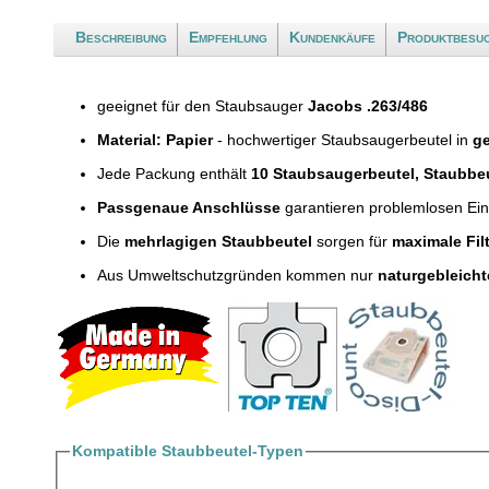
Beschreibung
Empfehlung
Kundenkäufe
Produktbesu
geeignet für den Staubsauger
Jacobs .263/486
Material: Papier
- hochwertiger Staubsaugerbeutel in
ge
Jede Packung enthält
10 Staubsaugerbeutel, Staubbe
Passgenaue Anschlüsse
garantieren problemlosen Ei
Die
mehrlagigen Staubbeutel
sorgen für
maximale Fil
Aus Umweltschutzgründen kommen nur
naturgebleicht
Kompatible Staubbeutel-Typen