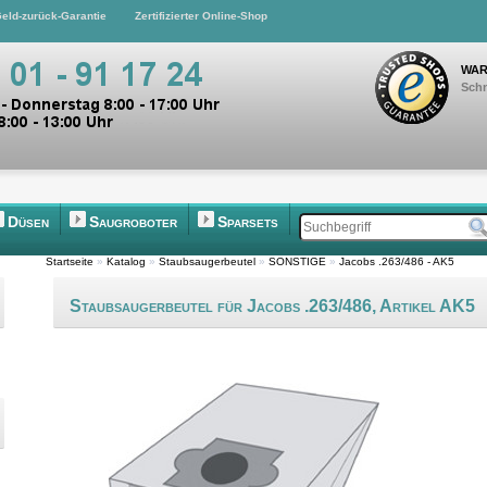
eld-zurück-Garantie
Zertifizierter Online-Shop
WAR
Schn
Düsen
Saugroboter
Sparsets
Startseite
»
Katalog
»
Staubsaugerbeutel
»
SONSTIGE
»
Jacobs .263/486 - AK5
Staubsaugerbeutel für Jacobs .263/486, Artikel AK5