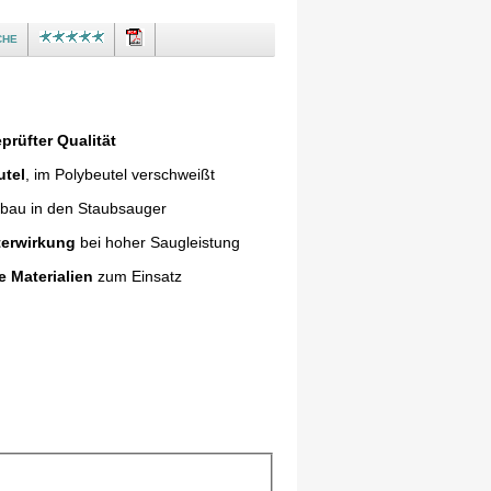
che
prüfter Qualität
utel
, im Polybeutel verschweißt
nbau in den Staubsauger
terwirkung
bei hoher Saugleistung
e Materialien
zum Einsatz