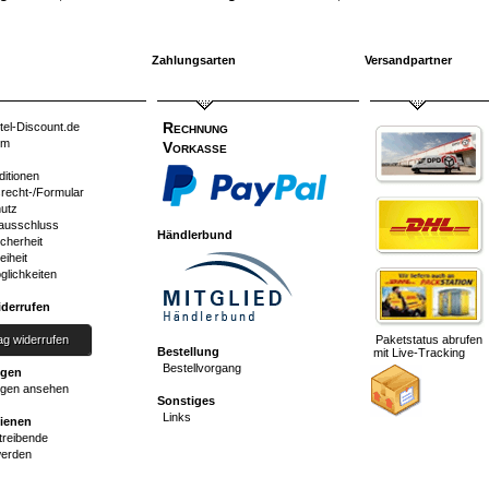
Zahlungsarten
Versandpartner
Rechnung
tel-Discount.de
um
Vorkasse
ditionen
srecht-/Formular
utz
ausschluss
Händlerbund
cherheit
eiheit
glichkeiten
iderrufen
ag widerrufen
Paketstatus abrufen
Bestellung
mit Live-Tracking
Bestellvorgang
ngen
gen ansehen
Sonstiges
Links
dienen
reibende
werden