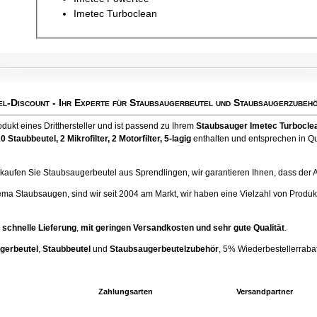
Imetec Turboclean
el-Discount
- Ihr Experte für Staubsaugerbeutel und Staubsaugerzubehö
odukt eines Dritthersteller und ist passend zu Ihrem
Staubsauger Imetec Turbocle
10 Staubbeutel
, 2 Mikrofilter, 2 Motorfilter, 5-lagig
enthalten und entsprechen in Qua
ufen Sie Staubsaugerbeutel aus Sprendlingen, wir garantieren Ihnen, dass der Artik
ema Staubsaugen, sind wir seit 2004 am Markt, wir haben eine Vielzahl von Produk
 schnelle Lieferung
,
mit geringen Versandkosten und sehr gute Qualität
.
gerbeutel
,
Staubbeutel
und
Staubsaugerbeutelzubehör
, 5% Wiederbestellerrabatt
Zahlungsarten
Versandpartner