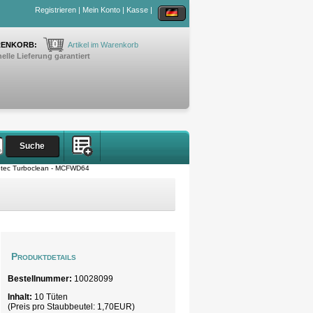
Registrieren
|
Mein Konto
|
Kasse
|
0
ENKORB:
Artikel im Warenkorb
elle Lieferung garantiert
tec Turboclean - MCFWD64
Produktdetails
Bestellnummer:
10028099
Inhalt:
10 Tüten
(Preis pro
Staubbeutel
: 1,70EUR)