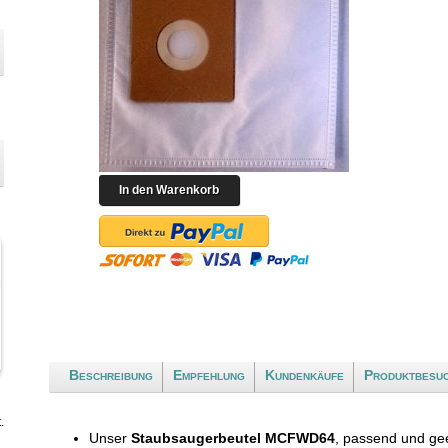
Beschreibung
Empfehlung
Kundenkäufe
Produktbesu
.
Unser
Staubsaugerbeutel MCFWD64
, passend und ge