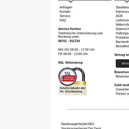
Anfragen
Staubbeu
Kontakt
Impress
Service
AGB
FAQ
Lieferkon
Widerruf
Service Hotline
Datensch
Telefonische Unterstützung und
Haftungs
Beratung unter:
Produktsi
06701 - 911724
Barrierefr
Bestellmö
MO-DO 08:00 - 17:00 Uhr
FR 08:00 - 13:00 Uhr
Vertrag w
SSL Verbindung
Vertr
Bewertu
Bewertun
Geld ver
Gewerbet
Partner 
Staubsaugerbeutel AEG
Staubsaugerbeutel Dirt Devil