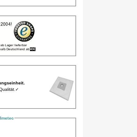
 Y28Mic pro Verpackungseinheit.
Qualität.✓
Imetec