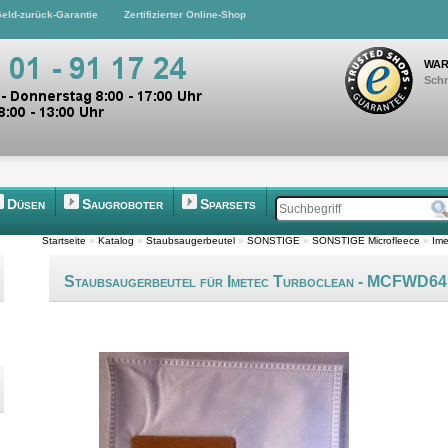
eld-zurück-Garantie
Zertifizierter Online-Shop
WAR
Schn
Düsen
Saugroboter
Sparsets
Startseite
»
Katalog
»
Staubsaugerbeutel
»
SONSTIGE
»
SONSTIGE Microfleece
»
Ime
Staubsaugerbeutel für Imetec Turboclean - MCFWD64