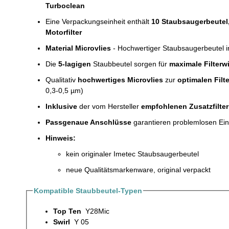
Turboclean
Eine Verpackungseinheit enthält
10 Staubsaugerbeutel
Motorfilter
Material Microvlies
- Hochwertiger Staubsaugerbeutel 
Die
5-lagigen
Staubbeutel sorgen für
maximale Filterw
Qualitativ
hochwertiges Microvlies
zur
optimalen Filt
0,3-0,5 µm)
Inklusive
der vom Hersteller
empfohlenen Zusatzfilter
Passgenaue Anschlüsse
garantieren problemlosen Ein
Hinweis:
kein originaler Imetec Staubsaugerbeutel
neue Qualitätsmarkenware, original verpackt
Kompatible Staubbeutel-Typen
Top Ten
Y28Mic
Swirl
Y 05