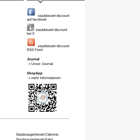
staubbeutel-discount
auf facebook
staubbeutel-discount
bei X
staubbeutel-discount
RSS Feed
Journal
» Unser Journal
ShopApp
» mehr Informationen
Staubsaugerbeutel Clatronic
Staubsaugerbeutel Fakir