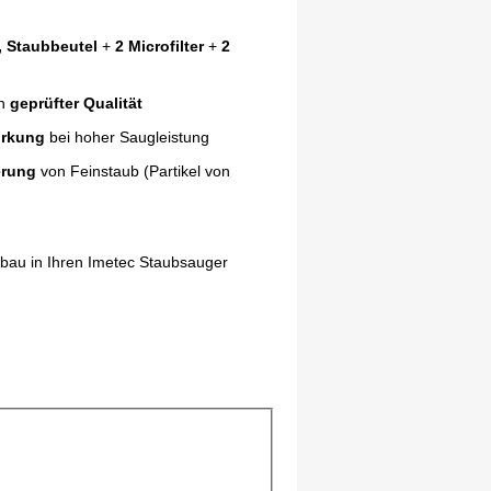
, Staubbeutel
+
2 Microfilter
+
2
in
geprüfter Qualität
irkung
bei hoher Saugleistung
erung
von Feinstaub (Partikel von
bau in Ihren Imetec Staubsauger