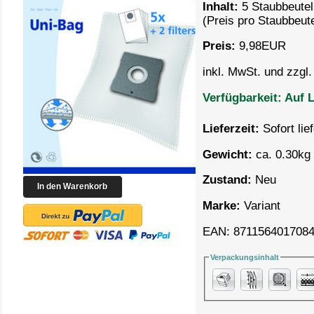
Inhalt:
5 Staubbeutel
(Preis pro
Staubbeute
Preis:
9,98
EUR
inkl. MwSt. und zzgl
Verfügbarkeit:
Auf L
Lieferzeit:
Sofort lie
Gewicht:
ca. 0.30kg 
Zustand:
Neu
Marke:
Variant
EAN: 871156401708
Verpackungsinhalt