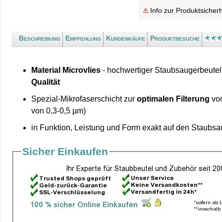
Info zur Produktsicherh
Beschreibung
Empfehlung
Kundenkäufe
Produktbesuche
Material Microvlies
- hochwertiger Staubsaugerbeutel
Qualität
Spezial-Mikrofaserschicht zur
optimalen Filterung
von
von 0,3-0,5 µm)
in Funktion, Leistung und Form exakt auf den Staubs
Sicher Einkaufen