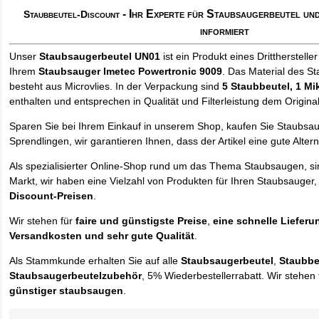
- Ihr Experte für Staubsaugerbeutel u
Staubbeutel-Discount
informiert
Unser
Staubsaugerbeutel UN01
ist ein Produkt eines Drittherstelle
Ihrem
Staubsauger Imetec Powertronic 9009
. Das Material des S
besteht aus Microvlies. In der Verpackung sind
5 Staubbeutel
, 1 Mi
enthalten und entsprechen in Qualität und Filterleistung dem Origina
Sparen Sie bei Ihrem Einkauf in unserem Shop, kaufen Sie Staubsa
Sprendlingen, wir garantieren Ihnen, dass der Artikel eine gute Alterna
Als spezialisierter Online-Shop rund um das Thema Staubsaugen, si
Markt, wir haben eine Vielzahl von Produkten für Ihren Staubsauger,
Discount-Preisen
.
Wir stehen für
faire und günstigste Preise
,
eine schnelle Lieferu
Versandkosten und sehr gute Qualität
.
Als Stammkunde erhalten Sie auf alle
Staubsaugerbeutel
,
Staubbe
Staubsaugerbeutelzubehör
, 5% Wiederbestellerrabatt. Wir stehen 
günstiger staubsaugen
.