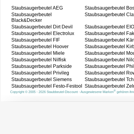
Staubsaugerbeutel AEG
Staubsaugerbeutel Bo
Staubsaugerbeutel
Staubsaugerbeutel Cla
Black&Decker
Staubsaugerbeutel Dirt Devil
Staubsaugerbeutel EI
Staubsaugerbeutel Electrolux
Staubsaugerbeutel Fak
Staubsaugerbeutel FIF
Staubsaugerbeutel Kär
Staubsaugerbeutel Hoover
Staubsaugerbeutel Kir
Staubsaugerbeutel Miele
Staubsaugerbeutel Mou
Staubsaugerbeutel Nilfisk
Staubsaugerbeutel Nil
Staubsaugerbeutel Parkside
Staubsaugerbeutel Phi
Staubsaugerbeutel Privileg
Staubsaugerbeutel Ro
Staubsaugerbeutel Siemens
Staubsaugerbeutel Tch
Staubsaugerbeutel Festo-Festool
Staubsaugerbeutel Ze
®
Copyright © 2005 - 2026 Staubbeutel-Discount - Ausgewiesene Marken
gehören ihre