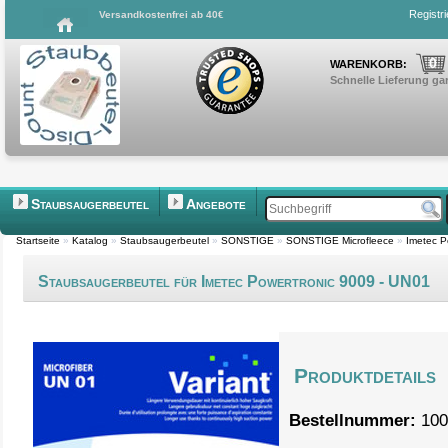
Registr
Versandkostenfrei ab 40€
0
WARENKORB:
Schnelle Lieferung gar
Staubsaugerbeutel
Angebote
Startseite
»
Katalog
»
Staubsaugerbeutel
»
SONSTIGE
»
SONSTIGE Microfleece
»
Imetec P
Staubsaugerbeutel für Imetec Powertronic 9009 - UN01
Produktdetails
Bestellnummer:
100