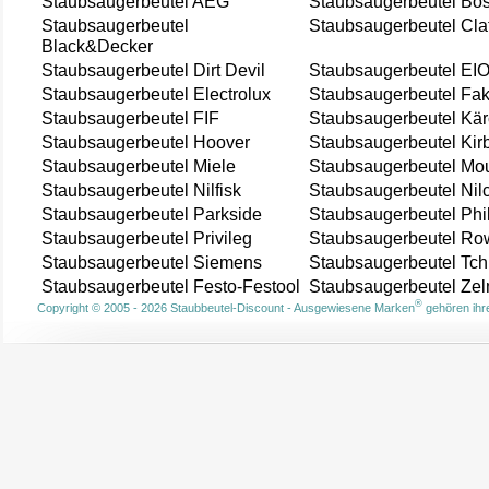
Staubsaugerbeutel AEG
Staubsaugerbeutel Bo
Staubsaugerbeutel
Staubsaugerbeutel Cla
Black&Decker
Staubsaugerbeutel Dirt Devil
Staubsaugerbeutel EI
Staubsaugerbeutel Electrolux
Staubsaugerbeutel Fak
Staubsaugerbeutel FIF
Staubsaugerbeutel Kär
Staubsaugerbeutel Hoover
Staubsaugerbeutel Kir
Staubsaugerbeutel Miele
Staubsaugerbeutel Mou
Staubsaugerbeutel Nilfisk
Staubsaugerbeutel Nil
Staubsaugerbeutel Parkside
Staubsaugerbeutel Phi
Staubsaugerbeutel Privileg
Staubsaugerbeutel Ro
Staubsaugerbeutel Siemens
Staubsaugerbeutel Tch
Staubsaugerbeutel Festo-Festool
Staubsaugerbeutel Ze
®
Copyright © 2005 - 2026 Staubbeutel-Discount - Ausgewiesene Marken
gehören ihre