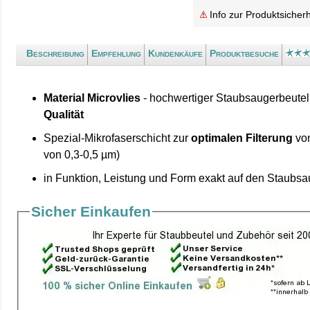
Info zur Produktsicherh
Beschreibung
Empfehlung
Kundenkäufe
Produktbesuche
Material Microvlies
- hochwertiger Staubsaugerbeutel
Qualität
Spezial-Mikrofaserschicht zur
optimalen Filterung
von
von 0,3-0,5 µm)
in Funktion, Leistung und Form exakt auf den Staubs
Sicher Einkaufen