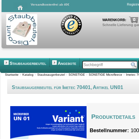
Registr
Versandkostenfrei ab 40€
0
WARENKORB:
Schnelle Lieferung gar
Staubsaugerbeutel
Angebote
Startseite
»
Katalog
»
Staubsaugerbeutel
»
SONSTIGE
»
SONSTIGE Microfleece
»
Imetec 7
Staubsaugerbeutel für Imetec 70401, Artikel UN01
Produktdetails
Bestellnummer:
100