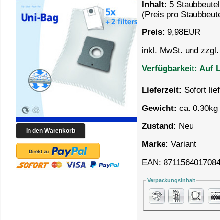
Inhalt:
5 Staubbeutel
(Preis pro
Staubbeute
Preis:
9,98
EUR
inkl. MwSt. und zzgl
Verfügbarkeit:
Auf L
Lieferzeit:
Sofort lie
Gewicht:
ca. 0.30kg 
Zustand:
Neu
Marke:
Variant
EAN: 871156401708
Verpackungsinhalt