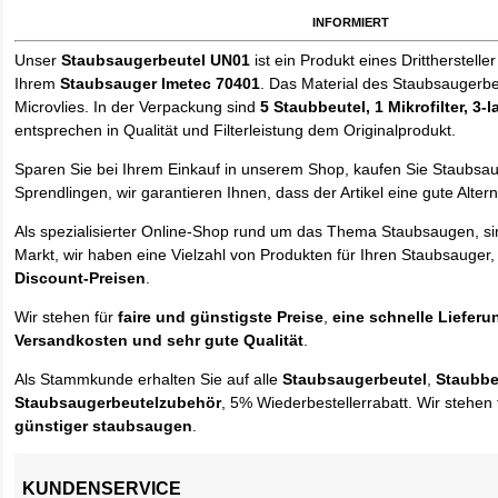
informiert
Unser
Staubsaugerbeutel UN01
ist ein Produkt eines Drittherstelle
Ihrem
Staubsauger Imetec 70401
. Das Material des Staubsaugerbe
Microvlies. In der Verpackung sind
5 Staubbeutel
, 1 Mikrofilter, 3-
entsprechen in Qualität und Filterleistung dem Originalprodukt.
Sparen Sie bei Ihrem Einkauf in unserem Shop, kaufen Sie Staubsa
Sprendlingen, wir garantieren Ihnen, dass der Artikel eine gute Alterna
Als spezialisierter Online-Shop rund um das Thema Staubsaugen, si
Markt, wir haben eine Vielzahl von Produkten für Ihren Staubsauger,
Discount-Preisen
.
Wir stehen für
faire und günstigste Preise
,
eine schnelle Lieferu
Versandkosten und sehr gute Qualität
.
Als Stammkunde erhalten Sie auf alle
Staubsaugerbeutel
,
Staubbe
Staubsaugerbeutelzubehör
, 5% Wiederbestellerrabatt. Wir stehen 
günstiger staubsaugen
.
KUNDENSERVICE