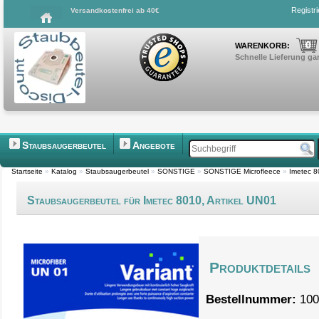
Registr
Versandkostenfrei ab 40€
0
WARENKORB:
Schnelle Lieferung gar
Staubsaugerbeutel
Angebote
Startseite
»
Katalog
»
Staubsaugerbeutel
»
SONSTIGE
»
SONSTIGE Microfleece
»
Imetec 8
Staubsaugerbeutel für Imetec 8010, Artikel UN01
Produktdetails
Bestellnummer:
100