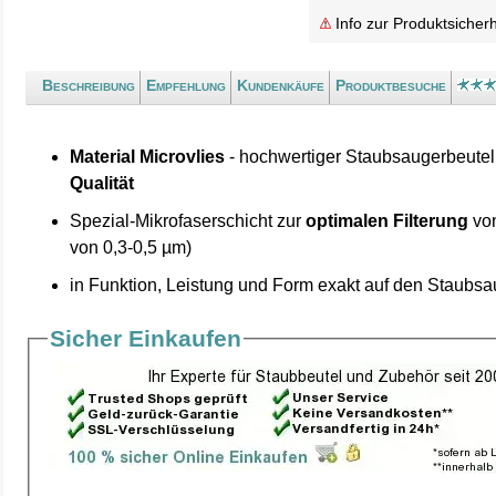
Info zur Produktsicherh
Beschreibung
Empfehlung
Kundenkäufe
Produktbesuche
Material Microvlies
- hochwertiger Staubsaugerbeutel
Qualität
Spezial-Mikrofaserschicht zur
optimalen Filterung
von
von 0,3-0,5 µm)
in Funktion, Leistung und Form exakt auf den Staubs
Sicher Einkaufen