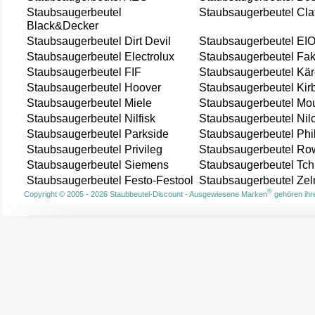
Staubsaugerbeutel
Staubsaugerbeutel Cla
Black&Decker
Staubsaugerbeutel Dirt Devil
Staubsaugerbeutel EI
Staubsaugerbeutel Electrolux
Staubsaugerbeutel Fak
Staubsaugerbeutel FIF
Staubsaugerbeutel Kär
Staubsaugerbeutel Hoover
Staubsaugerbeutel Kir
Staubsaugerbeutel Miele
Staubsaugerbeutel Mou
Staubsaugerbeutel Nilfisk
Staubsaugerbeutel Nil
Staubsaugerbeutel Parkside
Staubsaugerbeutel Phi
Staubsaugerbeutel Privileg
Staubsaugerbeutel Ro
Staubsaugerbeutel Siemens
Staubsaugerbeutel Tch
Staubsaugerbeutel Festo-Festool
Staubsaugerbeutel Ze
®
Copyright © 2005 - 2026 Staubbeutel-Discount - Ausgewiesene Marken
gehören ihre