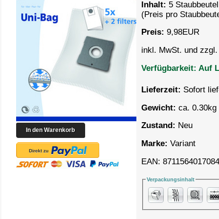
Inhalt:
5 Staubbeutel
(Preis pro
Staubbeute
Preis:
9,98
EUR
inkl. MwSt. und zzgl
Verfügbarkeit:
Auf L
Lieferzeit:
Sofort lie
Gewicht:
ca. 0.30kg 
Zustand:
Neu
Marke:
Variant
EAN: 871156401708
Verpackungsinhalt