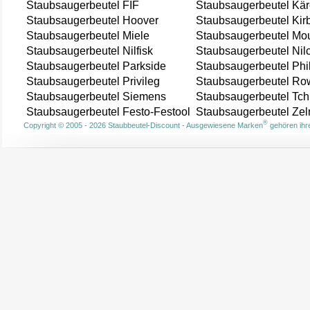
Staubsaugerbeutel FIF
Staubsaugerbeutel Kär
Staubsaugerbeutel Hoover
Staubsaugerbeutel Kir
Staubsaugerbeutel Miele
Staubsaugerbeutel Mou
Staubsaugerbeutel Nilfisk
Staubsaugerbeutel Nil
Staubsaugerbeutel Parkside
Staubsaugerbeutel Phi
Staubsaugerbeutel Privileg
Staubsaugerbeutel Ro
Staubsaugerbeutel Siemens
Staubsaugerbeutel Tch
Staubsaugerbeutel Festo-Festool
Staubsaugerbeutel Ze
®
Copyright © 2005 - 2026 Staubbeutel-Discount - Ausgewiesene Marken
gehören ihre