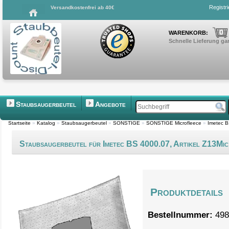
Registr
Versandkostenfrei ab 40€
0
WARENKORB:
Schnelle Lieferung gar
Staubsaugerbeutel
Angebote
Startseite
»
Katalog
»
Staubsaugerbeutel
»
SONSTIGE
»
SONSTIGE Microfleece
»
Imetec B
Staubsaugerbeutel für Imetec BS 4000.07, Artikel Z13Mic
Produktdetails
Bestellnummer:
498