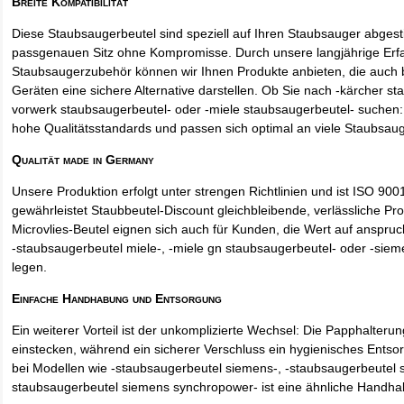
Breite Kompatibilität
Diese Staubsaugerbeutel sind speziell auf Ihren Staubsauger abges
passgenauen Sitz ohne Kompromisse. Durch unsere langjährige Erf
Staubsaugerzubehör können wir Ihnen Produkte anbieten, die auch
Geräten eine sichere Alternative darstellen. Ob Sie nach -kärcher st
vorwerk staubsaugerbeutel- oder -miele staubsaugerbeutel- suchen: 
hohe Qualitätsstandards und passen sich optimal an viele Staubsau
Qualität made in Germany
Unsere Produktion erfolgt unter strengen Richtlinien und ist ISO 9001 
gewährleistet Staubbeutel-Discount gleichbleibende, verlässliche Pro
Microvlies-Beutel eignen sich auch für Kunden, die Wert auf anspruch
-staubsaugerbeutel miele-, -miele gn staubsaugerbeutel- oder -sie
legen.
Einfache Handhabung und Entsorgung
Ein weiterer Vorteil ist der unkomplizierte Wechsel: Die Papphalteru
einstecken, während ein sicherer Verschluss ein hygienisches Entso
bei Modellen wie -staubsaugerbeutel siemens-, -staubsaugerbeutel 
staubsaugerbeutel siemens synchropower- ist eine ähnliche Handha