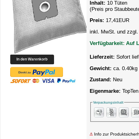
Inhalt:
10 Tüten
(Preis pro
Staubbeute
Preis:
17,41
EUR
inkl. MwSt. und zzgl
Verfügbarkeit:
Auf L
Lieferzeit:
Sofort lie
Gewicht:
ca. 0.40kg 
Zustand:
Neu
Eigenmarke:
TopTen
Verpackungsinhalt
Info zur Produktsicherh