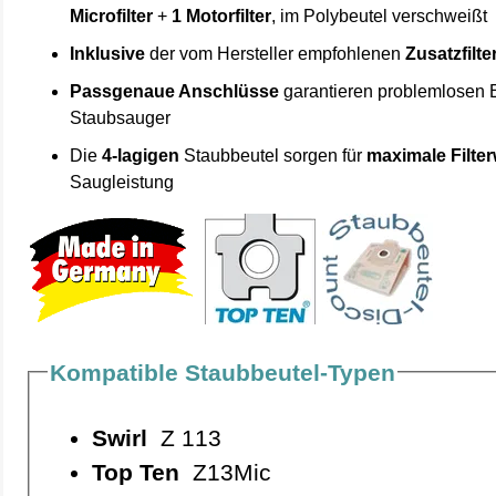
Microfilter
+
1 Motorfilter
, im Polybeutel verschweißt
Inklusive
der vom Hersteller empfohlenen
Zusatzfilte
Passgenaue Anschlüsse
garantieren problemlosen 
Staubsauger
Die
4-lagigen
Staubbeutel sorgen für
maximale Filte
Saugleistung
Kompatible Staubbeutel-Typen
Swirl
Z 113
Top Ten
Z13Mic