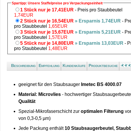
Spartipp: Unsere Staffelpreise pro Verpackungseinheit
1 Stück nur je 17,41EUR
- Preis pro Staubbeutel
1,74EUR
2 Stück nur je 16,54EUR
» Ersparnis 1,74EUR
- Pr
pro Staubbeutel
1,65EUR
3 Stück nur je 15,67EUR
» Ersparnis 5,21EUR
- Pr
pro Staubbeutel
1,57EUR
5 Stück nur je 14,80EUR
» Ersparnis 13,03EUR
- P
pro Staubbeutel
1,48EUR
Beschreibung
Empfehlung
Kundenkäufe
Produktbesuche
geeignet für den Staubsauger
Imetec BS 4000.07
Material: Microvlies
- hochwertiger Staubsaugerbeute
Qualität
Spezial-Mikrofaserschicht zur
optimalen Filterung
von
von 0,3-0,5 µm)
Jede Packung enthält
10 Staubsaugerbeutel, Staubb