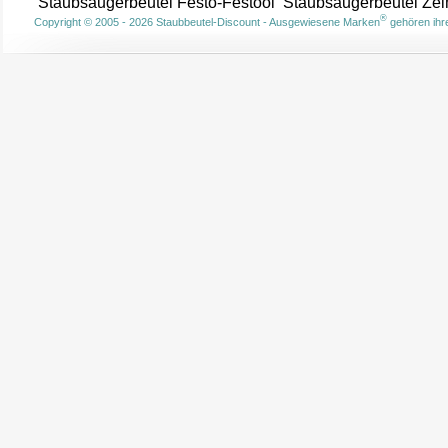
Staubsaugerbeutel Festo-Festool
Staubsaugerbeutel Ze
®
Copyright © 2005 - 2026 Staubbeutel-Discount - Ausgewiesene Marken
gehören ihre