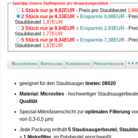
Spartipp: Unsere Staffelpreise pro Verpackungseinheit
1 Stück nur je 9,82EUR
- Preis pro Staubbeutel
1,9
2 Stück nur je 9,33EUR
» Ersparnis 0,98EUR
- Prei
Staubbeutel
1,87EUR
3 Stück nur je 8,84EUR
» Ersparnis 2,93EUR
- Prei
Staubbeutel
1,77EUR
5 Stück nur je 8,34EUR
» Ersparnis 7,38EUR
- Prei
Staubbeutel
1,67EUR
Beschreibung
Empfehlung
Kundenkäufe
Produktbesuche
geeignet für den Staubsauger
Imetec 08020
Material: Microvlies
- hochwertiger Staubsaugerbeute
Qualität
Spezial-Mikrofaserschicht zur
optimalen Filterung
von
von 0,3-0,5 µm)
Jede Packung enthält
5 Staubsaugerbeutel, Staubbe
+
1 Motorfilter
, im Polybeutel verschweißt