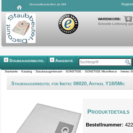
Registr
Versandkostenfrei ab 40€
0
WARENKORB:
Schnelle Lieferung gar
Staubsaugerbeutel
Angebote
Startseite
»
Katalog
»
Staubsaugerbeutel
»
SONSTIGE
»
SONSTIGE Microfleece
»
Imetec 0
Staubsaugerbeutel für Imetec 08020, Artikel Y18/5Mic
Produktdetails
Bestellnummer:
422