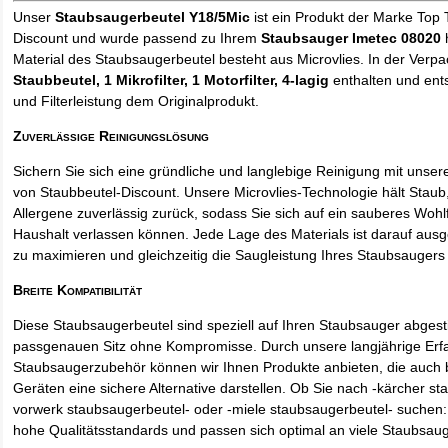
Unser
Staubsaugerbeutel Y18/5Mic
ist ein Produkt der Marke Top 
Discount und wurde passend zu Ihrem
Staubsauger Imetec 08020
h
Material des Staubsaugerbeutel besteht aus Microvlies. In der Verp
Staubbeutel
, 1 Mikrofilter, 1 Motorfilter, 4-lagig
enthalten und ents
und Filterleistung dem Originalprodukt.
Zuverlässige Reinigungslösung
Sichern Sie sich eine gründliche und langlebige Reinigung mit unse
von Staubbeutel-Discount. Unsere Microvlies-Technologie hält Stau
Allergene zuverlässig zurück, sodass Sie sich auf ein sauberes Wohl
Haushalt verlassen können. Jede Lage des Materials ist darauf ausgel
zu maximieren und gleichzeitig die Saugleistung Ihres Staubsaugers 
Breite Kompatibilität
Diese Staubsaugerbeutel sind speziell auf Ihren Staubsauger abges
passgenauen Sitz ohne Kompromisse. Durch unsere langjährige Erf
Staubsaugerzubehör können wir Ihnen Produkte anbieten, die auch
Geräten eine sichere Alternative darstellen. Ob Sie nach -kärcher st
vorwerk staubsaugerbeutel- oder -miele staubsaugerbeutel- suchen: 
hohe Qualitätsstandards und passen sich optimal an viele Staubsau