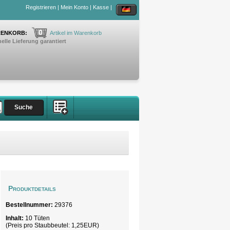
Registrieren
|
Mein Konto
|
Kasse
|
0
ENKORB:
Artikel im Warenkorb
elle Lieferung garantiert
Produktdetails
Bestellnummer:
29376
Inhalt:
10 Tüten
(Preis pro
Staubbeutel
: 1,25EUR)