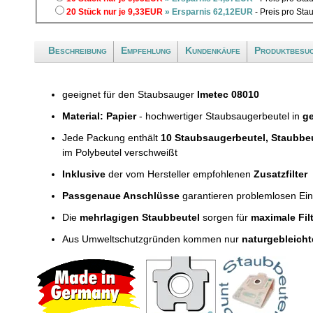
20 Stück nur je 9,33EUR
» Ersparnis 62,12EUR
- Preis pro Sta
Beschreibung
Empfehlung
Kundenkäufe
Produktbesu
geeignet für den Staubsauger
Imetec 08010
Material: Papier
- hochwertiger Staubsaugerbeutel in
ge
Jede Packung enthält
10 Staubsaugerbeutel, Staubbe
im Polybeutel verschweißt
Inklusive
der vom Hersteller empfohlenen
Zusatzfilter
Passgenaue Anschlüsse
garantieren problemlosen Ei
Die
mehrlagigen Staubbeutel
sorgen für
maximale Fil
Aus Umweltschutzgründen kommen nur
naturgebleicht