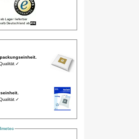
l, Staubbeutel MCFXD214M pro Verpackungseinheit.
Qualität.✓
ro Verpackungseinheit.
Qualität.✓
Imetec