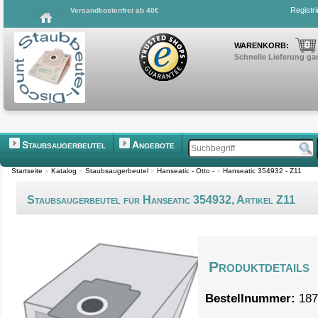
Registr
Versandkostenfrei ab 40€
0
WARENKORB:
Schnelle Lieferung gar
Staubsaugerbeutel
Angebote
Startseite
»
Katalog
»
Staubsaugerbeutel
»
Hanseatic - Otto -
»
Hanseatic 354932 - Z11
Staubsaugerbeutel für Hanseatic 354932, Artikel Z11
Produktdetails
Bestellnummer:
187