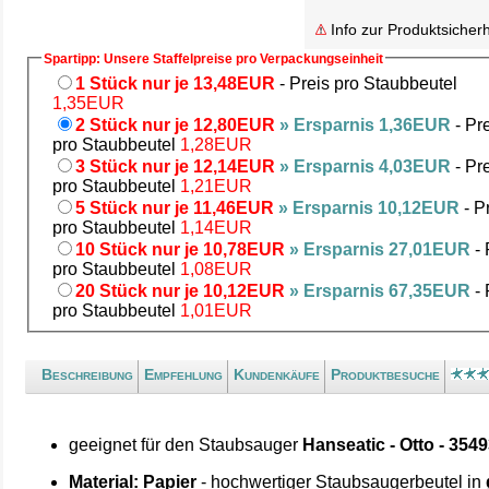
Info zur Produktsicherh
Spartipp: Unsere Staffelpreise pro Verpackungseinheit
1 Stück nur je 13,48EUR
- Preis pro Staubbeutel
1,35EUR
2 Stück nur je 12,80EUR
» Ersparnis 1,36EUR
- Pr
pro Staubbeutel
1,28EUR
3 Stück nur je 12,14EUR
» Ersparnis 4,03EUR
- Pr
pro Staubbeutel
1,21EUR
5 Stück nur je 11,46EUR
» Ersparnis 10,12EUR
- P
pro Staubbeutel
1,14EUR
10 Stück nur je 10,78EUR
» Ersparnis 27,01EUR
- 
pro Staubbeutel
1,08EUR
20 Stück nur je 10,12EUR
» Ersparnis 67,35EUR
- 
pro Staubbeutel
1,01EUR
Beschreibung
Empfehlung
Kundenkäufe
Produktbesuche
geeignet für den Staubsauger
Hanseatic - Otto - 354
Material: Papier
- hochwertiger Staubsaugerbeutel in