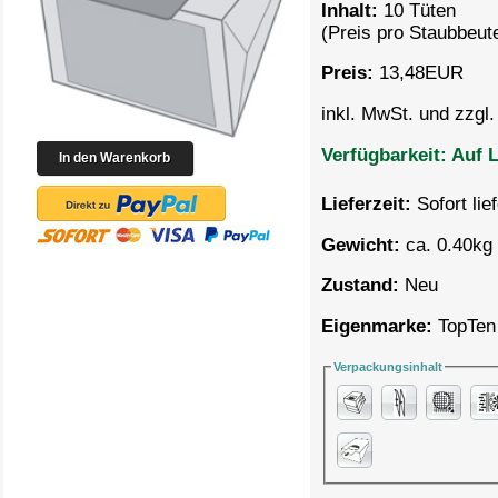
Inhalt:
10 Tüten
(Preis pro
Staubbeute
Preis:
13,48
EUR
inkl. MwSt. und zzgl
Verfügbarkeit:
Auf L
Lieferzeit:
Sofort lie
Gewicht:
ca. 0.40kg 
Zustand:
Neu
Eigenmarke:
TopTen
Verpackungsinhalt