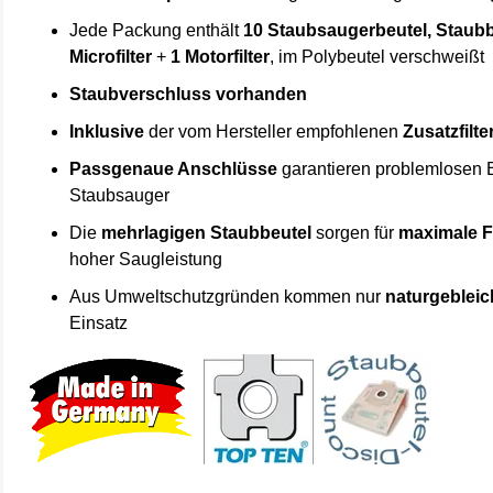
Jede Packung enthält
10 Staubsaugerbeutel, Staubb
Microfilter
+
1 Motorfilter
, im Polybeutel verschweißt
Staubverschluss vorhanden
Inklusive
der vom Hersteller empfohlenen
Zusatzfilte
Passgenaue Anschlüsse
garantieren problemlosen 
Staubsauger
Die
mehrlagigen Staubbeutel
sorgen für
maximale F
hoher Saugleistung
Aus Umweltschutzgründen kommen nur
naturgebleic
Einsatz