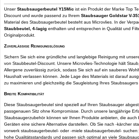
Unser
Staubsaugerbeutel Y15Mic
ist ein Produkt der Marke Top T
Discount und wurde passend zu Ihrem
Staubsauger Goldstar V-35
Material des Staubsaugerbeutel besteht aus Microvlies. In der Verp
Staubbeutel
, 4-lagig
enthalten und entsprechen in Qualität und Filt
Originalprodukt.
Zuverlässige Reinigungslösung
Sichern Sie sich eine gründliche und langlebige Reinigung mit unse
von Staubbeutel-Discount. Unsere Microvlies-Technologie hält Stau
Allergene zuverlässig zurück, sodass Sie sich auf ein sauberes Wohl
Haushalt verlassen können. Jede Lage des Materials ist darauf ausgel
zu maximieren und gleichzeitig die Saugleistung Ihres Staubsaugers 
Breite Kompatibilität
Diese Staubsaugerbeutel sind speziell auf Ihren Staubsauger abges
passgenauen Sitz ohne Kompromisse. Durch unsere langjährige Erf
Staubsaugerzubehör können wir Ihnen Produkte anbieten, die auch
Geräten eine sichere Alternative darstellen. Ob Sie nach -kärcher st
vorwerk staubsaugerbeutel- oder -miele staubsaugerbeutel- suchen: 
hohe Qualitätsstandards und passen sich optimal an viele Staubsau