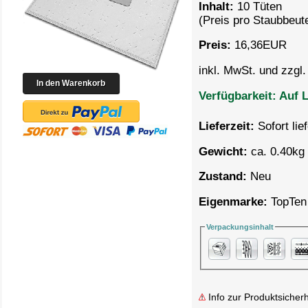
Inhalt:
10 Tüten
(Preis pro
Staubbeute
Preis:
16,36
EUR
inkl. MwSt. und zzgl
Verfügbarkeit:
Auf L
Lieferzeit:
Sofort lie
Gewicht:
ca. 0.40kg 
Zustand:
Neu
Eigenmarke:
TopTen
Verpackungsinhalt
Info zur Produktsicherh