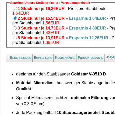
Spartipp: Unsere Staffelpreise pro Verpackungseinheit
1 Stück nur je 16,36EUR
- Preis pro Staubbeutel
1,64EUR
2 Stück nur je 15,54EUR
» Ersparnis 1,64EUR
- Pr
pro Staubbeutel
1,56EUR
3 Stück nur je 14,73EUR
» Ersparnis 4,89EUR
- Pr
pro Staubbeutel
1,48EUR
5 Stück nur je 13,91EUR
» Ersparnis 12,26EUR
- P
pro Staubbeutel
1,39EUR
Beschreibung
Empfehlung
Kundenkäufe
Produktbesuche
geeignet für den Staubsauger
Goldstar V-3510 D
Material: Microvlies
- hochwertiger Staubsaugerbeute
Qualität
Spezial-Mikrofaserschicht zur
optimalen Filterung
von
von 0,3-0,5 µm)
Jede Packung enthält
10 Staubsaugerbeutel, Staubb