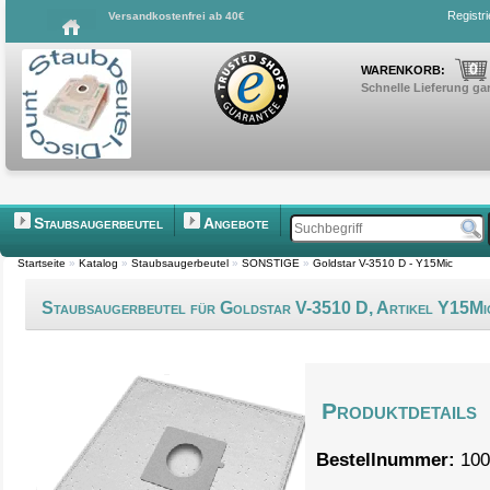
Registr
Versandkostenfrei ab 40€
0
WARENKORB:
Schnelle Lieferung gar
Staubsaugerbeutel
Angebote
Startseite
»
Katalog
»
Staubsaugerbeutel
»
SONSTIGE
»
Goldstar V-3510 D - Y15Mic
Staubsaugerbeutel für Goldstar V-3510 D, Artikel Y15Mi
Produktdetails
Bestellnummer:
100