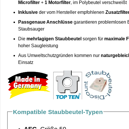
Microfilter
+
1 Motorfilter
, im Polybeutel verschweißt
Inklusive
der vom Hersteller empfohlenen
Zusatzfilte
Passgenaue Anschlüsse
garantieren problemlosen 
Staubsauger
Die
mehrlagigen Staubbeutel
sorgen für
maximale F
hoher Saugleistung
Aus Umweltschutzgründen kommen nur
naturgebleic
Einsatz
Kompatible Staubbeutel-Typen
AEG
Größe 50