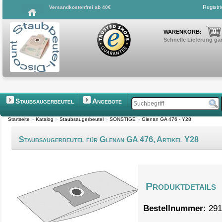
Registr
Versandkostenfrei ab 40€
0
WARENKORB:
Schnelle Lieferung gar
Staubsaugerbeutel
Angebote
Startseite
»
Katalog
»
Staubsaugerbeutel
»
SONSTIGE
»
Glenan GA 476 - Y28
Staubsaugerbeutel für Glenan GA 476, Artikel Y28
Produktdetails
Bestellnummer:
291