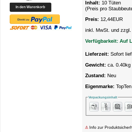
Inhalt:
10 Tüten
(Preis pro
Staubbeute
Preis:
12,44
EUR
inkl. MwSt. und zzgl
Verfügbarkeit:
Auf L
Lieferzeit:
Sofort lie
Gewicht:
ca. 0.40kg 
Zustand:
Neu
Eigenmarke:
TopTen
Verpackungsinhalt
Info zur Produktsicherh