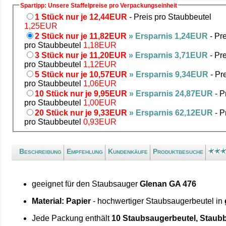
Spartipp: Unsere Staffelpreise pro Verpackungseinheit
1 Stück nur je 12,44EUR
- Preis pro Staubbeutel
1,25EUR
2 Stück nur je 11,82EUR
» Ersparnis 1,24EUR
- Pre
pro Staubbeutel
1,18EUR
3 Stück nur je 11,20EUR
» Ersparnis 3,71EUR
- Pre
pro Staubbeutel
1,12EUR
5 Stück nur je 10,57EUR
» Ersparnis 9,34EUR
- Pr
pro Staubbeutel
1,06EUR
10 Stück nur je 9,95EUR
» Ersparnis 24,87EUR
- P
pro Staubbeutel
1,00EUR
20 Stück nur je 9,33EUR
» Ersparnis 62,12EUR
- P
pro Staubbeutel
0,93EUR
Beschreibung
Empfehlung
Kundenkäufe
Produktbesuche
geeignet für den Staubsauger
Glenan GA 476
Material: Papier
- hochwertiger Staubsaugerbeutel in
Jede Packung enthält
10 Staubsaugerbeutel, Staubb