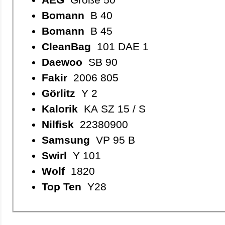
Bomann
B 40
Bomann
B 45
CleanBag
101 DAE 1
Daewoo
SB 90
Fakir
2006 805
Görlitz
Y 2
Kalorik
KA SZ 15 / S
Nilfisk
22380900
Samsung
VP 95 B
Swirl
Y 101
Wolf
1820
Top Ten
Y28