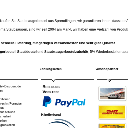
ufen Sie Staubsaugerbeutel aus Sprendlingen, wir garantieren Ihnen, dass der Artik
ema Staubsaugen, sind wir seit 2004 am Markt, wir haben eine Vielzahl von Produk
 schnelle Lieferung
,
mit geringen Versandkosten und sehr gute Qualität
.
gerbeutel
,
Staubbeutel
und
Staubsaugerbeutelzubehör
, 5% Wiederbestellerrabatt
Zahlungsarten
Versandpartner
Rechnung
tel-Discount.de
um
Vorkasse
ditionen
srecht-/Formular
utz
ausschluss
Händlerbund
cherheit
eiheit
glichkeiten