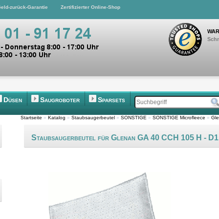
eld-zurück-Garantie
Zertifizierter Online-Shop
WAR
Schn
Düsen
Saugroboter
Sparsets
Startseite
»
Katalog
»
Staubsaugerbeutel
»
SONSTIGE
»
SONSTIGE Microfleece
»
Gle
Staubsaugerbeutel für Glenan GA 40 CCH 105 H - D1