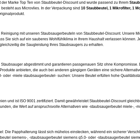
kt der Marke Top Ten von Staubbeutel-Discount und wurde passend zu Ihrem
Staub
 besteht aus Microvlies. In der Verpackung sind
10 Staubbeutel
, 1 Mikrofilter, 1 Mo
riginalprodukt.
e Reinigung mit unseren Staubsaugerbeuteln von Staubbeutel-Discount. Unsere Mic
ss Sie sich auf ein sauberes Wohlfühlklima in Ihrem Haushalt verlassen können. Je
 gleichzeitig die Saugleistung Ihres Staubsaugers zu erhalten.
en Staubsauger abgestimmt und garantieren passgenauen Sitz ohne Kompromisse. 
odukte anbieten, die auch bei anderen gängigen Geräten eine sichere Alternative
- oder -miele staubsaugerbeutel- suchen: Unsere Beutel erfüllen hohe Qualitätsst
nien und ist ISO 9001 zertifiziert. Damit gewährleistet Staubbeutel-Discount gleichb
unden, die Wert auf anspruchsvolle Alternativen wie -staubsaugerbeutel miele-, -m
hsel: Die Papphalterung lässt sich mühelos einstecken, während ein sicherer Versc
beutel siemens-, -staubsaugerbeutel siemens q5.0- oder -staubsaugerbeutel siem