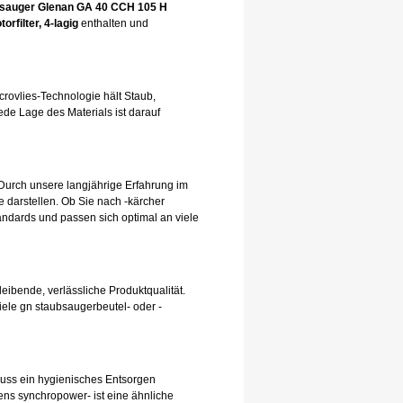
sauger Glenan GA 40 CCH 105 H
torfilter, 4-lagig
enthalten und
rovlies-Technologie hält Staub,
de Lage des Materials ist darauf
Durch unsere langjährige Erfahrung im
 darstellen. Ob Sie nach -kärcher
andards und passen sich optimal an viele
leibende, verlässliche Produktqualität.
iele gn staubsaugerbeutel- oder -
hluss ein hygienisches Entsorgen
ens synchropower- ist eine ähnliche