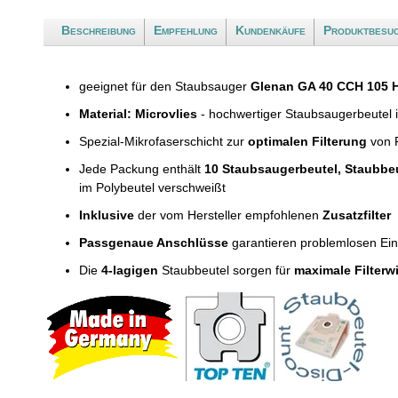
Beschreibung
Empfehlung
Kundenkäufe
Produktbesu
geeignet für den Staubsauger
Glenan GA 40 CCH 105 
Material: Microvlies
- hochwertiger Staubsaugerbeutel 
Spezial-Mikrofaserschicht zur
optimalen Filterung
von F
Jede Packung enthält
10 Staubsaugerbeutel, Staubbe
im Polybeutel verschweißt
Inklusive
der vom Hersteller empfohlenen
Zusatzfilter
Passgenaue Anschlüsse
garantieren problemlosen Ei
Die
4-lagigen
Staubbeutel sorgen für
maximale Filterw