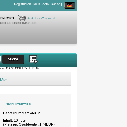
Registrieren
|
Mein Konto
|
Kasse
|
0
ENKORB:
Artikel im Warenkorb
elle Lieferung garantiert
nan GA 40 CCH 105 H - D1Mic
Mic
Produktdetails
Bestellnummer:
46312
Inhalt:
10 Tüten
(Preis pro
Staubbeutel
: 1,74EUR)