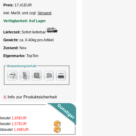
Preis:
17,41
EUR
inkl. MwSt. und zzgl.
Versand
.
Verfügbarkeit:
Auf Lager
Lieferzeit:
Sofort lieferbar
Gewicht:
ca. 0.40kg pro Artikel
Zustand:
Neu
Eigenmarke:
TopTen
Verpackungsinhalt
Info zur Produktsicherheit
bbeutel
1,65EUR
bbeutel
1,57EUR
ubbeutel
1,48EUR