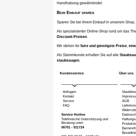
Handhabung gewährleistet.
Beim Einkauf sparen
Sparen Sie bei Ihrem Einkauf in unserem Shop, ka
Als spezialisierter Online-Shop rund um das Th
Discount-Preisen
.
Wir stehen für
faire und günstigste Preise
,
eine
Als Stammkunde erhalten Sie auf alle
Staubsau
staubsaugen
.
Kundenservice
Über uns
Anfragen
Staubbeu
Kontakt
Impress
Service
AGB
FAQ
Lieferkon
Widerruf
Service Hotline
Datensch
Telefonische Unterstützung und
Haftungs
Beratung unter:
Produktsi
06701 - 911724
Barrierefr
Bestellmö