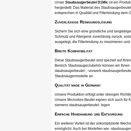
Unser
Staubsaugerbeutel D1Mic
ist ein Produ
hergestellt. Das Material des Staubsaugerbeutel
entsprechen in Qualität und Filterleistung dem O
Zuverlässige Reinigungslösung
Sichern Sie sich eine gründliche und langlebig
Schmutz und Allergene zuverlässig zurück, soda
ausgelegt, die Filterleistung zu maximieren und
Breite Kompatibilität
Diese Staubsaugerbeutel sind speziell auf Ihr
Bereich Staubsaugerzubehör können wir Ihnen Pr
staubsaugerbeutel-, -vorwerk staubsaugerbeutel
Staubsaugermodelle an.
Qualität made in Germany
Unsere Produktion erfolgt unter strengen Richtli
Unsere Microvlies-Beutel eignen sich auch für K
siemens staubsaugerbeutel- legen.
Einfache Handhabung und Entsorgung
Ein weiterer Vorteil ist der unkomplizierte Wec
ermöglicht. Auch bei Modellen wie -staubsauger