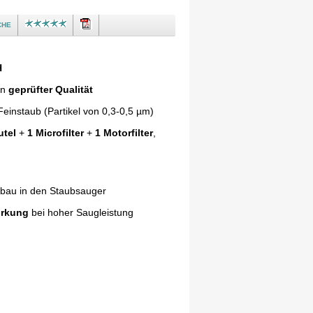
che
H
in
geprüfter Qualität
einstaub (Partikel von 0,3-0,5 µm)
utel
+
1 Microfilter
+
1 Motorfilter
,
nbau in den Staubsauger
irkung
bei hoher Saugleistung