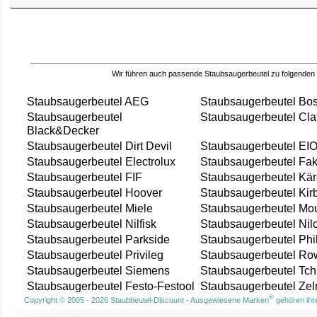
Wir führen auch passende Staubsaugerbeutel zu folgenden
Staubsaugerbeutel AEG
Staubsaugerbeutel Bo
Staubsaugerbeutel
Staubsaugerbeutel Cla
Black&Decker
Staubsaugerbeutel Dirt Devil
Staubsaugerbeutel EI
Staubsaugerbeutel Electrolux
Staubsaugerbeutel Fak
Staubsaugerbeutel FIF
Staubsaugerbeutel Kär
Staubsaugerbeutel Hoover
Staubsaugerbeutel Kir
Staubsaugerbeutel Miele
Staubsaugerbeutel Mou
Staubsaugerbeutel Nilfisk
Staubsaugerbeutel Nil
Staubsaugerbeutel Parkside
Staubsaugerbeutel Phi
Staubsaugerbeutel Privileg
Staubsaugerbeutel Ro
Staubsaugerbeutel Siemens
Staubsaugerbeutel Tch
Staubsaugerbeutel Festo-Festool
Staubsaugerbeutel Ze
®
Copyright © 2005 - 2026 Staubbeutel-Discount - Ausgewiesene Marken
gehören ihre