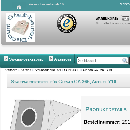
Registr
Versandkostenfrei ab 40€
0
WARENKORB:
Schnelle Lieferung gar
Staubsaugerbeutel
Angebote
Startseite
»
Katalog
»
Staubsaugerbeutel
»
SONSTIGE
»
Glenan GA 366 - Y10
Staubsaugerbeutel für Glenan GA 366, Artikel Y10
Produktdetails
Bestellnummer:
291