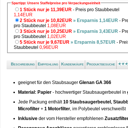
Spartipp: Unsere Staffelpreise pro Verpackungseinheit
1 Stück nur je 11,39EUR
- Preis pro Staubbeutel
1,14EUR
2 Stück nur je 10,82EUR
» Ersparnis 1,14EUR
- Pr
pro Staubbeutel
1,08EUR
3 Stück nur je 10,25EUR
» Ersparnis 3,43EUR
- Pr
pro Staubbeutel
1,02EUR
5 Stück nur je 9,67EUR
» Ersparnis 8,57EUR
- Prei
Staubbeutel
0,96EUR
Beschreibung
Empfehlung
Kundenkäufe
Produktbesuche
geeignet für den Staubsauger
Glenan GA 366
Material: Papier
- hochwertiger Staubsaugerbeutel in
Jede Packung enthält
10 Staubsaugerbeutel, Staubb
Microfilter
+
1 Motorfilter
, im Polybeutel verschweißt
Inklusive
der vom Hersteller empfohlenen
Zusatzfilte