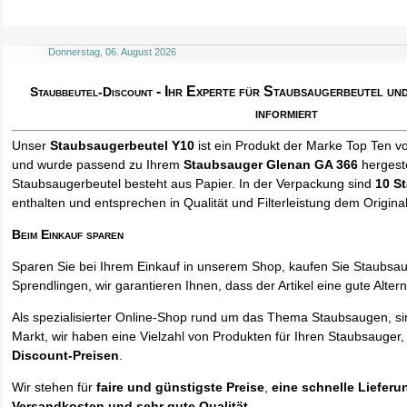
Donnerstag, 06. August 2026
- Ihr Experte für Staubsaugerbeutel u
Staubbeutel-Discount
informiert
Unser
Staubsaugerbeutel Y10
ist ein Produkt der Marke Top Ten v
und wurde passend zu Ihrem
Staubsauger Glenan GA 366
hergeste
Staubsaugerbeutel besteht aus Papier. In der Verpackung sind
10 S
enthalten und entsprechen in Qualität und Filterleistung dem Origina
Beim Einkauf sparen
Sparen Sie bei Ihrem Einkauf in unserem Shop, kaufen Sie Staubsa
Sprendlingen, wir garantieren Ihnen, dass der Artikel eine gute Alterna
Als spezialisierter Online-Shop rund um das Thema Staubsaugen, si
Markt, wir haben eine Vielzahl von Produkten für Ihren Staubsauger,
Discount-Preisen
.
Wir stehen für
faire und günstigste Preise
,
eine schnelle Lieferu
Versandkosten und sehr gute Qualität
.