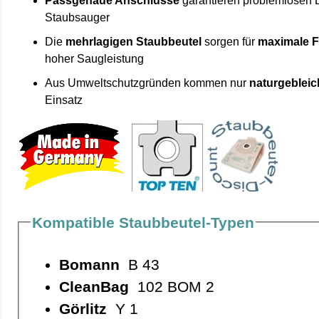
Passgenaue Anschlüsse
garantieren problemlosen 
Staubsauger
Die
mehrlagigen Staubbeutel
sorgen für
maximale F
hoher Saugleistung
Aus Umweltschutzgründen kommen nur
naturgebleic
Einsatz
Kompatible Staubbeutel-Typen
Bomann
B 43
CleanBag
102 BOM 2
Görlitz
Y 1