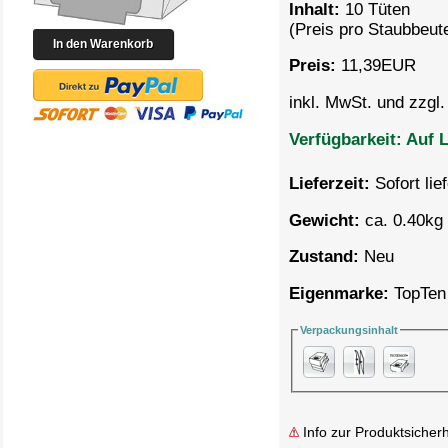
Inhalt:
10 Tüten
(Preis pro
Staubbeute
Preis:
11,39
EUR
inkl. MwSt. und zzgl
Verfügbarkeit:
Auf L
Lieferzeit:
Sofort lie
Gewicht:
ca. 0.40kg 
Zustand:
Neu
Eigenmarke:
TopTen
Verpackungsinhalt
Info zur Produktsicherh