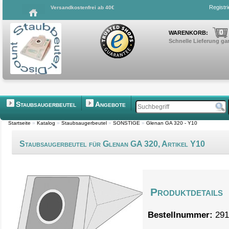
Registr
Versandkostenfrei ab 40€
0
WARENKORB:
Schnelle Lieferung gar
Staubsaugerbeutel
Angebote
Startseite
»
Katalog
»
Staubsaugerbeutel
»
SONSTIGE
»
Glenan GA 320 - Y10
Staubsaugerbeutel für Glenan GA 320, Artikel Y10
Produktdetails
Bestellnummer:
291