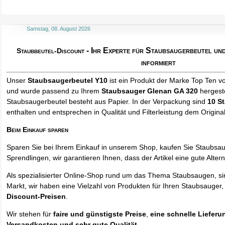
Samstag, 08. August 2026
- Ihr Experte für Staubsaugerbeutel u
Staubbeutel-Discount
informiert
Unser
Staubsaugerbeutel Y10
ist ein Produkt der Marke Top Ten v
und wurde passend zu Ihrem
Staubsauger Glenan GA 320
hergeste
Staubsaugerbeutel besteht aus Papier. In der Verpackung sind
10 S
enthalten und entsprechen in Qualität und Filterleistung dem Origina
Beim Einkauf sparen
Sparen Sie bei Ihrem Einkauf in unserem Shop, kaufen Sie Staubsa
Sprendlingen, wir garantieren Ihnen, dass der Artikel eine gute Alterna
Als spezialisierter Online-Shop rund um das Thema Staubsaugen, si
Markt, wir haben eine Vielzahl von Produkten für Ihren Staubsauger,
Discount-Preisen
.
Wir stehen für
faire und günstigste Preise
,
eine schnelle Lieferu
Versandkosten und sehr gute Qualität
.