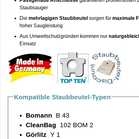
Passgenaue Anschlüsse
garantieren problemlosen 
Staubsauger
Die
mehrlagigen Staubbeutel
sorgen für
maximale F
hoher Saugleistung
Aus Umweltschutzgründen kommen nur
naturgebleic
Einsatz
Kompatible Staubbeutel-Typen
Bomann
B 43
CleanBag
102 BOM 2
Görlitz
Y 1