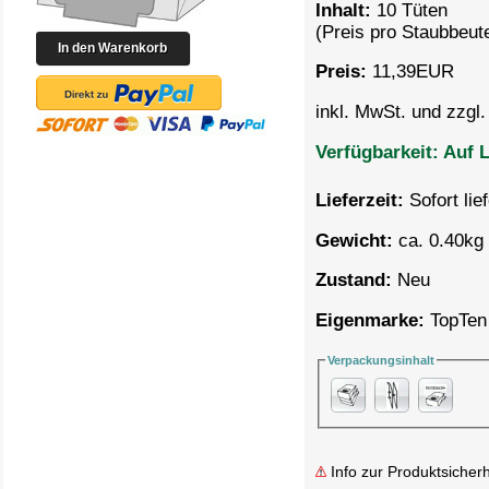
Inhalt:
10 Tüten
(Preis pro
Staubbeute
Preis:
11,39
EUR
inkl. MwSt. und zzgl
Verfügbarkeit:
Auf L
Lieferzeit:
Sofort lie
Gewicht:
ca. 0.40kg 
Zustand:
Neu
Eigenmarke:
TopTen
Verpackungsinhalt
Info zur Produktsicherh