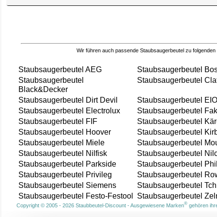
Wir führen auch passende Staubsaugerbeutel zu folgenden
Staubsaugerbeutel AEG
Staubsaugerbeutel Bo
Staubsaugerbeutel
Staubsaugerbeutel Cla
Black&Decker
Staubsaugerbeutel Dirt Devil
Staubsaugerbeutel EI
Staubsaugerbeutel Electrolux
Staubsaugerbeutel Fak
Staubsaugerbeutel FIF
Staubsaugerbeutel Kär
Staubsaugerbeutel Hoover
Staubsaugerbeutel Kir
Staubsaugerbeutel Miele
Staubsaugerbeutel Mou
Staubsaugerbeutel Nilfisk
Staubsaugerbeutel Nil
Staubsaugerbeutel Parkside
Staubsaugerbeutel Phi
Staubsaugerbeutel Privileg
Staubsaugerbeutel Ro
Staubsaugerbeutel Siemens
Staubsaugerbeutel Tch
Staubsaugerbeutel Festo-Festool
Staubsaugerbeutel Ze
®
Copyright © 2005 - 2026 Staubbeutel-Discount - Ausgewiesene Marken
gehören ihre