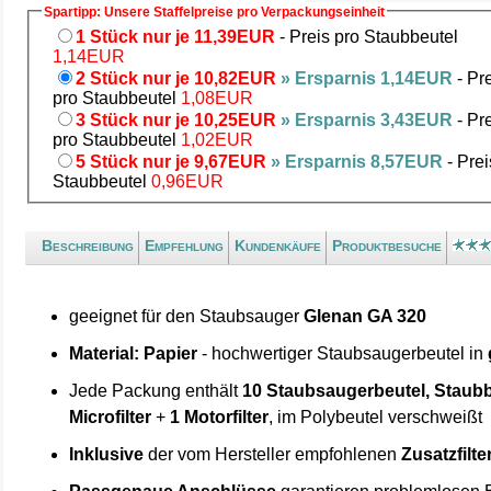
Spartipp: Unsere Staffelpreise pro Verpackungseinheit
1 Stück nur je 11,39EUR
- Preis pro Staubbeutel
1,14EUR
2 Stück nur je 10,82EUR
» Ersparnis 1,14EUR
- Pr
pro Staubbeutel
1,08EUR
3 Stück nur je 10,25EUR
» Ersparnis 3,43EUR
- Pr
pro Staubbeutel
1,02EUR
5 Stück nur je 9,67EUR
» Ersparnis 8,57EUR
- Prei
Staubbeutel
0,96EUR
Beschreibung
Empfehlung
Kundenkäufe
Produktbesuche
geeignet für den Staubsauger
Glenan GA 320
Material: Papier
- hochwertiger Staubsaugerbeutel in
Jede Packung enthält
10 Staubsaugerbeutel, Staubb
Microfilter
+
1 Motorfilter
, im Polybeutel verschweißt
Inklusive
der vom Hersteller empfohlenen
Zusatzfilte