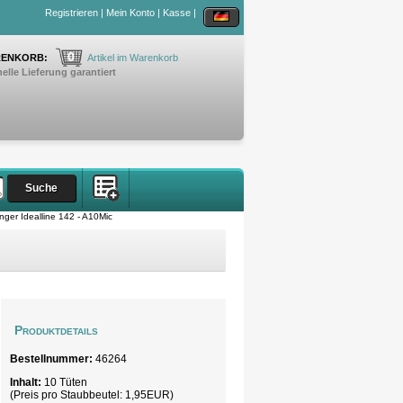
Registrieren
|
Mein Konto
|
Kasse
|
0
ENKORB:
Artikel im Warenkorb
elle Lieferung garantiert
nger Idealline 142 - A10Mic
Produktdetails
Bestellnummer:
46264
Inhalt:
10 Tüten
(Preis pro
Staubbeutel
: 1,95EUR)