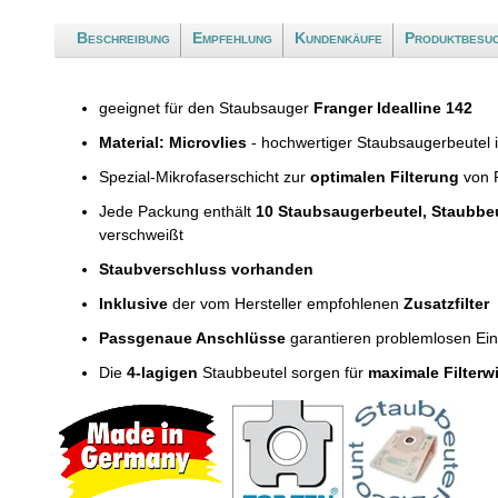
Beschreibung
Empfehlung
Kundenkäufe
Produktbesu
geeignet für den Staubsauger
Franger Idealline 142
Material: Microvlies
- hochwertiger Staubsaugerbeutel 
Spezial-Mikrofaserschicht zur
optimalen Filterung
von F
Jede Packung enthält
10 Staubsaugerbeutel, Staubbe
verschweißt
Staubverschluss vorhanden
Inklusive
der vom Hersteller empfohlenen
Zusatzfilter
Passgenaue Anschlüsse
garantieren problemlosen Ei
Die
4-lagigen
Staubbeutel sorgen für
maximale Filterw