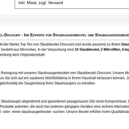
inkl. Mwst, zzgl. Versand
el-Discount
- Ihr Experte für Staubsaugerbeutel und Staubsaugerzubehö
ukt der Marke Top Ten von Staubbeutel-Discount und wurde passend zu Ihrem
Stau
 besteht aus Microvlies. In der Verpackung sind
10 Staubbeutel
, 2 Mikrofilter, 4
leistung dem Originalprodukt.
e Reinigung mit unseren Staubsaugerbeuteln von Staubbeutel-Discount. Unsere Mic
ss Sie sich auf ein sauberes Wohlfühlklima in Ihrem Haushalt verlassen können. Je
 gleichzeitig die Saugleistung Ihres Staubsaugers zu erhalten.
en Staubsauger abgestimmt und garantieren passgenauen Sitz ohne Kompromisse. 
odukte anbieten, die auch bei anderen gängigen Geräten eine sichere Alternative
- oder -miele staubsaugerbeutel- suchen: Unsere Beutel erfüllen hohe Qualitätsst