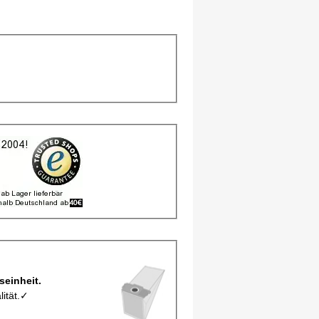
ro Verpackungseinheit.
lität.✓