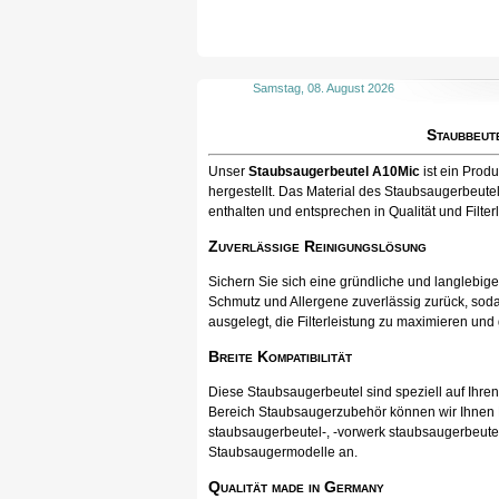
Samstag, 08. August 2026
Staubbeut
Unser
Staubsaugerbeutel A10Mic
ist ein Prod
hergestellt. Das Material des Staubsaugerbeutel
enthalten und entsprechen in Qualität und Filter
Zuverlässige Reinigungslösung
Sichern Sie sich eine gründliche und langlebig
Schmutz und Allergene zuverlässig zurück, soda
ausgelegt, die Filterleistung zu maximieren und
Breite Kompatibilität
Diese Staubsaugerbeutel sind speziell auf Ihr
Bereich Staubsaugerzubehör können wir Ihnen Pr
staubsaugerbeutel-, -vorwerk staubsaugerbeutel
Staubsaugermodelle an.
Qualität made in Germany