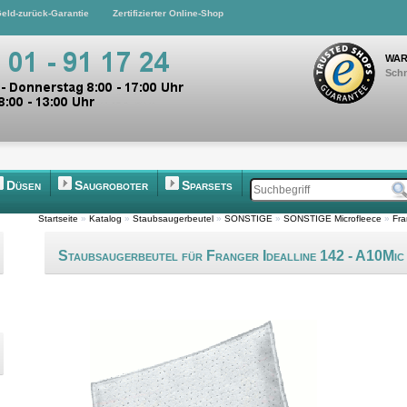
eld-zurück-Garantie
Zertifizierter Online-Shop
WAR
Schn
Düsen
Saugroboter
Sparsets
Startseite
»
Katalog
»
Staubsaugerbeutel
»
SONSTIGE
»
SONSTIGE Microfleece
»
Fra
Staubsaugerbeutel für Franger Idealline 142 - A10Mic