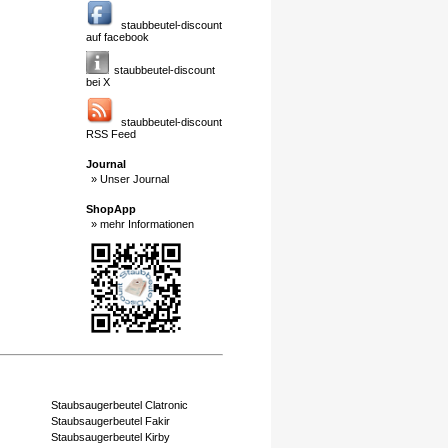
staubbeutel-discount
auf facebook
staubbeutel-discount
bei X
staubbeutel-discount
RSS Feed
Journal
» Unser Journal
ShopApp
» mehr Informationen
Staubsaugerbeutel Clatronic
Staubsaugerbeutel Fakir
Staubsaugerbeutel Kirby