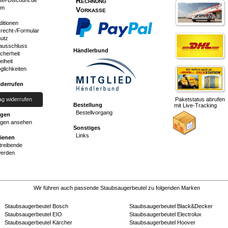
Rechnung
tel-Discount.de
um
Vorkasse
ditionen
srecht-/Formular
utz
ausschluss
Händlerbund
cherheit
eiheit
glichkeiten
iderrufen
ag widerrufen
Paketstatus abrufen
Bestellung
mit Live-Tracking
Bestellvorgang
ngen
gen ansehen
Sonstiges
Links
dienen
reibende
werden
Wir führen auch passende Staubsaugerbeutel zu folgenden Marken
Staubsaugerbeutel Bosch
Staubsaugerbeutel Black&Decker
Staubsaugerbeutel EIO
Staubsaugerbeutel Electrolux
Staubsaugerbeutel Kärcher
Staubsaugerbeutel Hoover