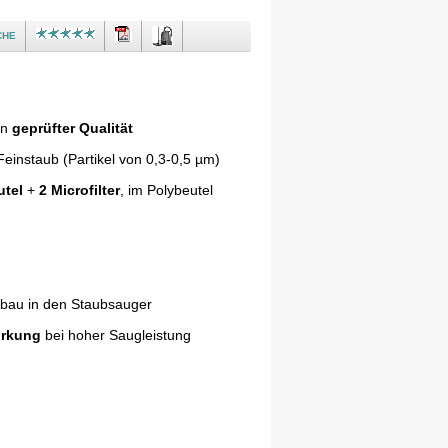
che
in
geprüfter Qualität
einstaub (Partikel von 0,3-0,5 µm)
utel
+
2 Microfilter
, im Polybeutel
nbau in den Staubsauger
irkung
bei hoher Saugleistung