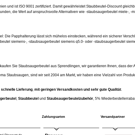
nien und ist ISO 9001 zertifiziert. Damit gewährleistet Staubbeutel-Discount gleichb
unden, die Wert auf anspruchsvolle Alternativen wie -staubsaugerbeutel miele-, -m
hsel: Die Papphalterung lässt sich mühelos einstecken, während ein sicherer Versc
beutel siemens-, -staubsaugerbeutel siemens q5.0- oder -staubsaugerbeutel siem
ufen Sie Staubsaugerbeutel aus Sprendlingen, wir garantieren Ihnen, dass der Artik
ema Staubsaugen, sind wir seit 2004 am Markt, wir haben eine Vielzahl von Produk
 schnelle Lieferung
,
mit geringen Versandkosten und sehr gute Qualität
.
gerbeutel
,
Staubbeutel
und
Staubsaugerbeutelzubehör
, 5% Wiederbestellerrabatt
Zahlungsarten
Versandpartner