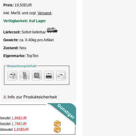
Preis:
19,50
EUR
inkl. MwSt. und zzgl.
Versand
.
Verfügbarkeit:
Auf Lager
Lieferzeit:
Sofort lieferbar
Gewicht:
ca. 0.40kg pro Artikel
Zustand:
Neu
Eigenmarke:
TopTen
Verpackungsinhalt
Info zur Produktsicherheit
bbeutel
1,86EUR
bbeutel
1,76EUR
ubbeutel
1,65EUR