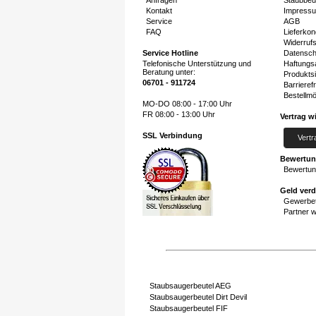
Anfragen
Staubbeu
Kontakt
Impress
Service
AGB
FAQ
Lieferkon
Widerruf
Service Hotline
Datensch
Telefonische Unterstützung und
Haftungs
Beratung unter:
Produktsi
06701 - 911724
Barrierefr
Bestellmö
MO-DO 08:00 - 17:00 Uhr
FR 08:00 - 13:00 Uhr
Vertrag w
SSL Verbindung
Vertr
Bewertu
Bewertun
Geld ver
Gewerbet
Partner 
Staubsaugerbeutel AEG
Staubsaugerbeutel Dirt Devil
Staubsaugerbeutel FIF