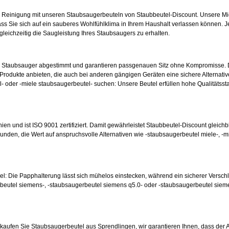
e Reinigung mit unseren Staubsaugerbeuteln von Staubbeutel-Discount. Unsere Mic
ss Sie sich auf ein sauberes Wohlfühlklima in Ihrem Haushalt verlassen können. Je
 gleichzeitig die Saugleistung Ihres Staubsaugers zu erhalten.
en Staubsauger abgestimmt und garantieren passgenauen Sitz ohne Kompromisse. 
odukte anbieten, die auch bei anderen gängigen Geräten eine sichere Alternative
- oder -miele staubsaugerbeutel- suchen: Unsere Beutel erfüllen hohe Qualitätsst
nien und ist ISO 9001 zertifiziert. Damit gewährleistet Staubbeutel-Discount gleichb
unden, die Wert auf anspruchsvolle Alternativen wie -staubsaugerbeutel miele-, -m
hsel: Die Papphalterung lässt sich mühelos einstecken, während ein sicherer Versc
beutel siemens-, -staubsaugerbeutel siemens q5.0- oder -staubsaugerbeutel siem
ufen Sie Staubsaugerbeutel aus Sprendlingen, wir garantieren Ihnen, dass der Artik