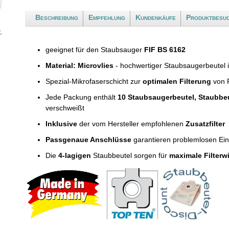
Beschreibung
Empfehlung
Kundenkäufe
Produktbesu
.
geeignet für den Staubsauger
FIF BS 6162
Material: Microvlies
- hochwertiger Staubsaugerbeutel 
Spezial-Mikrofaserschicht zur
optimalen Filterung
von F
Jede Packung enthält
10 Staubsaugerbeutel, Staubbe
verschweißt
Inklusive
der vom Hersteller empfohlenen
Zusatzfilter
Passgenaue Anschlüsse
garantieren problemlosen Ei
Die
4-lagigen
Staubbeutel sorgen für
maximale Filterw