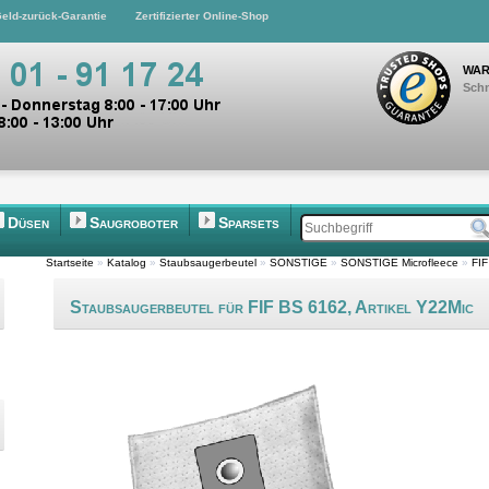
eld-zurück-Garantie
Zertifizierter Online-Shop
WAR
Schn
Düsen
Saugroboter
Sparsets
Startseite
»
Katalog
»
Staubsaugerbeutel
»
SONSTIGE
»
SONSTIGE Microfleece
»
FIF
Staubsaugerbeutel für FIF BS 6162, Artikel Y22Mic