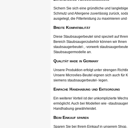
Sichern Sie sich eine gründliche und langlebig
Schmutz und Allergene zuverlässig zurück, soda
ausgelegt, die Filterleistung zu maximieren und
Breite Kompatibilität
Diese Staubsaugerbeutel sind speziell auf Ihr
Bereich Staubsaugerzubehör können wir Ihnen Pr
staubsaugerbeutel-, -vorwerk staubsaugerbeutel
Staubsaugermodelle an.
Qualität made in Germany
Unsere Produktion erfolgt unter strengen Richtli
Unsere Microvlies-Beutel eignen sich auch für K
siemens staubsaugerbeutel- legen.
Einfache Handhabung und Entsorgung
Ein weiterer Vorteil ist der unkomplizierte Wec
ermöglicht. Auch bei Modellen wie -staubsauger
Handhabung gewährleistet.
Beim Einkauf sparen
Sparen Sie bei Ihrem Einkauf in unserem Shop, ka