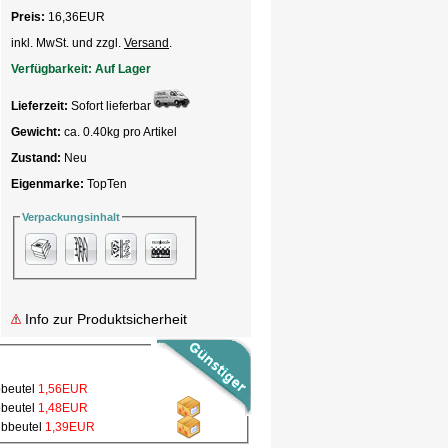
Preis:
16,36
EUR
inkl. MwSt. und zzgl.
Versand
.
Verfügbarkeit:
Auf Lager
Lieferzeit:
Sofort lieferbar
Gewicht:
ca. 0.40kg pro Artikel
Zustand:
Neu
Eigenmarke:
TopTen
Verpackungsinhalt
Info zur Produktsicherheit
bbeutel
1,56EUR
bbeutel
1,48EUR
ubbeutel
1,39EUR