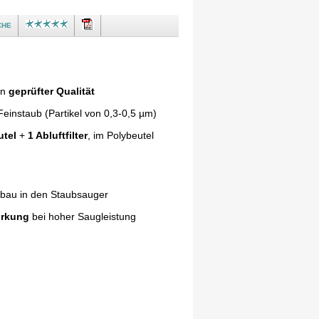
che
in
geprüfter Qualität
einstaub (Partikel von 0,3-0,5 µm)
utel
+
1 Abluftfilter
, im Polybeutel
nbau in den Staubsauger
irkung
bei hoher Saugleistung