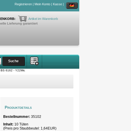
Registrieren
|
Mein Konto
|
Kasse
|
0
ENKORB:
Artikel im Warenkorb
elle Lieferung garantiert
 BS 6162 - Y22Mic
Produktdetails
Bestellnummer:
35102
Inhalt:
10 Tüten
(Preis pro
Staubbeutel
: 1,64EUR)