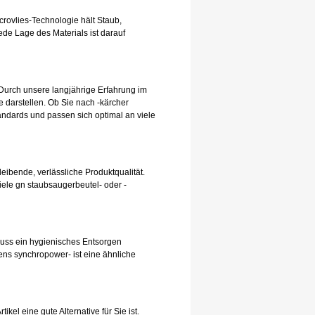
rovlies-Technologie hält Staub,
de Lage des Materials ist darauf
Durch unsere langjährige Erfahrung im
 darstellen. Ob Sie nach -kärcher
andards und passen sich optimal an viele
leibende, verlässliche Produktqualität.
iele gn staubsaugerbeutel- oder -
hluss ein hygienisches Entsorgen
ens synchropower- ist eine ähnliche
el eine gute Alternative für Sie ist.