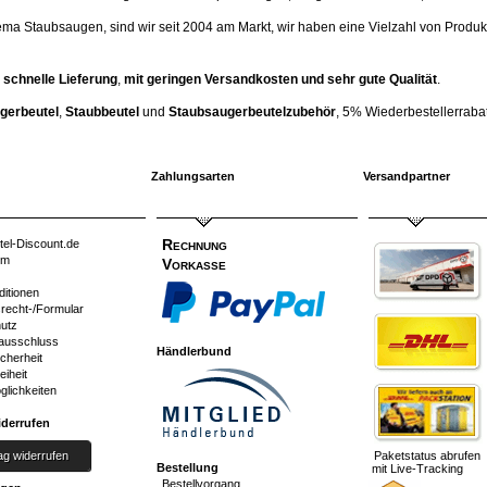
ema Staubsaugen, sind wir seit 2004 am Markt, wir haben eine Vielzahl von Produk
 schnelle Lieferung
,
mit geringen Versandkosten und sehr gute Qualität
.
gerbeutel
,
Staubbeutel
und
Staubsaugerbeutelzubehör
, 5% Wiederbestellerrabatt
Zahlungsarten
Versandpartner
Rechnung
tel-Discount.de
um
Vorkasse
ditionen
srecht-/Formular
utz
ausschluss
Händlerbund
cherheit
eiheit
glichkeiten
iderrufen
ag widerrufen
Paketstatus abrufen
Bestellung
mit Live-Tracking
Bestellvorgang