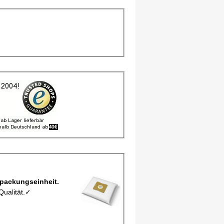
l, Staubbeutel MCFXD212M pro Verpackungseinheit.
Qualität.✓