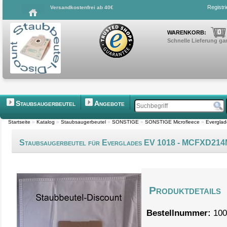
Registr
Versandkostenfrei ab 40€
0
WARENKORB:
Schnelle Lieferung gar
Staubsaugerbeutel
Angebote
Startseite
»
Katalog
»
Staubsaugerbeutel
»
SONSTIGE
»
SONSTIGE Microfleece
»
Evergla
Staubsaugerbeutel für Everglades EV 1018 - MCFXD21
Produktdetails
Bestellnummer:
100