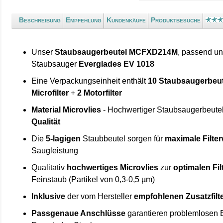
Beschreibung
Empfehlung
Kundenkäufe
Produktbesuche
Unser
Staubsaugerbeutel MCFXD214M
, passend un
Staubsauger
Everglades EV 1018
Eine Verpackungseinheit enthält
10 Staubsaugerbeut
Microfilter
+
2 Motorfilter
Material Microvlies
- Hochwertiger Staubsaugerbeute
Qualität
Die
5-lagigen
Staubbeutel sorgen für
maximale Filte
Saugleistung
Qualitativ
hochwertiges Microvlies
zur
optimalen Fi
Feinstaub (Partikel von 0,3-0,5 µm)
Inklusive
der vom Hersteller
empfohlenen Zusatzfilt
Passgenaue Anschlüsse
garantieren problemlosen E