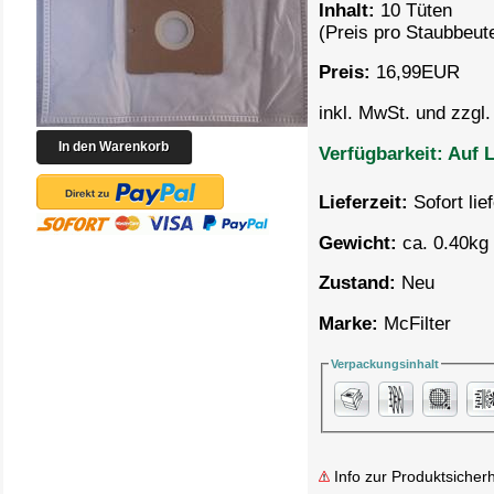
Inhalt:
10 Tüten
(Preis pro
Staubbeute
Preis:
16,99
EUR
inkl. MwSt. und zzgl
Verfügbarkeit:
Auf L
Lieferzeit:
Sofort lie
Gewicht:
ca. 0.40kg 
Zustand:
Neu
Marke:
McFilter
Verpackungsinhalt
Info zur Produktsicherh