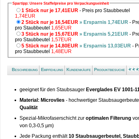
Spartipp: Unsere Staffelpreise pro Verpackungseinheit
1 Stück nur je 17,41EUR
- Preis pro Staubbeutel
1,74EUR
2 Stück nur je 16,54EUR
» Ersparnis 1,74EUR
- Pr
pro Staubbeutel
1,65EUR
3 Stück nur je 15,67EUR
» Ersparnis 5,21EUR
- Pr
pro Staubbeutel
1,57EUR
5 Stück nur je 14,80EUR
» Ersparnis 13,03EUR
- P
pro Staubbeutel
1,48EUR
Beschreibung
Empfehlung
Kundenkäufe
Produktbesuche
geeignet für den Staubsauger
Everglades EV 1001-1
Material: Microvlies
- hochwertiger Staubsaugerbeute
Qualität
Spezial-Mikrofaserschicht zur
optimalen Filterung
von
von 0,3-0,5 µm)
Jede Packung enthält
10 Staubsaugerbeutel, Staubb