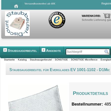
Registr
Versandkostenfrei ab 40€
0
WARENKORB:
Schnelle Lieferung gar
Staubsaugerbeutel
Angebote
Startseite
»
Katalog
»
Staubsaugerbeutel
»
SONSTIGE
»
SONSTIGE Microfleece
»
Everglad
Staubsaugerbeutel für Everglades EV 1001-1102 - D1Mic
Produktdetails
Bestellnummer:
485