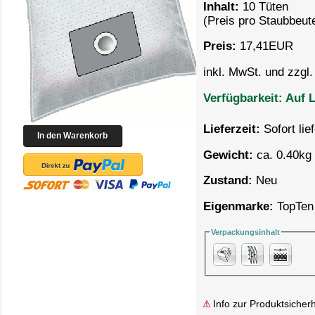
Inhalt:
10 Tüten
(Preis pro
Staubbeute
Preis:
17,41
EUR
inkl. MwSt. und zzgl
Verfügbarkeit:
Auf L
Lieferzeit:
Sofort lie
Gewicht:
ca. 0.40kg 
Zustand:
Neu
Eigenmarke:
TopTen
Verpackungsinhalt
Info zur Produktsicherh