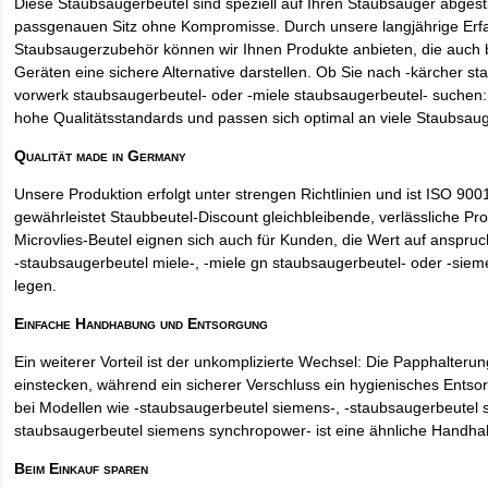
Diese Staubsaugerbeutel sind speziell auf Ihren Staubsauger abges
passgenauen Sitz ohne Kompromisse. Durch unsere langjährige Erf
Staubsaugerzubehör können wir Ihnen Produkte anbieten, die auch
Geräten eine sichere Alternative darstellen. Ob Sie nach -kärcher st
vorwerk staubsaugerbeutel- oder -miele staubsaugerbeutel- suchen: 
hohe Qualitätsstandards und passen sich optimal an viele Staubsau
Qualität made in Germany
Unsere Produktion erfolgt unter strengen Richtlinien und ist ISO 9001 
gewährleistet Staubbeutel-Discount gleichbleibende, verlässliche Pro
Microvlies-Beutel eignen sich auch für Kunden, die Wert auf anspruch
-staubsaugerbeutel miele-, -miele gn staubsaugerbeutel- oder -sie
legen.
Einfache Handhabung und Entsorgung
Ein weiterer Vorteil ist der unkomplizierte Wechsel: Die Papphalteru
einstecken, während ein sicherer Verschluss ein hygienisches Entso
bei Modellen wie -staubsaugerbeutel siemens-, -staubsaugerbeutel 
staubsaugerbeutel siemens synchropower- ist eine ähnliche Handha
Beim Einkauf sparen