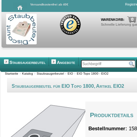
Registr
Versandkostenfrei ab 40€
0
WARENKORB:
Schnelle Lieferung gar
Staubsaugerbeutel
Angebote
Startseite
»
Katalog
»
Staubsaugerbeutel
»
EIO
»
EIO Topo 1800 - EIO2
Staubsaugerbeutel für EIO Topo 1800, Artikel EIO2
Produktdetails
Bestellnummer:
158