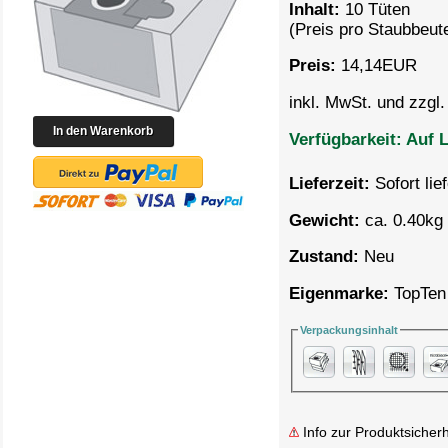
Inhalt:
10 Tüten
(Preis pro
Staubbeute
Preis:
14,14
EUR
inkl. MwSt. und zzgl
Verfügbarkeit:
Auf L
Lieferzeit:
Sofort lie
Gewicht:
ca. 0.40kg 
Zustand:
Neu
Eigenmarke:
TopTen
Verpackungsinhalt
Info zur Produktsicherh