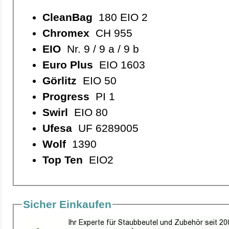
CleanBag
180 EIO 2
Chromex
CH 955
EIO
Nr. 9 / 9 a / 9 b
Euro Plus
EIO 1603
Görlitz
EIO 50
Progress
PI 1
Swirl
EIO 80
Ufesa
UF 6289005
Wolf
1390
Top Ten
EIO2
Sicher Einkaufen