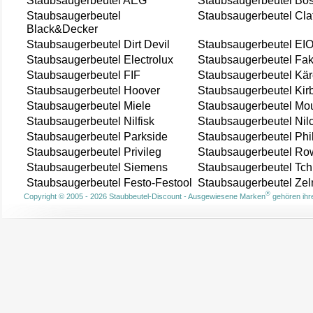
Staubsaugerbeutel AEG
Staubsaugerbeutel Bo
Staubsaugerbeutel
Staubsaugerbeutel Cla
Black&Decker
Staubsaugerbeutel Dirt Devil
Staubsaugerbeutel EI
Staubsaugerbeutel Electrolux
Staubsaugerbeutel Fak
Staubsaugerbeutel FIF
Staubsaugerbeutel Kär
Staubsaugerbeutel Hoover
Staubsaugerbeutel Kir
Staubsaugerbeutel Miele
Staubsaugerbeutel Mou
Staubsaugerbeutel Nilfisk
Staubsaugerbeutel Nil
Staubsaugerbeutel Parkside
Staubsaugerbeutel Phi
Staubsaugerbeutel Privileg
Staubsaugerbeutel Ro
Staubsaugerbeutel Siemens
Staubsaugerbeutel Tch
Staubsaugerbeutel Festo-Festool
Staubsaugerbeutel Ze
®
Copyright © 2005 - 2026 Staubbeutel-Discount - Ausgewiesene Marken
gehören ihre