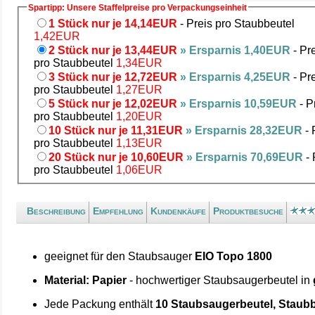
Spartipp: Unsere Staffelpreise pro Verpackungseinheit
1 Stück nur je 14,14EUR
- Preis pro Staubbeutel
1,42EUR
2 Stück nur je 13,44EUR
» Ersparnis 1,40EUR
- Pr
pro Staubbeutel
1,34EUR
3 Stück nur je 12,72EUR
» Ersparnis 4,25EUR
- Pr
pro Staubbeutel
1,27EUR
5 Stück nur je 12,02EUR
» Ersparnis 10,59EUR
- P
pro Staubbeutel
1,20EUR
10 Stück nur je 11,31EUR
» Ersparnis 28,32EUR
- 
pro Staubbeutel
1,13EUR
20 Stück nur je 10,60EUR
» Ersparnis 70,69EUR
- 
pro Staubbeutel
1,06EUR
Beschreibung
Empfehlung
Kundenkäufe
Produktbesuche
geeignet für den Staubsauger
EIO Topo 1800
Material: Papier
- hochwertiger Staubsaugerbeutel in
Jede Packung enthält
10 Staubsaugerbeutel, Staubb