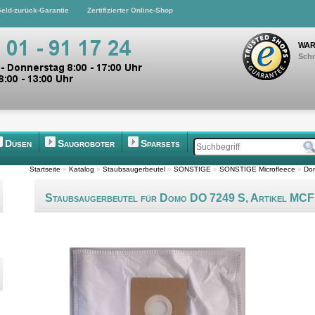
eld-zurück-Garantie
Zertifizierter Online-Shop
WAR
Schn
Düsen
Saugroboter
Sparsets
Startseite
»
Katalog
»
Staubsaugerbeutel
»
SONSTIGE
»
SONSTIGE Microfleece
»
Do
Staubsaugerbeutel für Domo DO 7249 S, Artikel M