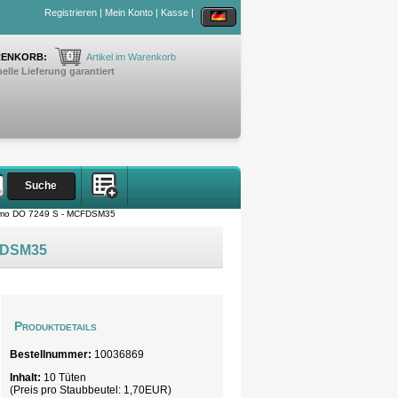
Registrieren
|
Mein Konto
|
Kasse
|
0
ENKORB:
Artikel im Warenkorb
elle Lieferung garantiert
mo DO 7249 S - MCFDSM35
CFDSM35
Produktdetails
Bestellnummer:
10036869
Inhalt:
10 Tüten
(Preis pro
Staubbeutel
: 1,70EUR)