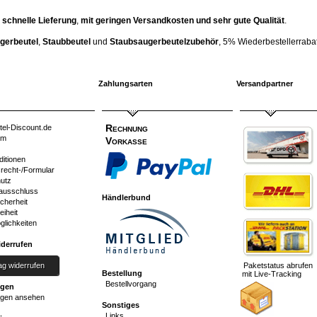
 schnelle Lieferung
,
mit geringen Versandkosten und sehr gute Qualität
.
gerbeutel
,
Staubbeutel
und
Staubsaugerbeutelzubehör
, 5% Wiederbestellerrabatt
Zahlungsarten
Versandpartner
Rechnung
tel-Discount.de
um
Vorkasse
ditionen
srecht-/Formular
utz
ausschluss
Händlerbund
cherheit
eiheit
glichkeiten
iderrufen
ag widerrufen
Paketstatus abrufen
Bestellung
mit Live-Tracking
Bestellvorgang
ngen
gen ansehen
Sonstiges
Links