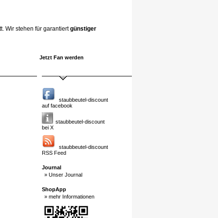
. Wir stehen für garantiert
günstiger
Jetzt Fan werden
staubbeutel-discount
auf facebook
staubbeutel-discount
bei X
staubbeutel-discount
RSS Feed
Journal
» Unser Journal
ShopApp
» mehr Informationen