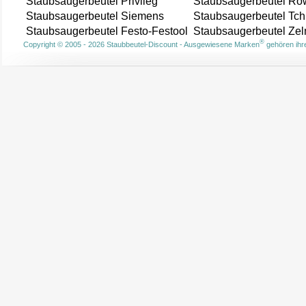
Staubsaugerbeutel Privileg
Staubsaugerbeutel Ro
Staubsaugerbeutel Siemens
Staubsaugerbeutel Tch
Staubsaugerbeutel Festo-Festool
Staubsaugerbeutel Ze
®
Copyright © 2005 - 2026 Staubbeutel-Discount - Ausgewiesene Marken
gehören ihre