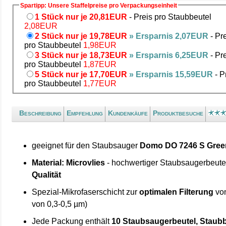
Spartipp: Unsere Staffelpreise pro Verpackungseinheit
1 Stück nur je 20,81EUR
- Preis pro Staubbeutel
2,08EUR
2 Stück nur je 19,78EUR
» Ersparnis 2,07EUR
- Pr
pro Staubbeutel
1,98EUR
3 Stück nur je 18,73EUR
» Ersparnis 6,25EUR
- Pr
pro Staubbeutel
1,87EUR
5 Stück nur je 17,70EUR
» Ersparnis 15,59EUR
- P
pro Staubbeutel
1,77EUR
Beschreibung
Empfehlung
Kundenkäufe
Produktbesuche
geeignet für den Staubsauger
Domo DO 7246 S Gree
Material: Microvlies
- hochwertiger Staubsaugerbeute
Qualität
Spezial-Mikrofaserschicht zur
optimalen Filterung
von
von 0,3-0,5 µm)
Jede Packung enthält
10 Staubsaugerbeutel, Staubb