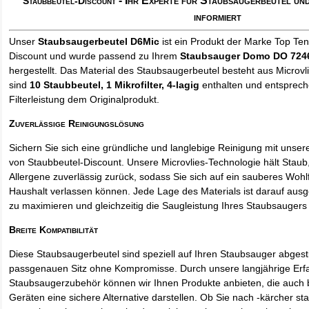
- Ihr Experte für Staubsaugerbeutel u
Staubbeutel-Discount
informiert
Unser
Staubsaugerbeutel D6Mic
ist ein Produkt der Marke Top Te
Discount und wurde passend zu Ihrem
Staubsauger Domo DO 724
hergestellt. Das Material des Staubsaugerbeutel besteht aus Microvl
sind
10 Staubbeutel
, 1 Mikrofilter, 4-lagig
enthalten und entspreche
Filterleistung dem Originalprodukt.
Zuverlässige Reinigungslösung
Sichern Sie sich eine gründliche und langlebige Reinigung mit unse
von Staubbeutel-Discount. Unsere Microvlies-Technologie hält Stau
Allergene zuverlässig zurück, sodass Sie sich auf ein sauberes Wohl
Haushalt verlassen können. Jede Lage des Materials ist darauf ausgel
zu maximieren und gleichzeitig die Saugleistung Ihres Staubsaugers 
Breite Kompatibilität
Diese Staubsaugerbeutel sind speziell auf Ihren Staubsauger abges
passgenauen Sitz ohne Kompromisse. Durch unsere langjährige Erf
Staubsaugerzubehör können wir Ihnen Produkte anbieten, die auch
Geräten eine sichere Alternative darstellen. Ob Sie nach -kärcher st