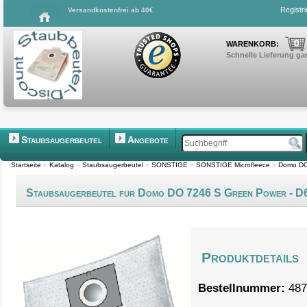
Registr
Versandkostenfrei ab 40€
0
WARENKORB:
Schnelle Lieferung gar
Staubsaugerbeutel
Angebote
Startseite
»
Katalog
»
Staubsaugerbeutel
»
SONSTIGE
»
SONSTIGE Microfleece
»
Domo DO
Staubsaugerbeutel für Domo DO 7246 S Green Power - D
Produktdetails
Bestellnummer:
487