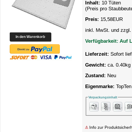
Inhalt:
10 Tüten
(Preis pro
Staubbeute
Preis:
15,58
EUR
inkl. MwSt. und zzgl
Verfügbarkeit:
Auf L
Lieferzeit:
Sofort lie
Gewicht:
ca. 0.40kg 
Zustand:
Neu
Eigenmarke:
TopTen
Verpackungsinhalt
Info zur Produktsicherh