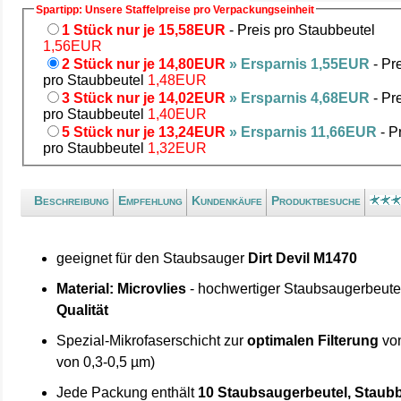
Spartipp: Unsere Staffelpreise pro Verpackungseinheit
1 Stück nur je 15,58EUR
- Preis pro Staubbeutel
1,56EUR
2 Stück nur je 14,80EUR
» Ersparnis 1,55EUR
- Pr
pro Staubbeutel
1,48EUR
3 Stück nur je 14,02EUR
» Ersparnis 4,68EUR
- Pr
pro Staubbeutel
1,40EUR
5 Stück nur je 13,24EUR
» Ersparnis 11,66EUR
- P
pro Staubbeutel
1,32EUR
Beschreibung
Empfehlung
Kundenkäufe
Produktbesuche
geeignet für den Staubsauger
Dirt Devil M1470
Material: Microvlies
- hochwertiger Staubsaugerbeute
Qualität
Spezial-Mikrofaserschicht zur
optimalen Filterung
von
von 0,3-0,5 µm)
Jede Packung enthält
10 Staubsaugerbeutel, Staubb