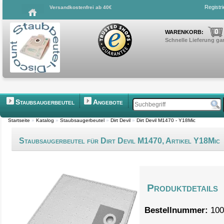
Registr
Versandkostenfrei ab 40€
0
WARENKORB:
Schnelle Lieferung gar
Staubsaugerbeutel
Angebote
Startseite
»
Katalog
»
Staubsaugerbeutel
»
Dirt Devil
»
Dirt Devil M1470 - Y18Mic
Staubsaugerbeutel für Dirt Devil M1470, Artikel Y18Mic
Produktdetails
Bestellnummer:
100