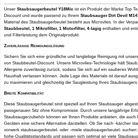
Unser
Staubsaugerbeutel Y18Mic
ist ein Produkt der Marke Top T
Discount und wurde passend zu Ihrem
Staubsauger Dirt Devil M14
Material des Staubsaugerbeutel besteht aus Microvlies. In der Verp
Staubbeutel
, 1 Mikrofilter, 1 Motorfilter, 4-lagig
enthalten und ents
und Filterleistung dem Originalprodukt.
Zuverlässige Reinigungslösung
Sichern Sie sich eine gründliche und langlebige Reinigung mit unse
von Staubbeutel-Discount. Unsere Microvlies-Technologie hält Stau
Allergene zuverlässig zurück, sodass Sie sich auf ein sauberes Wohl
Haushalt verlassen können. Jede Lage des Materials ist darauf ausgel
zu maximieren und gleichzeitig die Saugleistung Ihres Staubsaugers 
Breite Kompatibilität
Diese Staubsaugerbeutel sind speziell auf Ihren Staubsauger abges
passgenauen Sitz ohne Kompromisse. Durch unsere langjährige Erf
Staubsaugerzubehör können wir Ihnen Produkte anbieten, die auch
Geräten eine sichere Alternative darstellen. Ob Sie nach -kärcher st
vorwerk staubsaugerbeutel- oder -miele staubsaugerbeutel- suchen: 
hohe Qualitätsstandards und passen sich optimal an viele Staubsau