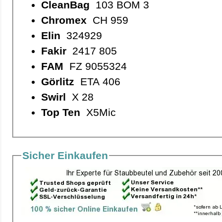
CleanBag
103 BOM 3
Chromex
CH 959
Elin
324929
Fakir
2417 805
FAM
FZ 9055324
Görlitz
ETA 406
Swirl
X 28
Top Ten
X5Mic
Sicher Einkaufen