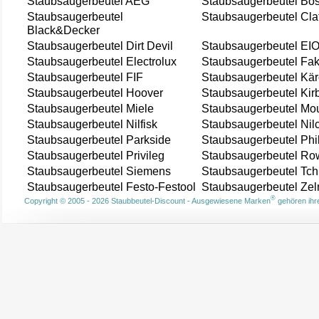
Staubsaugerbeutel AEG
Staubsaugerbeutel Bo
Staubsaugerbeutel
Staubsaugerbeutel Cla
Black&Decker
Staubsaugerbeutel Dirt Devil
Staubsaugerbeutel EI
Staubsaugerbeutel Electrolux
Staubsaugerbeutel Fak
Staubsaugerbeutel FIF
Staubsaugerbeutel Kär
Staubsaugerbeutel Hoover
Staubsaugerbeutel Kir
Staubsaugerbeutel Miele
Staubsaugerbeutel Mou
Staubsaugerbeutel Nilfisk
Staubsaugerbeutel Nil
Staubsaugerbeutel Parkside
Staubsaugerbeutel Phi
Staubsaugerbeutel Privileg
Staubsaugerbeutel Ro
Staubsaugerbeutel Siemens
Staubsaugerbeutel Tch
Staubsaugerbeutel Festo-Festool
Staubsaugerbeutel Ze
®
Copyright © 2005 - 2026 Staubbeutel-Discount - Ausgewiesene Marken
gehören ihre