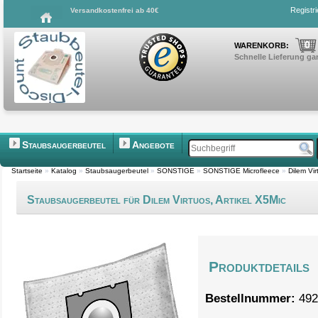
Registr
Versandkostenfrei ab 40€
0
WARENKORB:
Schnelle Lieferung gar
Staubsaugerbeutel
Angebote
Startseite
»
Katalog
»
Staubsaugerbeutel
»
SONSTIGE
»
SONSTIGE Microfleece
»
Dilem Vir
Staubsaugerbeutel für Dilem Virtuos, Artikel X5Mic
Produktdetails
Bestellnummer:
492