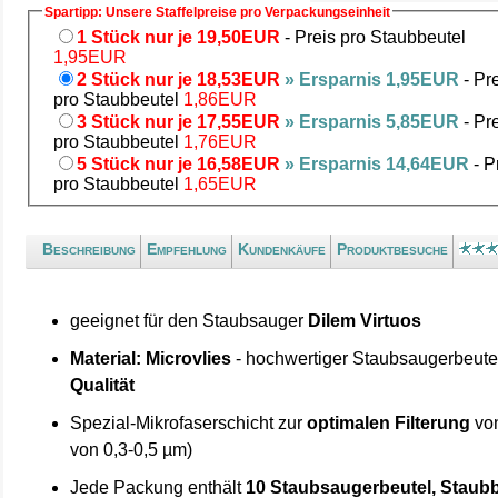
Spartipp: Unsere Staffelpreise pro Verpackungseinheit
1 Stück nur je 19,50EUR
- Preis pro Staubbeutel
1,95EUR
2 Stück nur je 18,53EUR
» Ersparnis 1,95EUR
- Pr
pro Staubbeutel
1,86EUR
3 Stück nur je 17,55EUR
» Ersparnis 5,85EUR
- Pr
pro Staubbeutel
1,76EUR
5 Stück nur je 16,58EUR
» Ersparnis 14,64EUR
- P
pro Staubbeutel
1,65EUR
Beschreibung
Empfehlung
Kundenkäufe
Produktbesuche
geeignet für den Staubsauger
Dilem Virtuos
Material: Microvlies
- hochwertiger Staubsaugerbeute
Qualität
Spezial-Mikrofaserschicht zur
optimalen Filterung
von
von 0,3-0,5 µm)
Jede Packung enthält
10 Staubsaugerbeutel, Staubb