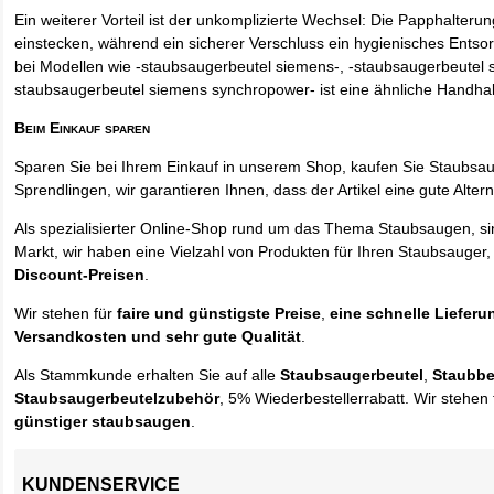
Ein weiterer Vorteil ist der unkomplizierte Wechsel: Die Papphalteru
einstecken, während ein sicherer Verschluss ein hygienisches Entso
bei Modellen wie -staubsaugerbeutel siemens-, -staubsaugerbeutel 
staubsaugerbeutel siemens synchropower- ist eine ähnliche Handha
Beim Einkauf sparen
Sparen Sie bei Ihrem Einkauf in unserem Shop, kaufen Sie Staubsa
Sprendlingen, wir garantieren Ihnen, dass der Artikel eine gute Alterna
Als spezialisierter Online-Shop rund um das Thema Staubsaugen, si
Markt, wir haben eine Vielzahl von Produkten für Ihren Staubsauger,
Discount-Preisen
.
Wir stehen für
faire und günstigste Preise
,
eine schnelle Lieferu
Versandkosten und sehr gute Qualität
.
Als Stammkunde erhalten Sie auf alle
Staubsaugerbeutel
,
Staubbe
Staubsaugerbeutelzubehör
, 5% Wiederbestellerrabatt. Wir stehen 
günstiger staubsaugen
.
KUNDENSERVICE