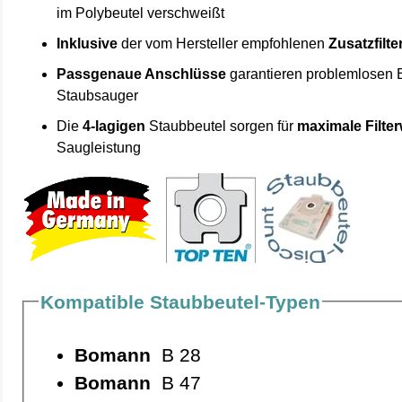
im Polybeutel verschweißt
Inklusive
der vom Hersteller empfohlenen
Zusatzfilte
Passgenaue Anschlüsse
garantieren problemlosen 
Staubsauger
Die
4-lagigen
Staubbeutel sorgen für
maximale Filte
Saugleistung
Kompatible Staubbeutel-Typen
Bomann
B 28
Bomann
B 47