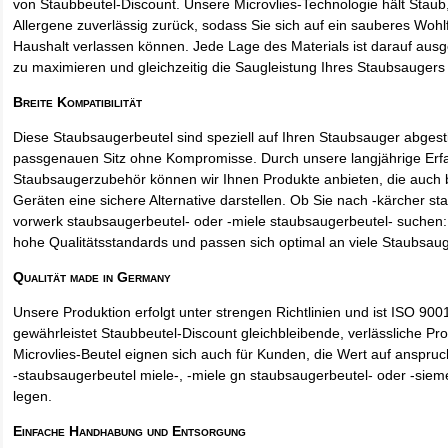
von Staubbeutel-Discount. Unsere Microvlies-Technologie hält Stau
Allergene zuverlässig zurück, sodass Sie sich auf ein sauberes Wohl
Haushalt verlassen können. Jede Lage des Materials ist darauf ausgel
zu maximieren und gleichzeitig die Saugleistung Ihres Staubsaugers 
Breite Kompatibilität
Diese Staubsaugerbeutel sind speziell auf Ihren Staubsauger abges
passgenauen Sitz ohne Kompromisse. Durch unsere langjährige Erf
Staubsaugerzubehör können wir Ihnen Produkte anbieten, die auch
Geräten eine sichere Alternative darstellen. Ob Sie nach -kärcher st
vorwerk staubsaugerbeutel- oder -miele staubsaugerbeutel- suchen: 
hohe Qualitätsstandards und passen sich optimal an viele Staubsau
Qualität made in Germany
Unsere Produktion erfolgt unter strengen Richtlinien und ist ISO 9001 
gewährleistet Staubbeutel-Discount gleichbleibende, verlässliche Pro
Microvlies-Beutel eignen sich auch für Kunden, die Wert auf anspruch
-staubsaugerbeutel miele-, -miele gn staubsaugerbeutel- oder -sie
legen.
Einfache Handhabung und Entsorgung