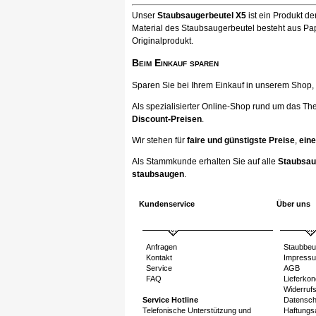
Unser
Staubsaugerbeutel X5
ist ein Produkt d
Material des Staubsaugerbeutel besteht aus Pap
Originalprodukt.
Beim Einkauf sparen
Sparen Sie bei Ihrem Einkauf in unserem Shop, ka
Als spezialisierter Online-Shop rund um das Th
Discount-Preisen
.
Wir stehen für
faire und günstigste Preise
,
eine
Als Stammkunde erhalten Sie auf alle
Staubsau
staubsaugen
.
Kundenservice
Über uns
Anfragen
Staubbeu
Kontakt
Impress
Service
AGB
FAQ
Lieferkon
Widerruf
Service Hotline
Datensch
Telefonische Unterstützung und
Haftungs