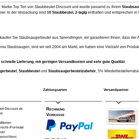
er Marke Top Ten von Staubbeutel-Discount und wurde passend zu Ihrem
Staubsau
ier. In der Verpackung sind
10 Staubbeutel
, 2-lagig
enthalten und entsprechen in Q
ufen Sie Staubsaugerbeutel aus Sprendlingen, wir garantieren Ihnen, dass der Artik
ema Staubsaugen, sind wir seit 2004 am Markt, wir haben eine Vielzahl von Produk
 schnelle Lieferung
,
mit geringen Versandkosten und sehr gute Qualität
.
gerbeutel
,
Staubbeutel
und
Staubsaugerbeutelzubehör
, 5% Wiederbestellerrabatt
Zahlungsarten
Versandpartner
Rechnung
tel-Discount.de
um
Vorkasse
ditionen
srecht-/Formular
utz
ausschluss