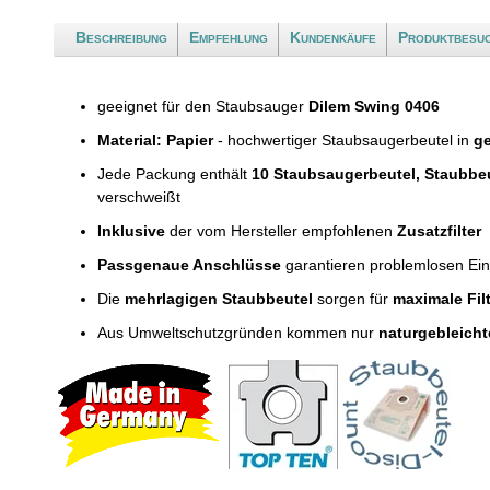
Beschreibung
Empfehlung
Kundenkäufe
Produktbesu
geeignet für den Staubsauger
Dilem Swing 0406
Material: Papier
- hochwertiger Staubsaugerbeutel in
ge
Jede Packung enthält
10 Staubsaugerbeutel, Staubbe
verschweißt
Inklusive
der vom Hersteller empfohlenen
Zusatzfilter
Passgenaue Anschlüsse
garantieren problemlosen Ei
Die
mehrlagigen Staubbeutel
sorgen für
maximale Fil
Aus Umweltschutzgründen kommen nur
naturgebleicht