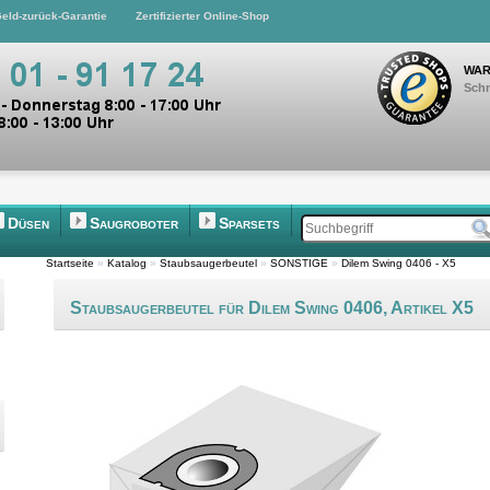
eld-zurück-Garantie
Zertifizierter Online-Shop
WAR
Schn
Düsen
Saugroboter
Sparsets
Startseite
»
Katalog
»
Staubsaugerbeutel
»
SONSTIGE
»
Dilem Swing 0406 - X5
Staubsaugerbeutel für Dilem Swing 0406, Artikel X5