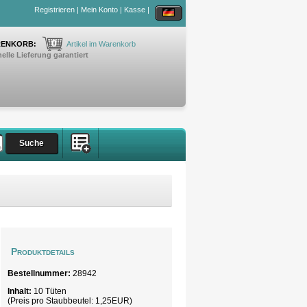
Registrieren
|
Mein Konto
|
Kasse
|
0
ENKORB:
Artikel im Warenkorb
elle Lieferung garantiert
Produktdetails
Bestellnummer:
28942
Inhalt:
10 Tüten
(Preis pro
Staubbeutel
: 1,25EUR)