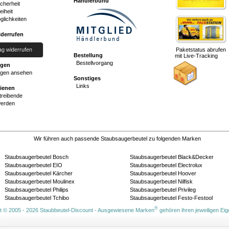
Händlerbund
cherheit
eiheit
glichkeiten
iderrufen
ag widerrufen
Paketstatus abrufen
Bestellung
mit Live-Tracking
Bestellvorgang
ngen
gen ansehen
Sonstiges
Links
dienen
reibende
werden
Wir führen auch passende Staubsaugerbeutel zu folgenden Marken
Staubsaugerbeutel Bosch
Staubsaugerbeutel Black&Decker
Staubsaugerbeutel EIO
Staubsaugerbeutel Electrolux
Staubsaugerbeutel Kärcher
Staubsaugerbeutel Hoover
Staubsaugerbeutel Moulinex
Staubsaugerbeutel Nilfisk
Staubsaugerbeutel Philips
Staubsaugerbeutel Privileg
Staubsaugerbeutel Tchibo
Staubsaugerbeutel Festo-Festool
®
t © 2005 - 2026 Staubbeutel-Discount - Ausgewiesene Marken
gehören ihren jeweiligen Ei