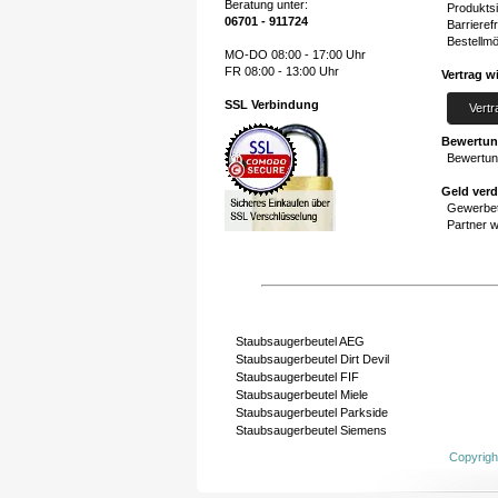
Beratung unter:
Produktsi
06701 - 911724
Barrierefr
Bestellmö
MO-DO 08:00 - 17:00 Uhr
FR 08:00 - 13:00 Uhr
Vertrag w
SSL Verbindung
Vertr
Bewertu
Bewertun
Geld ver
Gewerbet
Partner 
Staubsaugerbeutel AEG
Staubsaugerbeutel Dirt Devil
Staubsaugerbeutel FIF
Staubsaugerbeutel Miele
Staubsaugerbeutel Parkside
Staubsaugerbeutel Siemens
Copyrigh