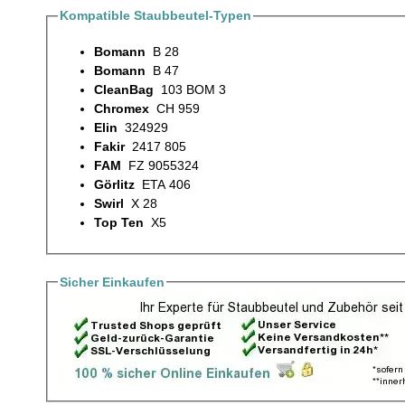
Kompatible Staubbeutel-Typen
Bomann
B 28
Bomann
B 47
CleanBag
103 BOM 3
Chromex
CH 959
Elin
324929
Fakir
2417 805
FAM
FZ 9055324
Görlitz
ETA 406
Swirl
X 28
Top Ten
X5
Sicher Einkaufen