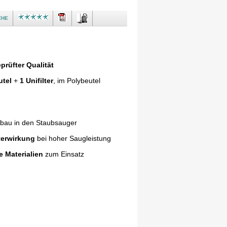
che
prüfter Qualität
utel
+
1 Unifilter
, im Polybeutel
nbau in den Staubsauger
terwirkung
bei hoher Saugleistung
e Materialien
zum Einsatz