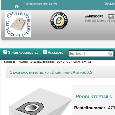
Registr
Versandkostenfrei ab 40€
0
WARENKORB:
Schnelle Lieferung gar
Staubsaugerbeutel
Angebote
Startseite
»
Katalog
»
Staubsaugerbeutel
»
SONSTIGE
»
Dilem Fury - X5
Staubsaugerbeutel für Dilem Fury, Artikel X5
Produktdetails
Bestellnummer:
479