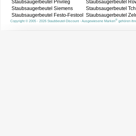
Staubsaugerbeutel Privileg
Staubsaugerbeutel Ro
Staubsaugerbeutel Siemens
Staubsaugerbeutel Tch
Staubsaugerbeutel Festo-Festool
Staubsaugerbeutel Ze
®
Copyright © 2005 - 2026 Staubbeutel-Discount - Ausgewiesene Marken
gehören ihre