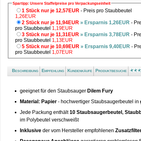
Spartipp: Unsere Staffelpreise pro Verpackungseinheit
1 Stück nur je 12,57EUR
- Preis pro Staubbeutel
1,26EUR
2 Stück nur je 11,94EUR
» Ersparnis 1,26EUR
- Pre
pro Staubbeutel
1,19EUR
3 Stück nur je 11,31EUR
» Ersparnis 3,78EUR
- Pre
pro Staubbeutel
1,13EUR
5 Stück nur je 10,69EUR
» Ersparnis 9,40EUR
- Pr
pro Staubbeutel
1,07EUR
Beschreibung
Empfehlung
Kundenkäufe
Produktbesuche
geeignet für den Staubsauger
Dilem Fury
Material: Papier
- hochwertiger Staubsaugerbeutel in
Jede Packung enthält
10 Staubsaugerbeutel, Staubb
im Polybeutel verschweißt
Inklusive
der vom Hersteller empfohlenen
Zusatzfilte