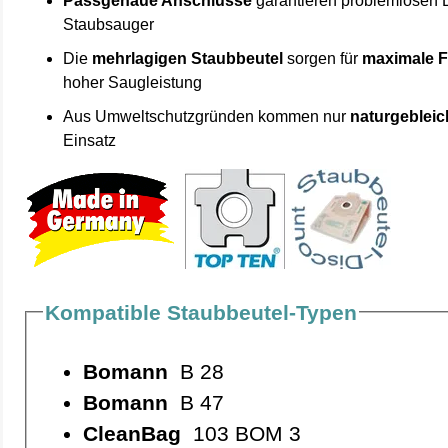
Passgenaue Anschlüsse
garantieren problemlosen 
Staubsauger
Die
mehrlagigen Staubbeutel
sorgen für
maximale F
hoher Saugleistung
Aus Umweltschutzgründen kommen nur
naturgebleic
Einsatz
Kompatible Staubbeutel-Typen
Bomann
B 28
Bomann
B 47
CleanBag
103 BOM 3