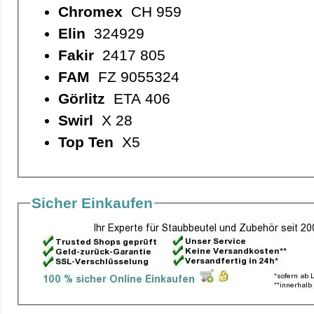
Chromex
CH 959
Elin
324929
Fakir
2417 805
FAM
FZ 9055324
Görlitz
ETA 406
Swirl
X 28
Top Ten
X5
Sicher Einkaufen