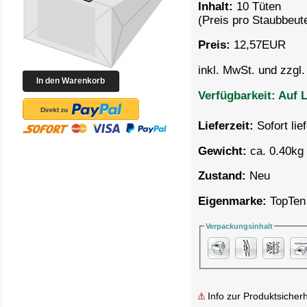
Inhalt:
10 Tüten
(Preis pro
Staubbeute
Preis:
12,57
EUR
inkl. MwSt. und zzgl
Verfügbarkeit:
Auf L
Lieferzeit:
Sofort lie
Gewicht:
ca. 0.40kg 
Zustand:
Neu
Eigenmarke:
TopTen
Verpackungsinhalt
Info zur Produktsicherh