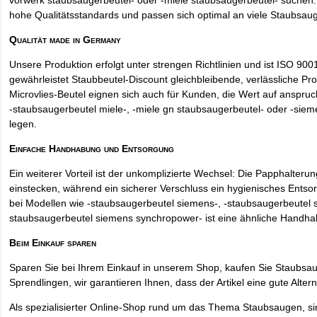
vorwerk staubsaugerbeutel- oder -miele staubsaugerbeutel- suchen: 
hohe Qualitätsstandards und passen sich optimal an viele Staubsau
Qualität made in Germany
Unsere Produktion erfolgt unter strengen Richtlinien und ist ISO 9001 
gewährleistet Staubbeutel-Discount gleichbleibende, verlässliche Pro
Microvlies-Beutel eignen sich auch für Kunden, die Wert auf anspruch
-staubsaugerbeutel miele-, -miele gn staubsaugerbeutel- oder -sie
legen.
Einfache Handhabung und Entsorgung
Ein weiterer Vorteil ist der unkomplizierte Wechsel: Die Papphalteru
einstecken, während ein sicherer Verschluss ein hygienisches Entso
bei Modellen wie -staubsaugerbeutel siemens-, -staubsaugerbeutel 
staubsaugerbeutel siemens synchropower- ist eine ähnliche Handha
Beim Einkauf sparen
Sparen Sie bei Ihrem Einkauf in unserem Shop, kaufen Sie Staubsa
Sprendlingen, wir garantieren Ihnen, dass der Artikel eine gute Alterna
Als spezialisierter Online-Shop rund um das Thema Staubsaugen, si