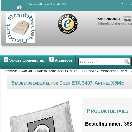
Registr
Versandkostenfrei ab 40€
0
WARENKORB:
Schnelle Lieferung gar
Staubsaugerbeutel
Angebote
Startseite
»
Katalog
»
Staubsaugerbeutel
»
SONSTIGE
»
SONSTIGE Microfleece
»
Dilem ET
Staubsaugerbeutel für Dilem ETA 3407, Artikel X5Mic
Produktdetails
Bestellnummer:
368