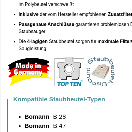
im Polybeutel verschweißt
Inklusive
der vom Hersteller empfohlenen
Zusatzfilte
Passgenaue Anschlüsse
garantieren problemlosen 
Staubsauger
Die
4-lagigen
Staubbeutel sorgen für
maximale Filte
Saugleistung
Kompatible Staubbeutel-Typen
Bomann
B 28
Bomann
B 47