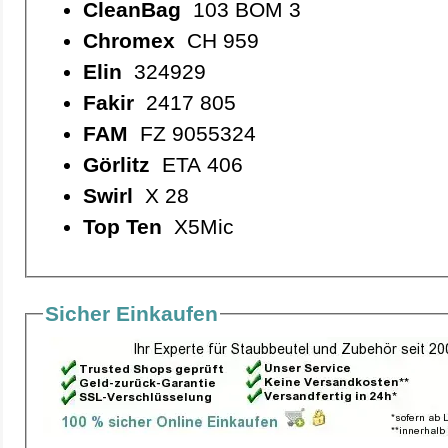
CleanBag
103 BOM 3
Chromex
CH 959
Elin
324929
Fakir
2417 805
FAM
FZ 9055324
Görlitz
ETA 406
Swirl
X 28
Top Ten
X5Mic
Sicher Einkaufen