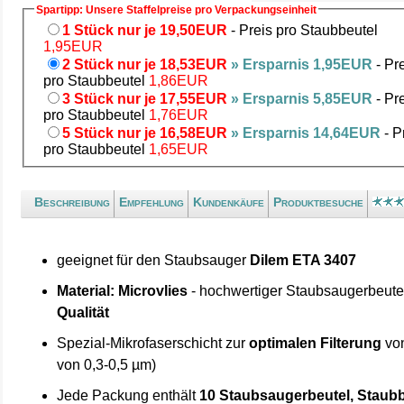
Spartipp: Unsere Staffelpreise pro Verpackungseinheit
1 Stück nur je 19,50EUR
- Preis pro Staubbeutel
1,95EUR
2 Stück nur je 18,53EUR
» Ersparnis 1,95EUR
- Pr
pro Staubbeutel
1,86EUR
3 Stück nur je 17,55EUR
» Ersparnis 5,85EUR
- Pr
pro Staubbeutel
1,76EUR
5 Stück nur je 16,58EUR
» Ersparnis 14,64EUR
- P
pro Staubbeutel
1,65EUR
Beschreibung
Empfehlung
Kundenkäufe
Produktbesuche
geeignet für den Staubsauger
Dilem ETA 3407
Material: Microvlies
- hochwertiger Staubsaugerbeute
Qualität
Spezial-Mikrofaserschicht zur
optimalen Filterung
von
von 0,3-0,5 µm)
Jede Packung enthält
10 Staubsaugerbeutel, Staubb