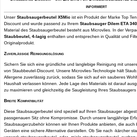
informiert
Unser
Staubsaugerbeutel X5Mic
ist ein Produkt der Marke Top Ten
Discount und wurde passend zu Ihrem
Staubsauger Dilem ETA 34
Material des Staubsaugerbeutel besteht aus Microvlies. In der Verp
Staubbeutel
, 4-lagig
enthalten und entsprechen in Qualität und Filt
Originalprodukt.
Zuverlässige Reinigungslösung
Sichern Sie sich eine gründliche und langlebige Reinigung mit unse
von Staubbeutel-Discount. Unsere Microvlies-Technologie hält Stau
Allergene zuverlässig zurück, sodass Sie sich auf ein sauberes Wohl
Haushalt verlassen können. Jede Lage des Materials ist darauf ausgel
zu maximieren und gleichzeitig die Saugleistung Ihres Staubsaugers 
Breite Kompatibilität
Diese Staubsaugerbeutel sind speziell auf Ihren Staubsauger abges
passgenauen Sitz ohne Kompromisse. Durch unsere langjährige Erf
Staubsaugerzubehör können wir Ihnen Produkte anbieten, die auch
Geräten eine sichere Alternative darstellen. Ob Sie nach -kärcher st