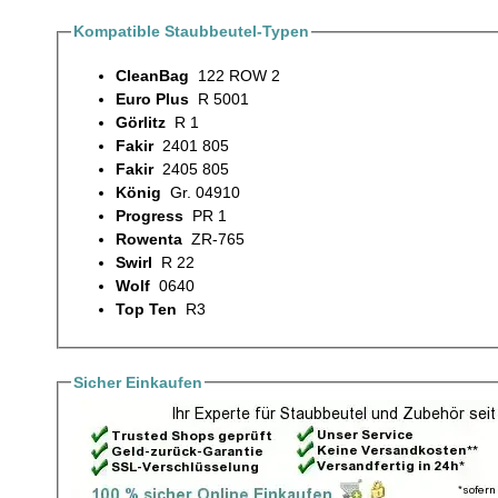
Kompatible Staubbeutel-Typen
CleanBag
122 ROW 2
Euro Plus
R 5001
Görlitz
R 1
Fakir
2401 805
Fakir
2405 805
König
Gr. 04910
Progress
PR 1
Rowenta
ZR-765
Swirl
R 22
Wolf
0640
Top Ten
R3
Sicher Einkaufen