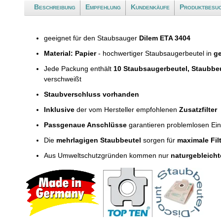
Beschreibung
Empfehlung
Kundenkäufe
Produktbesu
geeignet für den Staubsauger
Dilem ETA 3404
Material: Papier
- hochwertiger Staubsaugerbeutel in
ge
Jede Packung enthält
10 Staubsaugerbeutel, Staubbe
verschweißt
Staubverschluss vorhanden
Inklusive
der vom Hersteller empfohlenen
Zusatzfilter
Passgenaue Anschlüsse
garantieren problemlosen Ei
Die
mehrlagigen Staubbeutel
sorgen für
maximale Fil
Aus Umweltschutzgründen kommen nur
naturgebleicht