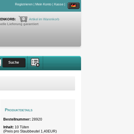
Registrieren
|
Mein Konto
|
Kasse
|
0
ENKORB:
Artikel im Warenkorb
elle Lieferung garantiert
Produktdetails
Bestellnummer:
28920
Inhalt:
10 Tüten
(Preis pro Staubbeutel 1,40EUR)