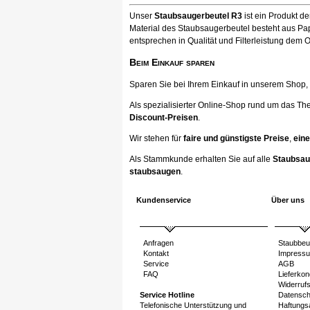
Unser
Staubsaugerbeutel R3
ist ein Produkt 
Material des Staubsaugerbeutel besteht aus Pap
entsprechen in Qualität und Filterleistung dem O
Beim Einkauf sparen
Sparen Sie bei Ihrem Einkauf in unserem Shop, ka
Als spezialisierter Online-Shop rund um das Th
Discount-Preisen
.
Wir stehen für
faire und günstigste Preise
,
eine
Als Stammkunde erhalten Sie auf alle
Staubsau
staubsaugen
.
Kundenservice
Über uns
Anfragen
Staubbeu
Kontakt
Impress
Service
AGB
FAQ
Lieferkon
Widerruf
Service Hotline
Datensch
Telefonische Unterstützung und
Haftungs