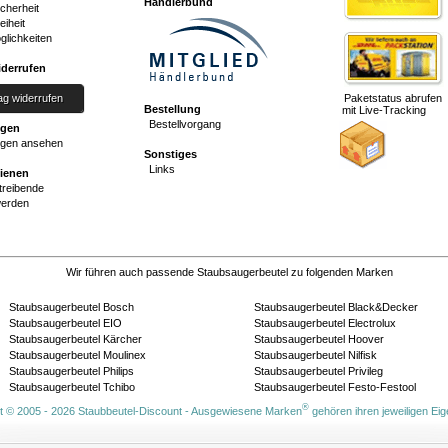
Händlerbund
cherheit
eiheit
glichkeiten
iderrufen
ag widerrufen
Paketstatus abrufen
Bestellung
mit Live-Tracking
Bestellvorgang
ngen
gen ansehen
Sonstiges
Links
dienen
reibende
werden
Wir führen auch passende Staubsaugerbeutel zu folgenden Marken
Staubsaugerbeutel Bosch
Staubsaugerbeutel Black&Decker
Staubsaugerbeutel EIO
Staubsaugerbeutel Electrolux
Staubsaugerbeutel Kärcher
Staubsaugerbeutel Hoover
Staubsaugerbeutel Moulinex
Staubsaugerbeutel Nilfisk
Staubsaugerbeutel Philips
Staubsaugerbeutel Privileg
Staubsaugerbeutel Tchibo
Staubsaugerbeutel Festo-Festool
®
t © 2005 - 2026 Staubbeutel-Discount - Ausgewiesene Marken
gehören ihren jeweiligen Ei