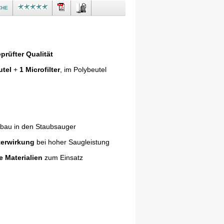
che
prüfter Qualität
utel
+
1 Microfilter
, im Polybeutel
nbau in den Staubsauger
terwirkung
bei hoher Saugleistung
e Materialien
zum Einsatz