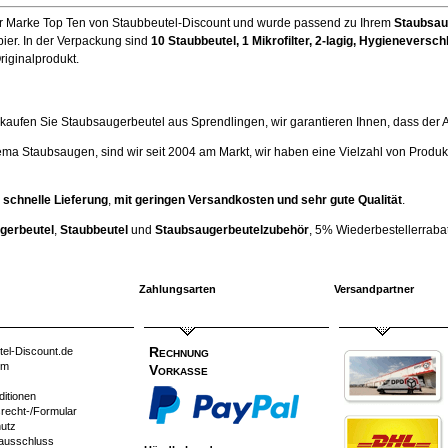
der Marke Top Ten von Staubbeutel-Discount und wurde passend zu Ihrem
Staubsau
ier. In der Verpackung sind
10 Staubbeutel
, 1 Mikrofilter, 2-lagig, Hygienevers
riginalprodukt.
ufen Sie Staubsaugerbeutel aus Sprendlingen, wir garantieren Ihnen, dass der Artik
ema Staubsaugen, sind wir seit 2004 am Markt, wir haben eine Vielzahl von Produk
 schnelle Lieferung
,
mit geringen Versandkosten und sehr gute Qualität
.
gerbeutel
,
Staubbeutel
und
Staubsaugerbeutelzubehör
, 5% Wiederbestellerrabatt
Zahlungsarten
Versandpartner
Rechnung
tel-Discount.de
um
Vorkasse
ditionen
srecht-/Formular
utz
ausschluss