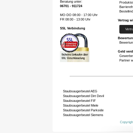
Beratung unter:
Produktsi
06701 - 911724
Barrierefr
Bestellmö
MO-DO 08:00 - 17:00 Uhr
FR 08:00 - 13:00 Uhr
Vertrag w
SSL Verbindung
Vertr
Bewertu
Bewertun
Geld ver
Gewerbet
Partner 
Staubsaugerbeutel AEG
Staubsaugerbeutel Dirt Devil
Staubsaugerbeutel FIF
Staubsaugerbeutel Miele
Staubsaugerbeutel Parkside
Staubsaugerbeutel Siemens
Copyrigh