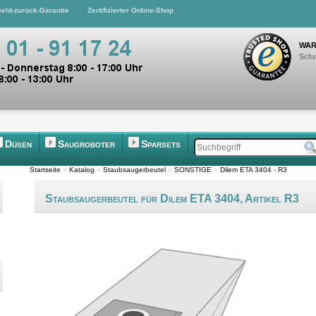
eld-zurück-Garantie
Zertifizierter Online-Shop
WAR
Schn
Düsen
Saugroboter
Sparsets
Startseite
»
Katalog
»
Staubsaugerbeutel
»
SONSTIGE
»
Dilem ETA 3404 - R3
Staubsaugerbeutel für Dilem ETA 3404, Artikel R3