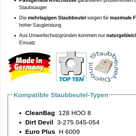
Passgenaue Anschlüsse
garantieren problemlosen 
Staubsauger
Die
mehrlagigen Staubbeutel
sorgen für
maximale F
hoher Saugleistung
Aus Umweltschutzgründen kommen nur
naturgebleic
Einsatz
Kompatible Staubbeutel-Typen
CleanBag
128 HOO 8
Dirt Devil
3-275 045-054
Euro Plus
H 6009