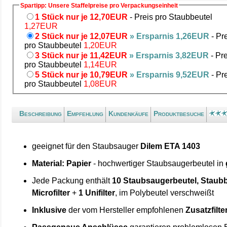
Spartipp: Unsere Staffelpreise pro Verpackungseinheit
1 Stück nur je 12,70EUR
- Preis pro Staubbeutel
1,27EUR
2 Stück nur je 12,07EUR
» Ersparnis 1,26EUR
- Pr
pro Staubbeutel
1,20EUR
3 Stück nur je 11,42EUR
» Ersparnis 3,82EUR
- Pre
pro Staubbeutel
1,14EUR
5 Stück nur je 10,79EUR
» Ersparnis 9,52EUR
- Pr
pro Staubbeutel
1,08EUR
Beschreibung
Empfehlung
Kundenkäufe
Produktbesuche
geeignet für den Staubsauger
Dilem ETA 1403
Material: Papier
- hochwertiger Staubsaugerbeutel in
Jede Packung enthält
10 Staubsaugerbeutel, Staubb
Microfilter
+
1 Unifilter
, im Polybeutel verschweißt
Inklusive
der vom Hersteller empfohlenen
Zusatzfilte