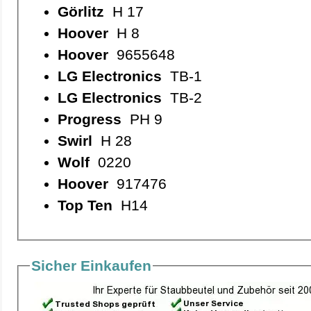
Görlitz
H 17
Hoover
H 8
Hoover
9655648
LG Electronics
TB-1
LG Electronics
TB-2
Progress
PH 9
Swirl
H 28
Wolf
0220
Hoover
917476
Top Ten
H14
Sicher Einkaufen