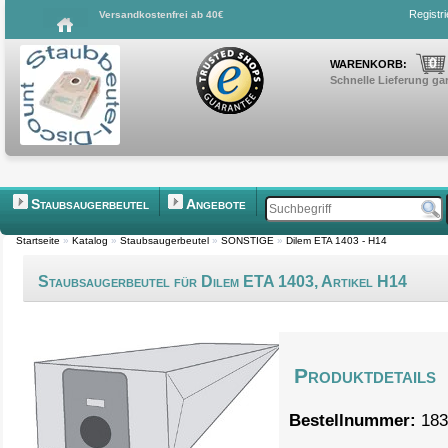
Registr
Versandkostenfrei ab 40€
0
WARENKORB:
Schnelle Lieferung gar
Staubsaugerbeutel
Angebote
Startseite
»
Katalog
»
Staubsaugerbeutel
»
SONSTIGE
»
Dilem ETA 1403 - H14
Staubsaugerbeutel für Dilem ETA 1403, Artikel H14
Produktdetails
Bestellnummer:
183