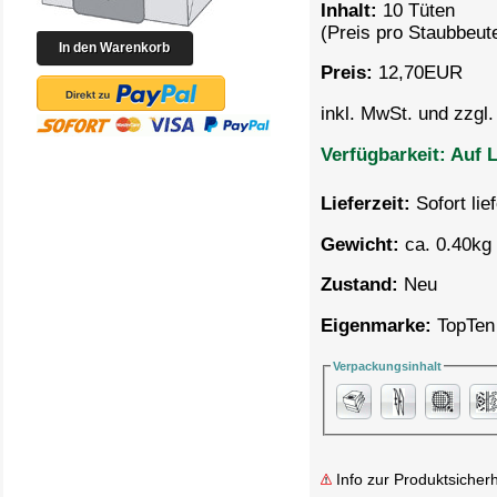
Inhalt:
10 Tüten
(Preis pro
Staubbeute
Preis:
12,70
EUR
inkl. MwSt. und zzgl
Verfügbarkeit:
Auf L
Lieferzeit:
Sofort lie
Gewicht:
ca. 0.40kg 
Zustand:
Neu
Eigenmarke:
TopTen
Verpackungsinhalt
Info zur Produktsicherh