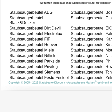
Wir führen auch passende Staubsaugerbeutel zu folgenden
Staubsaugerbeutel AEG
Staubsaugerbeutel Bo
Staubsaugerbeutel
Staubsaugerbeutel Cla
Black&Decker
Staubsaugerbeutel Dirt Devil
Staubsaugerbeutel EI
Staubsaugerbeutel Electrolux
Staubsaugerbeutel Fak
Staubsaugerbeutel FIF
Staubsaugerbeutel Kär
Staubsaugerbeutel Hoover
Staubsaugerbeutel Kir
Staubsaugerbeutel Miele
Staubsaugerbeutel Mou
Staubsaugerbeutel Nilfisk
Staubsaugerbeutel Nil
Staubsaugerbeutel Parkside
Staubsaugerbeutel Phi
Staubsaugerbeutel Privileg
Staubsaugerbeutel Ro
Staubsaugerbeutel Siemens
Staubsaugerbeutel Tch
Staubsaugerbeutel Festo-Festool
Staubsaugerbeutel Ze
®
Copyright © 2005 - 2026 Staubbeutel-Discount - Ausgewiesene Marken
gehören ihre