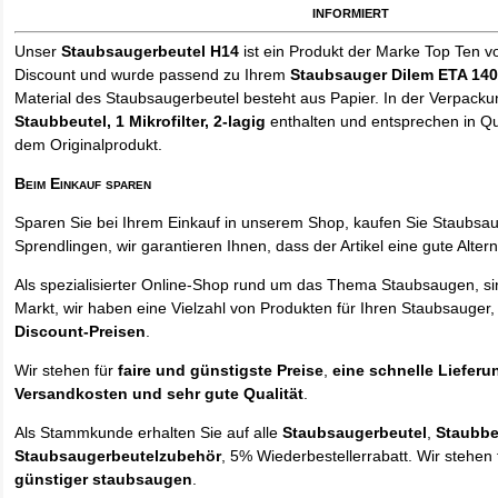
informiert
Unser
Staubsaugerbeutel H14
ist ein Produkt der Marke Top Ten v
Discount und wurde passend zu Ihrem
Staubsauger Dilem ETA 14
Material des Staubsaugerbeutel besteht aus Papier. In der Verpack
Staubbeutel
, 1 Mikrofilter, 2-lagig
enthalten und entsprechen in Qua
dem Originalprodukt.
Beim Einkauf sparen
Sparen Sie bei Ihrem Einkauf in unserem Shop, kaufen Sie Staubsa
Sprendlingen, wir garantieren Ihnen, dass der Artikel eine gute Alterna
Als spezialisierter Online-Shop rund um das Thema Staubsaugen, si
Markt, wir haben eine Vielzahl von Produkten für Ihren Staubsauger,
Discount-Preisen
.
Wir stehen für
faire und günstigste Preise
,
eine schnelle Lieferu
Versandkosten und sehr gute Qualität
.
Als Stammkunde erhalten Sie auf alle
Staubsaugerbeutel
,
Staubbe
Staubsaugerbeutelzubehör
, 5% Wiederbestellerrabatt. Wir stehen 
günstiger staubsaugen
.