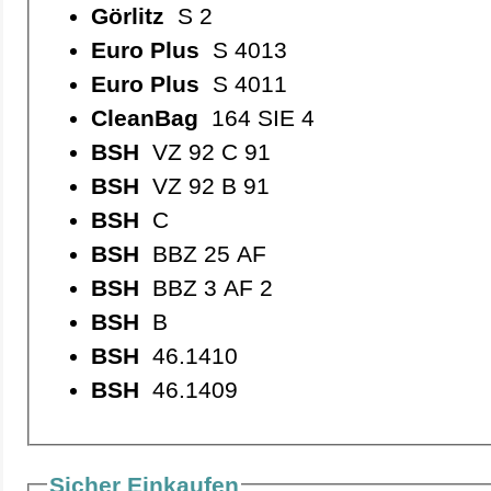
Görlitz
S 2
Euro Plus
S 4013
Euro Plus
S 4011
CleanBag
164 SIE 4
BSH
VZ 92 C 91
BSH
VZ 92 B 91
BSH
C
BSH
BBZ 25 AF
BSH
BBZ 3 AF 2
BSH
B
BSH
46.1410
BSH
46.1409
Sicher Einkaufen