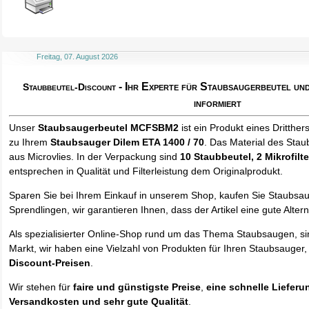
Freitag, 07. August 2026
- Ihr Experte für Staubsaugerbeutel u
Staubbeutel-Discount
informiert
Unser
Staubsaugerbeutel MCFSBM2
ist ein Produkt eines Dritther
zu Ihrem
Staubsauger Dilem ETA 1400 / 70
. Das Material des Stau
aus Microvlies. In der Verpackung sind
10 Staubbeutel
, 2 Mikrofilte
entsprechen in Qualität und Filterleistung dem Originalprodukt.
Sparen Sie bei Ihrem Einkauf in unserem Shop, kaufen Sie Staubsa
Sprendlingen, wir garantieren Ihnen, dass der Artikel eine gute Alterna
Als spezialisierter Online-Shop rund um das Thema Staubsaugen, si
Markt, wir haben eine Vielzahl von Produkten für Ihren Staubsauger,
Discount-Preisen
.
Wir stehen für
faire und günstigste Preise
,
eine schnelle Lieferu
Versandkosten und sehr gute Qualität
.