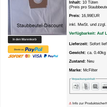
Inhalt:
10 Tüten
(Preis pro
Staubbeute
Preis:
16,99
EUR
inkl. MwSt. und zzgl
Verfügbarkeit:
Auf L
Lieferzeit:
Sofort lie
Gewicht:
ca. 0.40kg 
Zustand:
Neu
Marke:
McFilter
Verpackungsinhalt
Info zur Produktsicherh