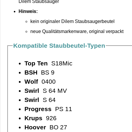
Dilem Staubsauger
Hinweis:
kein originaler Dilem Staubsaugerbeutel
neue Qualitätsmarkenware, original verpackt
Kompatible Staubbeutel-Typen
Top Ten
S18Mic
BSH
BS 9
Wolf
0400
Swirl
S 64 MV
Swirl
S 64
Progress
PS 11
Krups
926
Hoover
BO 27