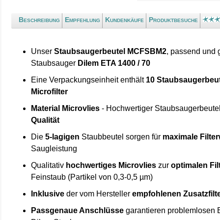
Beschreibung
Empfehlung
Kundenkäufe
Produktbesuche
Unser
Staubsaugerbeutel MCFSBM2
, passend und 
Staubsauger
Dilem ETA 1400 / 70
Eine Verpackungseinheit enthält
10 Staubsaugerbeut
Microfilter
Material Microvlies
- Hochwertiger Staubsaugerbeute
Qualität
Die
5-lagigen
Staubbeutel sorgen für
maximale Filte
Saugleistung
Qualitativ
hochwertiges Microvlies
zur
optimalen Fi
Feinstaub (Partikel von 0,3-0,5 µm)
Inklusive
der vom Hersteller
empfohlenen Zusatzfilt
Passgenaue Anschlüsse
garantieren problemlosen E