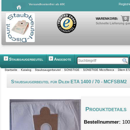
Registr
Versandkostenfrei ab 40€
0
WARENKORB:
Schnelle Lieferung gar
Staubsaugerbeutel
Angebote
Startseite
»
Katalog
»
Staubsaugerbeutel
»
SONSTIGE
»
SONSTIGE Microfleece
»
Dilem E
Staubsaugerbeutel für Dilem ETA 1400 / 70 - MCFSBM2
Produktdetails
Bestellnummer:
100