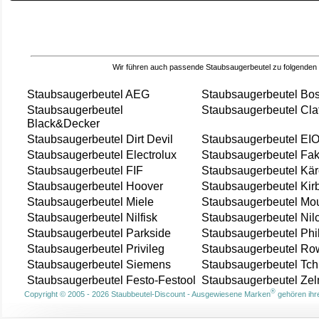
Wir führen auch passende Staubsaugerbeutel zu folgenden
Staubsaugerbeutel AEG
Staubsaugerbeutel Bo
Staubsaugerbeutel
Staubsaugerbeutel Cla
Black&Decker
Staubsaugerbeutel Dirt Devil
Staubsaugerbeutel EI
Staubsaugerbeutel Electrolux
Staubsaugerbeutel Fak
Staubsaugerbeutel FIF
Staubsaugerbeutel Kär
Staubsaugerbeutel Hoover
Staubsaugerbeutel Kir
Staubsaugerbeutel Miele
Staubsaugerbeutel Mou
Staubsaugerbeutel Nilfisk
Staubsaugerbeutel Nil
Staubsaugerbeutel Parkside
Staubsaugerbeutel Phi
Staubsaugerbeutel Privileg
Staubsaugerbeutel Ro
Staubsaugerbeutel Siemens
Staubsaugerbeutel Tch
Staubsaugerbeutel Festo-Festool
Staubsaugerbeutel Ze
®
Copyright © 2005 - 2026 Staubbeutel-Discount - Ausgewiesene Marken
gehören ihre