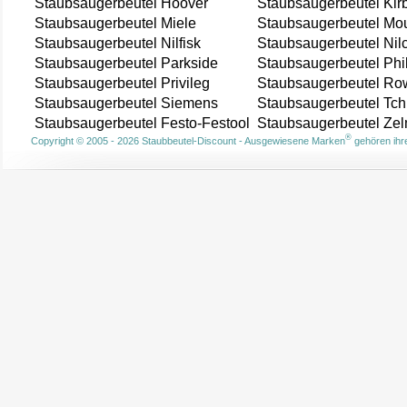
Staubsaugerbeutel Hoover
Staubsaugerbeutel Kir
Staubsaugerbeutel Miele
Staubsaugerbeutel Mou
Staubsaugerbeutel Nilfisk
Staubsaugerbeutel Nil
Staubsaugerbeutel Parkside
Staubsaugerbeutel Phi
Staubsaugerbeutel Privileg
Staubsaugerbeutel Ro
Staubsaugerbeutel Siemens
Staubsaugerbeutel Tch
Staubsaugerbeutel Festo-Festool
Staubsaugerbeutel Ze
®
Copyright © 2005 - 2026 Staubbeutel-Discount - Ausgewiesene Marken
gehören ihre