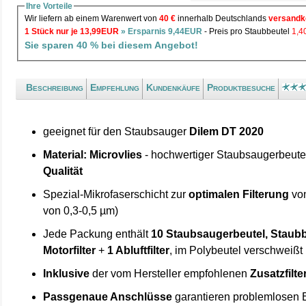
Ihre Vorteile
Wir liefern ab einem Warenwert von
40 €
innerhalb Deutschlands
versandk
1 Stück nur je 13,99EUR
» Ersparnis 9,44EUR
- Preis pro Staubbeutel
1,
Sie sparen 40 % bei diesem Angebot!
Beschreibung
Empfehlung
Kundenkäufe
Produktbesuche
geeignet für den Staubsauger
Dilem DT 2020
Material: Microvlies
- hochwertiger Staubsaugerbeute
Qualität
Spezial-Mikrofaserschicht zur
optimalen Filterung
von
von 0,3-0,5 µm)
Jede Packung enthält
10 Staubsaugerbeutel, Staubb
Motorfilter
+
1 Abluftfilter
, im Polybeutel verschweißt
Inklusive
der vom Hersteller empfohlenen
Zusatzfilte
Passgenaue Anschlüsse
garantieren problemlosen 