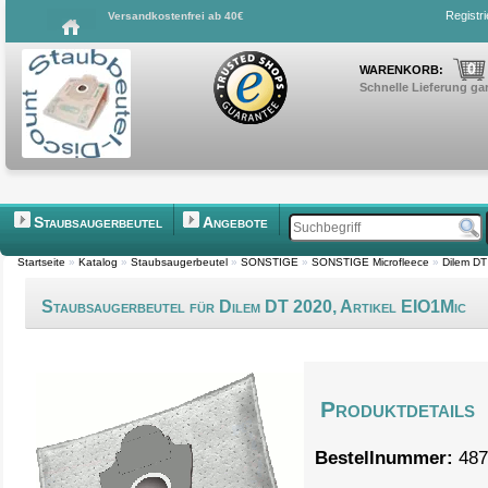
Registr
Versandkostenfrei ab 40€
0
WARENKORB:
Schnelle Lieferung gar
Staubsaugerbeutel
Angebote
Startseite
»
Katalog
»
Staubsaugerbeutel
»
SONSTIGE
»
SONSTIGE Microfleece
»
Dilem DT
Staubsaugerbeutel für Dilem DT 2020, Artikel EIO1Mic
Produktdetails
Bestellnummer:
487