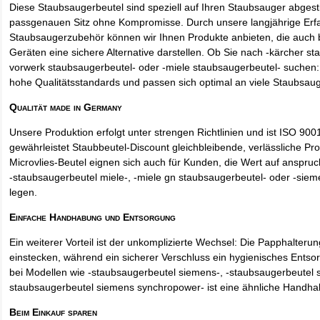
Diese Staubsaugerbeutel sind speziell auf Ihren Staubsauger abges
passgenauen Sitz ohne Kompromisse. Durch unsere langjährige Erf
Staubsaugerzubehör können wir Ihnen Produkte anbieten, die auch
Geräten eine sichere Alternative darstellen. Ob Sie nach -kärcher st
vorwerk staubsaugerbeutel- oder -miele staubsaugerbeutel- suchen: 
hohe Qualitätsstandards und passen sich optimal an viele Staubsau
Qualität made in Germany
Unsere Produktion erfolgt unter strengen Richtlinien und ist ISO 9001 
gewährleistet Staubbeutel-Discount gleichbleibende, verlässliche Pro
Microvlies-Beutel eignen sich auch für Kunden, die Wert auf anspruch
-staubsaugerbeutel miele-, -miele gn staubsaugerbeutel- oder -sie
legen.
Einfache Handhabung und Entsorgung
Ein weiterer Vorteil ist der unkomplizierte Wechsel: Die Papphalteru
einstecken, während ein sicherer Verschluss ein hygienisches Entso
bei Modellen wie -staubsaugerbeutel siemens-, -staubsaugerbeutel 
staubsaugerbeutel siemens synchropower- ist eine ähnliche Handha
Beim Einkauf sparen