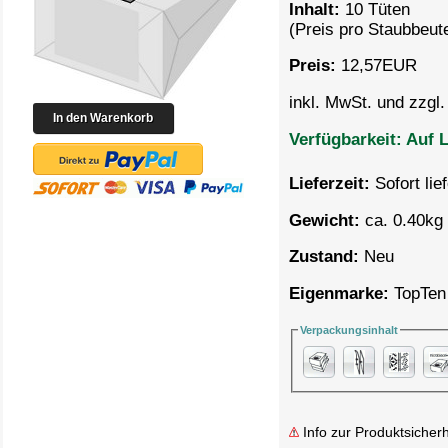
Inhalt:
10 Tüten
(Preis pro
Staubbeute
Preis:
12,57
EUR
inkl. MwSt. und zzgl
Verfügbarkeit:
Auf L
Lieferzeit:
Sofort lie
Gewicht:
ca. 0.40kg 
Zustand:
Neu
Eigenmarke:
TopTen
Verpackungsinhalt
Info zur Produktsicherh