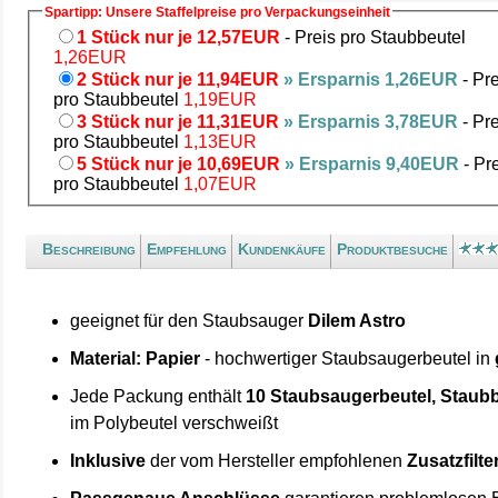
Spartipp: Unsere Staffelpreise pro Verpackungseinheit
1 Stück nur je 12,57EUR
- Preis pro Staubbeutel
1,26EUR
2 Stück nur je 11,94EUR
» Ersparnis 1,26EUR
- Pre
pro Staubbeutel
1,19EUR
3 Stück nur je 11,31EUR
» Ersparnis 3,78EUR
- Pre
pro Staubbeutel
1,13EUR
5 Stück nur je 10,69EUR
» Ersparnis 9,40EUR
- Pr
pro Staubbeutel
1,07EUR
Beschreibung
Empfehlung
Kundenkäufe
Produktbesuche
geeignet für den Staubsauger
Dilem Astro
Material: Papier
- hochwertiger Staubsaugerbeutel in
Jede Packung enthält
10 Staubsaugerbeutel, Staubb
im Polybeutel verschweißt
Inklusive
der vom Hersteller empfohlenen
Zusatzfilte