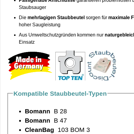
Passgenaue Anschlüsse
garantieren problemlosen 
Staubsauger
Die
mehrlagigen Staubbeutel
sorgen für
maximale F
hoher Saugleistung
Aus Umweltschutzgründen kommen nur
naturgebleic
Einsatz
Kompatible Staubbeutel-Typen
Bomann
B 28
Bomann
B 47
CleanBag
103 BOM 3