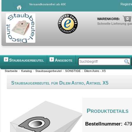
Registr
Versandkostenfrei ab 40€
0
WARENKORB:
Schnelle Lieferung gar
Staubsaugerbeutel
Angebote
Startseite
»
Katalog
»
Staubsaugerbeutel
»
SONSTIGE
»
Dilem Astro - X5
Staubsaugerbeutel für Dilem Astro, Artikel X5
Produktdetails
Bestellnummer:
479