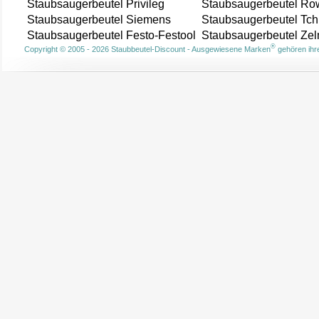
Staubsaugerbeutel Privileg
Staubsaugerbeutel Ro
Staubsaugerbeutel Siemens
Staubsaugerbeutel Tch
Staubsaugerbeutel Festo-Festool
Staubsaugerbeutel Ze
®
Copyright © 2005 - 2026 Staubbeutel-Discount - Ausgewiesene Marken
gehören ihre