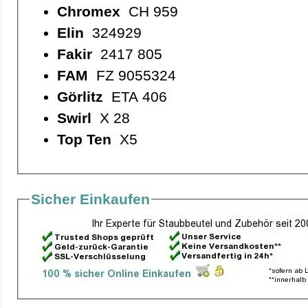
Chromex
CH 959
Elin
324929
Fakir
2417 805
FAM
FZ 9055324
Görlitz
ETA 406
Swirl
X 28
Top Ten
X5
Sicher Einkaufen