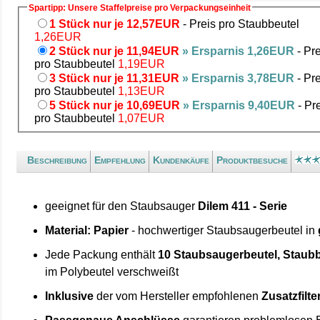
Spartipp: Unsere Staffelpreise pro Verpackungseinheit
1 Stück nur je 12,57EUR
- Preis pro Staubbeutel
1,26EUR
2 Stück nur je 11,94EUR
» Ersparnis 1,26EUR
- Pre
pro Staubbeutel
1,19EUR
3 Stück nur je 11,31EUR
» Ersparnis 3,78EUR
- Pre
pro Staubbeutel
1,13EUR
5 Stück nur je 10,69EUR
» Ersparnis 9,40EUR
- Pr
pro Staubbeutel
1,07EUR
Beschreibung
Empfehlung
Kundenkäufe
Produktbesuche
geeignet für den Staubsauger
Dilem 411 - Serie
Material: Papier
- hochwertiger Staubsaugerbeutel in
Jede Packung enthält
10 Staubsaugerbeutel, Staubb
im Polybeutel verschweißt
Inklusive
der vom Hersteller empfohlenen
Zusatzfilte