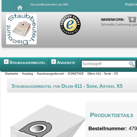
Registr
Versandkostenfrei ab 40€
0
WARENKORB:
Schnelle Lieferung gar
Staubsaugerbeutel
Angebote
Startseite
»
Katalog
»
Staubsaugerbeutel
»
SONSTIGE
»
Dilem 411 - Serie - X5
Staubsaugerbeutel für Dilem 411 - Serie, Artikel X5
Produktdetails
Bestellnummer:
479