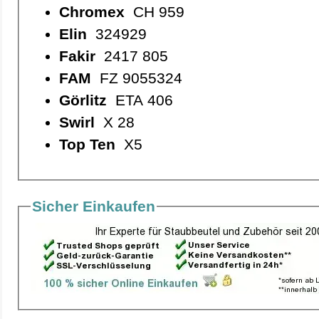
Chromex
CH 959
Elin
324929
Fakir
2417 805
FAM
FZ 9055324
Görlitz
ETA 406
Swirl
X 28
Top Ten
X5
Sicher Einkaufen