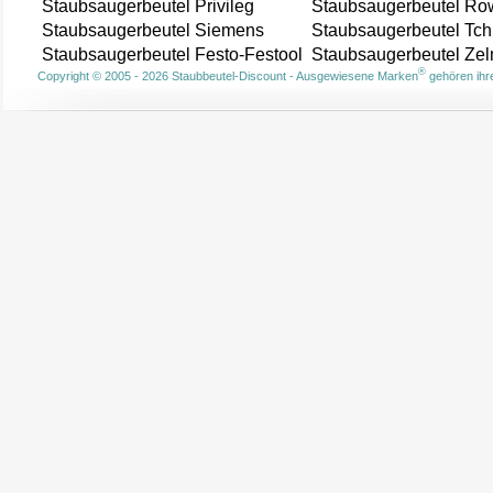
Staubsaugerbeutel Privileg
Staubsaugerbeutel Ro
Staubsaugerbeutel Siemens
Staubsaugerbeutel Tch
Staubsaugerbeutel Festo-Festool
Staubsaugerbeutel Ze
®
Copyright © 2005 - 2026 Staubbeutel-Discount - Ausgewiesene Marken
gehören ihre