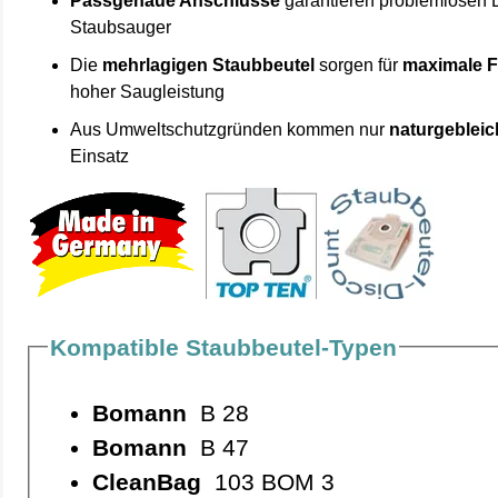
Passgenaue Anschlüsse
garantieren problemlosen 
Staubsauger
Die
mehrlagigen Staubbeutel
sorgen für
maximale F
hoher Saugleistung
Aus Umweltschutzgründen kommen nur
naturgebleic
Einsatz
Kompatible Staubbeutel-Typen
Bomann
B 28
Bomann
B 47
CleanBag
103 BOM 3