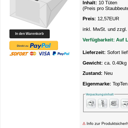
Inhalt:
10 Tüten
(Preis pro
Staubbeute
Preis:
12,57
EUR
inkl. MwSt. und zzgl
Verfügbarkeit:
Auf L
Lieferzeit:
Sofort lie
Gewicht:
ca. 0.40kg 
Zustand:
Neu
Eigenmarke:
TopTen
Verpackungsinhalt
Info zur Produktsicherh