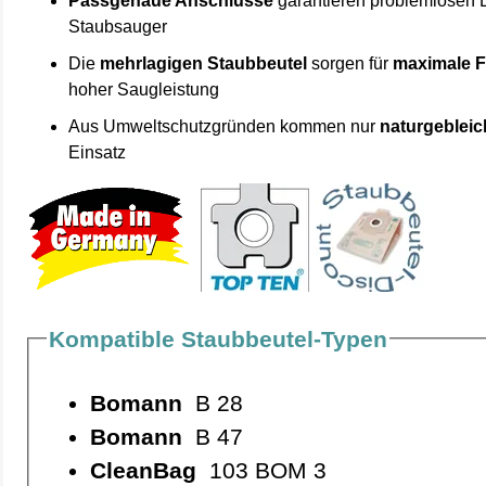
Passgenaue Anschlüsse
garantieren problemlosen 
Staubsauger
Die
mehrlagigen Staubbeutel
sorgen für
maximale F
hoher Saugleistung
Aus Umweltschutzgründen kommen nur
naturgebleic
Einsatz
Kompatible Staubbeutel-Typen
Bomann
B 28
Bomann
B 47
CleanBag
103 BOM 3