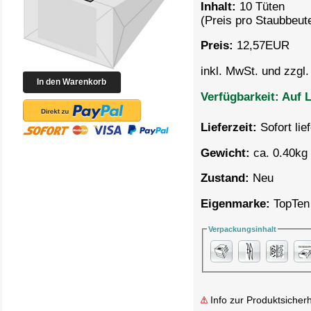
Inhalt:
10 Tüten
(Preis pro
Staubbeute
Preis:
12,57
EUR
inkl. MwSt. und zzgl
Verfügbarkeit:
Auf L
Lieferzeit:
Sofort lie
Gewicht:
ca. 0.40kg 
Zustand:
Neu
Eigenmarke:
TopTen
Verpackungsinhalt
Info zur Produktsicherh