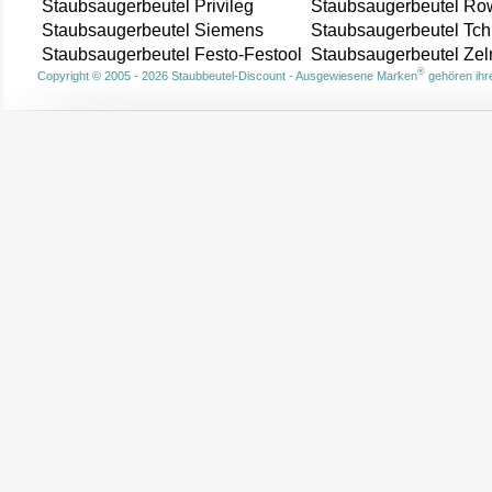
Staubsaugerbeutel Privileg
Staubsaugerbeutel Ro
Staubsaugerbeutel Siemens
Staubsaugerbeutel Tch
Staubsaugerbeutel Festo-Festool
Staubsaugerbeutel Ze
®
Copyright © 2005 - 2026 Staubbeutel-Discount - Ausgewiesene Marken
gehören ihre