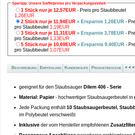
Spartipp: Unsere Staffelpreise pro Verpackungseinheit
1 Stück nur je 12,57EUR
- Preis pro Staubbeutel
1,26EUR
2 Stück nur je 11,94EUR
» Ersparnis 1,26EUR
- Pre
pro Staubbeutel
1,19EUR
3 Stück nur je 11,31EUR
» Ersparnis 3,78EUR
- Pre
pro Staubbeutel
1,13EUR
5 Stück nur je 10,69EUR
» Ersparnis 9,40EUR
- Pr
pro Staubbeutel
1,07EUR
Beschreibung
Empfehlung
Kundenkäufe
Produktbesuche
geeignet für den Staubsauger
Dilem 406 - Serie
Material: Papier
- hochwertiger Staubsaugerbeutel in
Jede Packung enthält
10 Staubsaugerbeutel, Staubb
im Polybeutel verschweißt
Inklusive
der vom Hersteller empfohlenen
Zusatzfilte