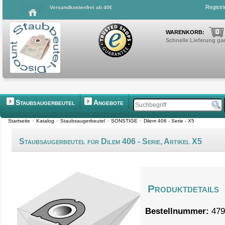
Registr
Versandkostenfrei ab 40€
0
WARENKORB:
Schnelle Lieferung gar
Staubsaugerbeutel
Angebote
Startseite
»
Katalog
»
Staubsaugerbeutel
»
SONSTIGE
»
Dilem 406 - Serie - X5
Staubsaugerbeutel für Dilem 406 - Serie, Artikel X5
Produktdetails
Bestellnummer:
479