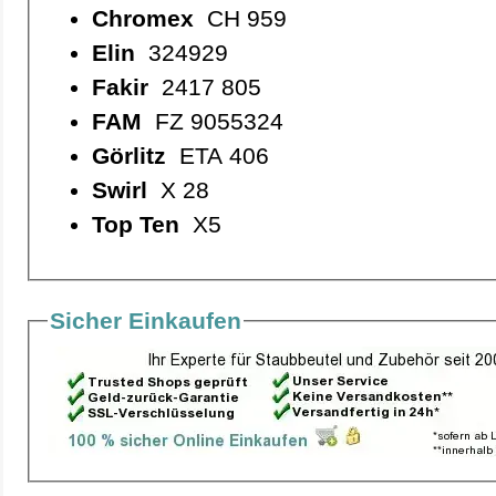
Chromex
CH 959
Elin
324929
Fakir
2417 805
FAM
FZ 9055324
Görlitz
ETA 406
Swirl
X 28
Top Ten
X5
Sicher Einkaufen