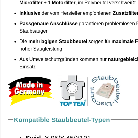
Microfilter
+
1 Motorfilter
, im Polybeutel verschweißt
Inklusive
der vom Hersteller empfohlenen
Zusatzfilte
Passgenaue Anschlüsse
garantieren problemlosen 
Staubsauger
Die
mehrlagigen Staubbeutel
sorgen für
maximale F
hoher Saugleistung
Aus Umweltschutzgründen kommen nur
naturgebleic
Einsatz
Kompatible Staubbeutel-Typen
Swirl
Y 05/Y 45/Y101