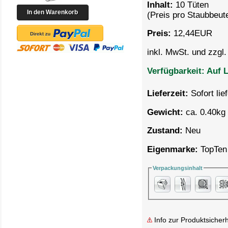
Inhalt:
10 Tüten
(Preis pro
Staubbeute
Preis:
12,44
EUR
inkl. MwSt. und zzgl
Verfügbarkeit:
Auf L
Lieferzeit:
Sofort lie
Gewicht:
ca. 0.40kg 
Zustand:
Neu
Eigenmarke:
TopTen
Verpackungsinhalt
Info zur Produktsicherh