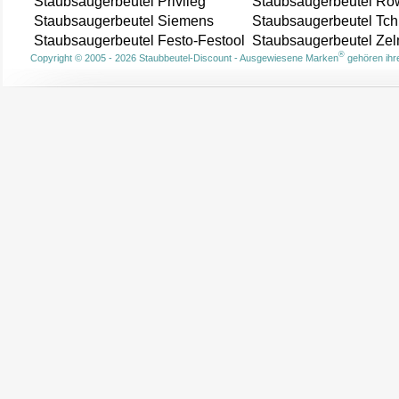
Staubsaugerbeutel Privileg
Staubsaugerbeutel Ro
Staubsaugerbeutel Siemens
Staubsaugerbeutel Tch
Staubsaugerbeutel Festo-Festool
Staubsaugerbeutel Ze
®
Copyright © 2005 - 2026 Staubbeutel-Discount - Ausgewiesene Marken
gehören ihre