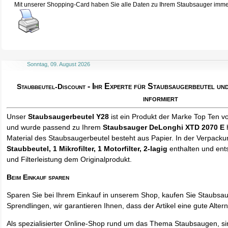
Mit unserer Shopping-Card haben Sie alle Daten zu Ihrem Staubsauger immer 
Sonntag, 09. August 2026
- Ihr Experte für Staubsaugerbeutel u
Staubbeutel-Discount
informiert
Unser
Staubsaugerbeutel Y28
ist ein Produkt der Marke Top Ten v
und wurde passend zu Ihrem
Staubsauger DeLonghi XTD 2070 E
h
Material des Staubsaugerbeutel besteht aus Papier. In der Verpack
Staubbeutel
, 1 Mikrofilter, 1 Motorfilter, 2-lagig
enthalten und ents
und Filterleistung dem Originalprodukt.
Beim Einkauf sparen
Sparen Sie bei Ihrem Einkauf in unserem Shop, kaufen Sie Staubsa
Sprendlingen, wir garantieren Ihnen, dass der Artikel eine gute Alterna
Als spezialisierter Online-Shop rund um das Thema Staubsaugen, si