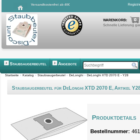
Registr
Versandkostenfrei ab 40€
0
WARENKORB:
Schnelle Lieferung gar
Staubsaugerbeutel
Angebote
Startseite
»
Katalog
»
Staubsaugerbeutel
»
DeLonghi
»
DeLonghi XTD 2070 E - Y28
Staubsaugerbeutel für DeLonghi XTD 2070 E, Artikel Y2
Produktdetails
Bestellnummer:
461