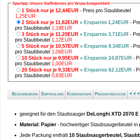
Spartipp: Unsere Staffelpreise pro Verpackungseinheit
1 Stück nur je 12,44EUR
- Preis pro Staubbeutel
1,25EUR
2 Stück nur je 11,82EUR
» Ersparnis 1,24EUR
- Pre
pro Staubbeutel
1,18EUR
3 Stück nur je 11,20EUR
» Ersparnis 3,71EUR
- Pre
pro Staubbeutel
1,12EUR
5 Stück nur je 10,57EUR
» Ersparnis 9,34EUR
- Pr
pro Staubbeutel
1,06EUR
10 Stück nur je 9,95EUR
» Ersparnis 24,87EUR
- P
pro Staubbeutel
1,00EUR
20 Stück nur je 9,33EUR
» Ersparnis 62,12EUR
- P
pro Staubbeutel
0,93EUR
Beschreibung
Empfehlung
Kundenkäufe
Produktbesuche
geeignet für den Staubsauger
DeLonghi XTD 2070 E
Material: Papier
- hochwertiger Staubsaugerbeutel in
Jede Packung enthält
10 Staubsaugerbeutel, Staubb