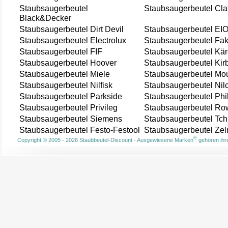
Staubsaugerbeutel
Staubsaugerbeutel Cla
Black&Decker
Staubsaugerbeutel Dirt Devil
Staubsaugerbeutel EI
Staubsaugerbeutel Electrolux
Staubsaugerbeutel Fak
Staubsaugerbeutel FIF
Staubsaugerbeutel Kär
Staubsaugerbeutel Hoover
Staubsaugerbeutel Kir
Staubsaugerbeutel Miele
Staubsaugerbeutel Mou
Staubsaugerbeutel Nilfisk
Staubsaugerbeutel Nil
Staubsaugerbeutel Parkside
Staubsaugerbeutel Phi
Staubsaugerbeutel Privileg
Staubsaugerbeutel Ro
Staubsaugerbeutel Siemens
Staubsaugerbeutel Tch
Staubsaugerbeutel Festo-Festool
Staubsaugerbeutel Ze
®
Copyright © 2005 - 2026 Staubbeutel-Discount - Ausgewiesene Marken
gehören ihre