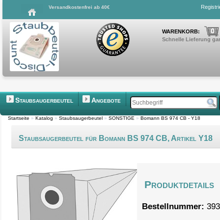
Registr
Versandkostenfrei ab 40€
0
WARENKORB:
Schnelle Lieferung gar
Staubsaugerbeutel
Angebote
Startseite
»
Katalog
»
Staubsaugerbeutel
»
SONSTIGE
»
Bomann BS 974 CB - Y18
Staubsaugerbeutel für Bomann BS 974 CB, Artikel Y18
Produktdetails
Bestellnummer:
393