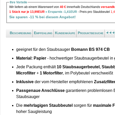
Ihre Vorteile
Wir liefern ab einem Warenwert von
40 €
innerhalb Deutschlands
versandk
1 Stück nur je 13,99EUR
» Ersparnis -1,41EUR
- Preis pro Staubbeutel
1,
Sie sparen -11 % bei diesem Angebot!
Beschreibung
Empfehlung
Kundenkäufe
Produktbesuche
geeignet für den Staubsauger
Bomann BS 974 CB
Material: Papier
- hochwertiger Staubsaugerbeutel in
Jede Packung enthält
10 Staubsaugerbeutel, Staubb
Microfilter
+
1 Motorfilter
, im Polybeutel verschweißt
Inklusive
der vom Hersteller empfohlenen
Zusatzfilte
Passgenaue Anschlüsse
garantieren problemlosen 
Staubsauger
Die
mehrlagigen Staubbeutel
sorgen für
maximale F
hoher Saugleistung