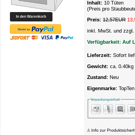
Inhalt:
10 Tüten
(Preis pro Staubbeut
Preis:
12,57EUR
13,
inkl. MwSt. und zzgl
Verfügbarkeit:
Auf L
Lieferzeit:
Sofort lie
Gewicht:
ca. 0.40kg 
Zustand:
Neu
Eigenmarke:
TopTen
Verpackungsinhalt
Info zur Produktsicherh