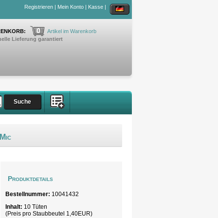
Registrieren
|
Mein Konto
|
Kasse
|
0
ENKORB:
Artikel im Warenkorb
elle Lieferung garantiert
Mic
Produktdetails
Bestellnummer:
10041432
Inhalt:
10 Tüten
(Preis pro Staubbeutel 1,40EUR)