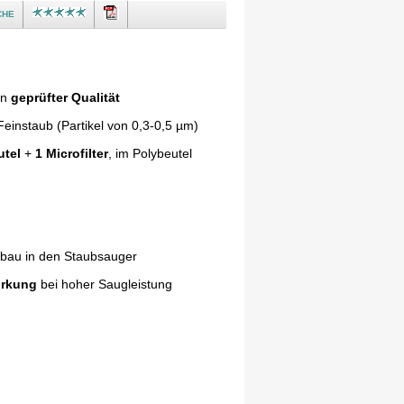
che
in
geprüfter Qualität
einstaub (Partikel von 0,3-0,5 µm)
utel
+
1 Microfilter
, im Polybeutel
nbau in den Staubsauger
irkung
bei hoher Saugleistung