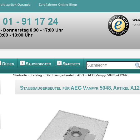
eld-zurück-Garantie
Zertifizierter Online-Shop
WAR
Schn
Düsen
Saugroboter
Sparsets
Startseite
»
Katalog
»
Staubsaugerbeutel
»
AEG
»
AEG Vampyr 5048 - A12Mic
Staubsaugerbeutel für AEG Vampyr 5048, Artikel A12