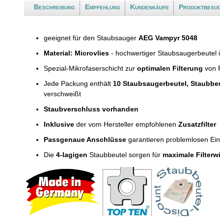
Beschreibung
Empfehlung
Kundenkäufe
Produktbesu
geeignet für den Staubsauger
AEG Vampyr 5048
Material: Microvlies
- hochwertiger Staubsaugerbeutel 
Spezial-Mikrofaserschicht zur
optimalen Filterung
von F
Jede Packung enthält
10 Staubsaugerbeutel, Staubbe
verschweißt
Staubverschluss vorhanden
Inklusive
der vom Hersteller empfohlenen
Zusatzfilter
Passgenaue Anschlüsse
garantieren problemlosen Ei
Die
4-lagigen
Staubbeutel sorgen für
maximale Filterw