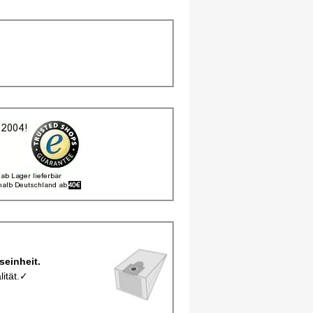
ro Verpackungseinheit.
lität.✓