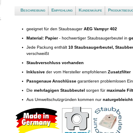
Beschreibung
Empfehlung
Kundenkäufe
Produktbesu
.
geeignet für den Staubsauger
AEG Vampyr 402
Material: Papier
- hochwertiger Staubsaugerbeutel in
ge
Jede Packung enthält
10 Staubsaugerbeutel, Staubbe
verschweißt
Staubverschluss vorhanden
Inklusive
der vom Hersteller empfohlenen
Zusatzfilter
Passgenaue Anschlüsse
garantieren problemlosen Ei
Die
mehrlagigen Staubbeutel
sorgen für
maximale Fil
Aus Umweltschutzgründen kommen nur
naturgebleicht