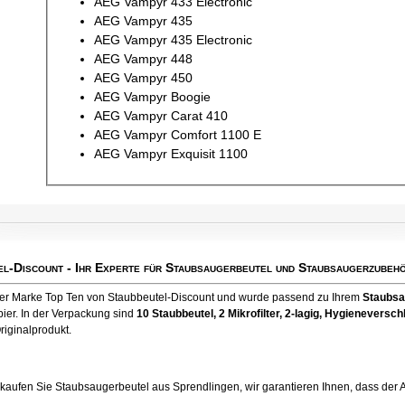
AEG Vampyr 433 Electronic
AEG Vampyr 435
AEG Vampyr 435 Electronic
AEG Vampyr 448
AEG Vampyr 450
AEG Vampyr Boogie
AEG Vampyr Carat 410
AEG Vampyr Comfort 1100 E
AEG Vampyr Exquisit 1100
el-Discount
- Ihr Experte für Staubsaugerbeutel und Staubsaugerzubehö
 der Marke Top Ten von Staubbeutel-Discount und wurde passend zu Ihrem
Staubsa
ier. In der Verpackung sind
10 Staubbeutel
, 2 Mikrofilter, 2-lagig, Hygienevers
riginalprodukt.
ufen Sie Staubsaugerbeutel aus Sprendlingen, wir garantieren Ihnen, dass der Artik