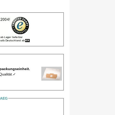
, Staubbeutel MCFAE403M pro Verpackungseinheit.
Qualität.✓
 AEG