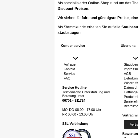
Als spezialisierter Online-Shop rund um das Th
Discount-Preisen
.
Wir stehen für
faire und günstigste Preise
,
eine
Als Stammkunde erhalten Sie auf alle
Staubsau
staubsaugen
.
Kundenservice
Über uns
Anfragen
Staubbeu
Kontakt
Impress
Service
AGB
FAQ
Lieferkon
Widerruf
Service Hotline
Datensch
Telefonische Unterstützung und
Haftungs
Beratung unter:
Produktsi
06701 - 911724
Barrierefr
Bestellmö
MO-DO 08:00 - 17:00 Uhr
FR 08:00 - 13:00 Uhr
Vertrag w
SSL Verbindung
Vertr
Bewertu