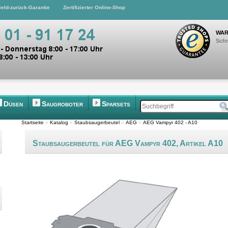
eld-zurück-Garantie
Zertifizierter Online-Shop
WAR
Schn
Düsen
Saugroboter
Sparsets
Startseite
»
Katalog
»
Staubsaugerbeutel
»
AEG
»
AEG Vampyr 402 - A10
Staubsaugerbeutel für AEG Vampyr 402, Artikel A10