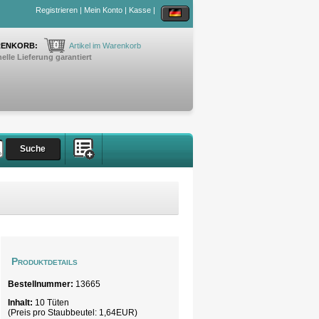
Registrieren
|
Mein Konto
|
Kasse
|
0
ENKORB:
Artikel im Warenkorb
elle Lieferung garantiert
Produktdetails
Bestellnummer:
13665
Inhalt:
10 Tüten
(Preis pro
Staubbeutel
: 1,64EUR)