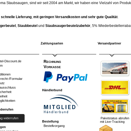
ema Staubsaugen, sind wir seit 2004 am Markt, wir haben eine Vielzahl von Produk
 schnelle Lieferung
,
mit geringen Versandkosten und sehr gute Qualität
.
gerbeutel
,
Staubbeutel
und
Staubsaugerbeutelzubehör
, 5% Wiederbestellerrabatt
Zahlungsarten
Versandpartner
Rechnung
tel-Discount.de
um
Vorkasse
ditionen
srecht-/Formular
utz
ausschluss
Händlerbund
cherheit
eiheit
glichkeiten
iderrufen
ag widerrufen
Paketstatus abrufen
Bestellung
mit Live-Tracking
Bestellvorgang
ngen