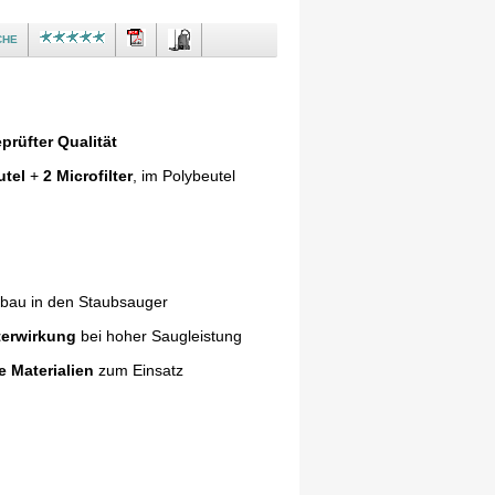
che
prüfter Qualität
utel
+
2 Microfilter
, im Polybeutel
nbau in den Staubsauger
terwirkung
bei hoher Saugleistung
e Materialien
zum Einsatz