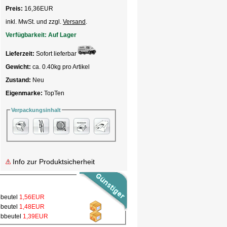
Preis:
16,36
EUR
inkl. MwSt. und zzgl.
Versand
.
Verfügbarkeit:
Auf Lager
Lieferzeit:
Sofort lieferbar
Gewicht:
ca. 0.40kg pro Artikel
Zustand:
Neu
Eigenmarke:
TopTen
Verpackungsinhalt
Info zur Produktsicherheit
bbeutel
1,56EUR
bbeutel
1,48EUR
ubbeutel
1,39EUR